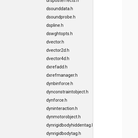
drsposteffects.h
dsounddata.h
dsoundprobe.h
dspline.h
dswghtopts.h
dvector.h
dvector2d.h
dvector4d.h
dxrefadd.h
dxrefmanager.h
dynbinforce.h
dynconstraintobject.h
dynforce.h
dyninteraction.h
dynmotorobject.h
dynrigidbodyhiddentag.h
dynrigidbodytag.h