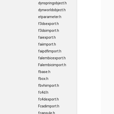
dynspringobject.h
dynworldobject.h
etparameter.h
f3dsexport.h
f3dsimport.h
faiexport.h
faiimport.h
faipdfimport.h
falembicexport.h
Falembicimport.h
fbase.h
fbox.h
fbvhimport.h
fc4d.h
fc4dexport.h
Fcadimport.h
fcapsule.h