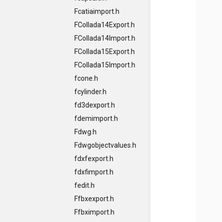
Fcatiaimport.h
FCollada14Export.h
FCollada14Import.h
FCollada15Export.h
FCollada15Import.h
fcone.h
fcylinder.h
fd3dexport.h
fdemimport.h
Fdwg.h
Fdwgobjectvalues.h
fdxfexport.h
fdxfimport.h
fedit.h
Ffbxexport.h
Ffbximport.h