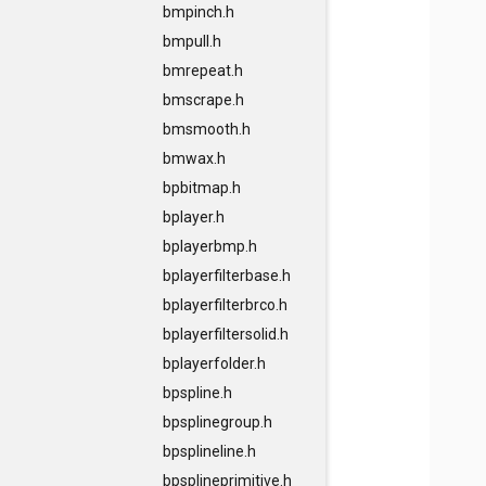
bmpinch.h
bmpull.h
bmrepeat.h
bmscrape.h
bmsmooth.h
bmwax.h
bpbitmap.h
bplayer.h
bplayerbmp.h
bplayerfilterbase.h
bplayerfilterbrco.h
bplayerfiltersolid.h
bplayerfolder.h
bpspline.h
bpsplinegroup.h
bpsplineline.h
bpsplineprimitive.h