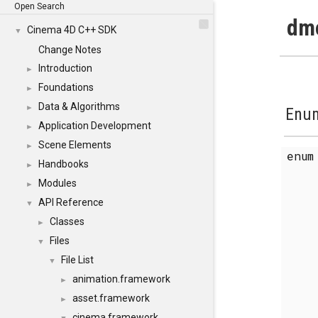
Open Search
dmo
Cinema 4D C++ SDK
▼
Change Notes
Introduction
►
Foundations
►
Data & Algorithms
►
Enum
Application Development
►
Scene Elements
►
enu
Handbooks
►
Modules
►
API Reference
▼
Classes
►
Files
▼
File List
▼
animation.framework
►
asset.framework
►
cinema.framework