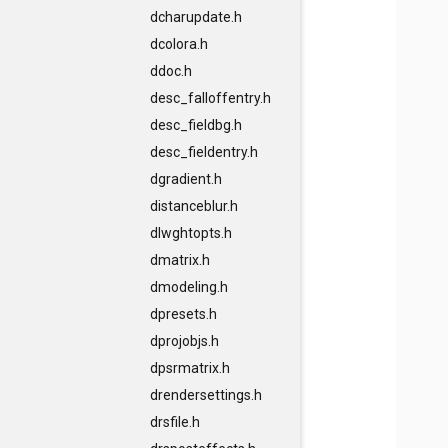
dcharupdate.h
dcolora.h
ddoc.h
desc_falloffentry.h
desc_fieldbg.h
desc_fieldentry.h
dgradient.h
distanceblur.h
dlwghtopts.h
dmatrix.h
dmodeling.h
dpresets.h
dprojobjs.h
dpsrmatrix.h
drendersettings.h
drsfile.h