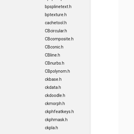
bpsplinetext.h
bptexture.h
cachetool.h
CBcircular.h
CBcomposite.h
CBconic.h
CBline.h
CBnurbs.h
CBpolynom.h
ckbase.h
ckdata.h
ckdoodle.h
ckmorph.h
ckphfeatkeys.h
ckphmask.h
ckpla.h