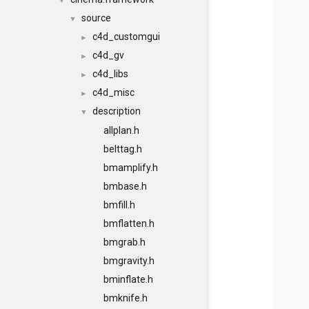
▼
source
▼
c4d_customgui
►
c4d_gv
►
c4d_libs
►
c4d_misc
►
description
▼
allplan.h
belttag.h
bmamplify.h
bmbase.h
bmfill.h
bmflatten.h
bmgrab.h
bmgravity.h
bminflate.h
bmknife.h