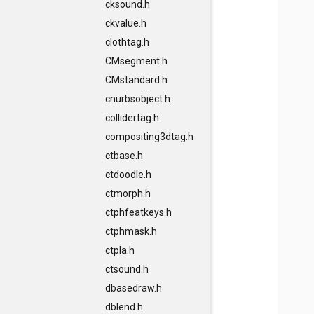
cksound.h
ckvalue.h
clothtag.h
CMsegment.h
CMstandard.h
cnurbsobject.h
collidertag.h
compositing3dtag.h
ctbase.h
ctdoodle.h
ctmorph.h
ctphfeatkeys.h
ctphmask.h
ctpla.h
ctsound.h
dbasedraw.h
dblend.h