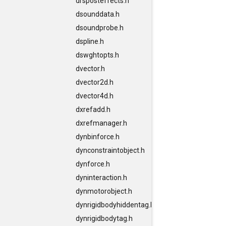
drsposteffects.h
dsounddata.h
dsoundprobe.h
dspline.h
dswghtopts.h
dvector.h
dvector2d.h
dvector4d.h
dxrefadd.h
dxrefmanager.h
dynbinforce.h
dynconstraintobject.h
dynforce.h
dyninteraction.h
dynmotorobject.h
dynrigidbodyhiddentag.h
dynrigidbodytag.h