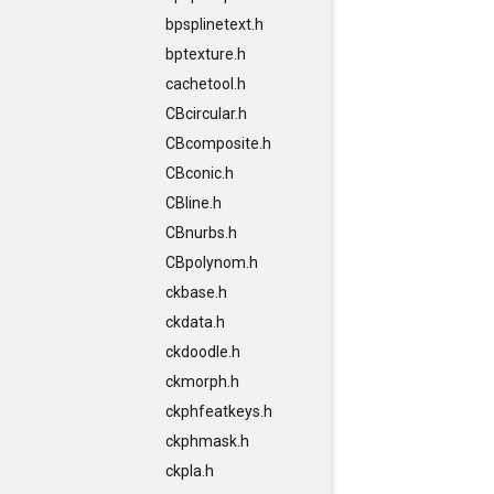
bpsplinetext.h
bptexture.h
cachetool.h
CBcircular.h
CBcomposite.h
CBconic.h
CBline.h
CBnurbs.h
CBpolynom.h
ckbase.h
ckdata.h
ckdoodle.h
ckmorph.h
ckphfeatkeys.h
ckphmask.h
ckpla.h