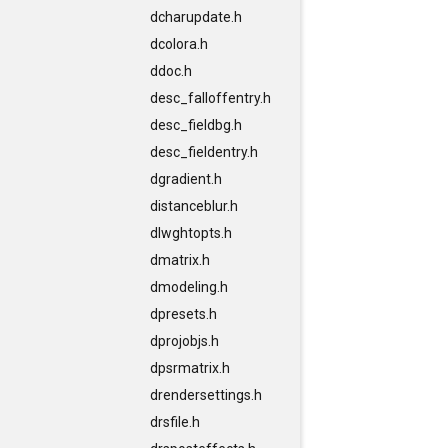
dcharupdate.h
dcolora.h
ddoc.h
desc_falloffentry.h
desc_fieldbg.h
desc_fieldentry.h
dgradient.h
distanceblur.h
dlwghtopts.h
dmatrix.h
dmodeling.h
dpresets.h
dprojobjs.h
dpsrmatrix.h
drendersettings.h
drsfile.h