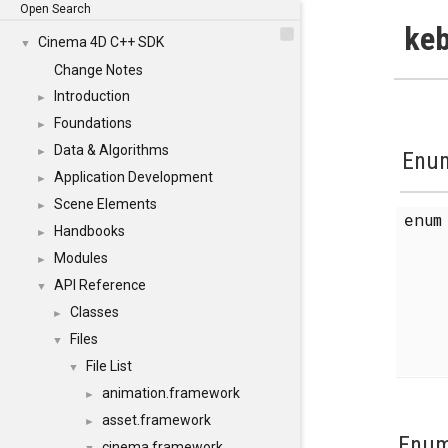
Open Search
keb
Cinema 4D C++ SDK
▼
Change Notes
Introduction
►
Foundations
►
Data & Algorithms
►
Enum
Application Development
►
Scene Elements
►
enu
Handbooks
►
Modules
►
API Reference
▼
Classes
►
Files
▼
File List
▼
animation.framework
►
asset.framework
►
Enum
cinema.framework