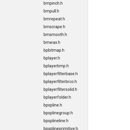
bmpinch.h
bmpull.h
bmrepeat.h
bmscrape.h
bmsmooth.h
bmwax.h
bpbitmap.h
bplayer.h
bplayerbmp.h
bplayerfilterbase.h
bplayerfilterbrco.h
bplayerfiltersolid.h
bplayerfolder.h
bpspline.h
bpsplinegroup.h
bpsplineline.h
bpsplineprimitive.h