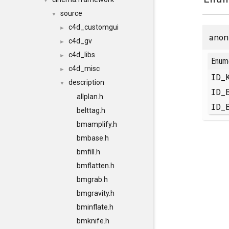
▼
source
▼
c4d_customgui
►
anon
c4d_gv
►
c4d_libs
►
Enum
c4d_misc
►
ID_
description
▼
ID_
allplan.h
ID_
belttag.h
bmamplify.h
bmbase.h
bmfill.h
bmflatten.h
bmgrab.h
bmgravity.h
bminflate.h
bmknife.h