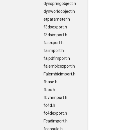
dynspringobject.h
dynworldobject.h
etparameter.h
f3dsexport.h
f3dsimport.h
faiexport.h
faiimport.h
faipdfimport.h
falembicexport.h
Falembicimport.h
fbase.h
fbox.h
fbvhimport.h
fc4d.h
fc4dexport.h
Fcadimport.h
fcapsule.h