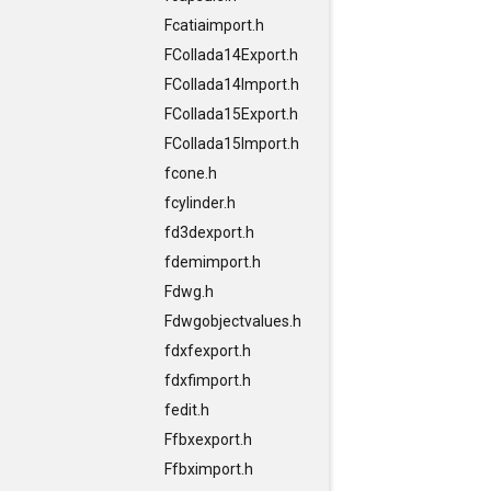
Fcatiaimport.h
FCollada14Export.h
FCollada14Import.h
FCollada15Export.h
FCollada15Import.h
fcone.h
fcylinder.h
fd3dexport.h
fdemimport.h
Fdwg.h
Fdwgobjectvalues.h
fdxfexport.h
fdxfimport.h
fedit.h
Ffbxexport.h
Ffbximport.h