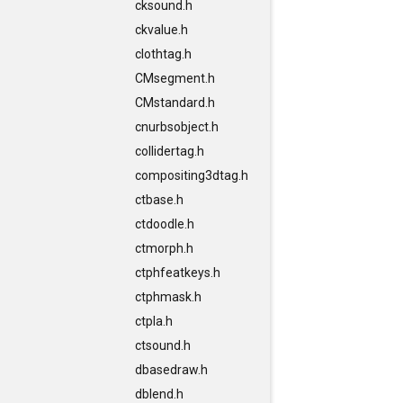
cksound.h
ckvalue.h
clothtag.h
CMsegment.h
CMstandard.h
cnurbsobject.h
collidertag.h
compositing3dtag.h
ctbase.h
ctdoodle.h
ctmorph.h
ctphfeatkeys.h
ctphmask.h
ctpla.h
ctsound.h
dbasedraw.h
dblend.h