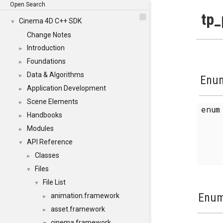
Open Search
tp_
Cinema 4D C++ SDK
▼
Change Notes
Introduction
►
Foundations
►
Data & Algorithms
►
Enum
Application Development
►
Scene Elements
►
enu
Handbooks
►
Modules
►
API Reference
▼
Classes
►
Files
▼
File List
▼
Enum
animation.framework
►
asset.framework
►
cinema.framework