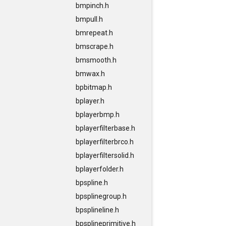
bmpinch.h
bmpull.h
bmrepeat.h
bmscrape.h
bmsmooth.h
bmwax.h
bpbitmap.h
bplayer.h
bplayerbmp.h
bplayerfilterbase.h
bplayerfilterbrco.h
bplayerfiltersolid.h
bplayerfolder.h
bpspline.h
bpsplinegroup.h
bpsplineline.h
bpsplineprimitive.h