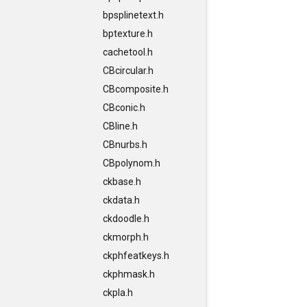
bpsplinetext.h
bptexture.h
cachetool.h
CBcircular.h
CBcomposite.h
CBconic.h
CBline.h
CBnurbs.h
CBpolynom.h
ckbase.h
ckdata.h
ckdoodle.h
ckmorph.h
ckphfeatkeys.h
ckphmask.h
ckpla.h