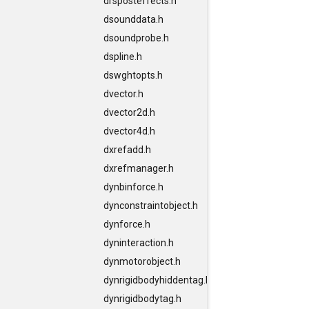
drsposteffects.h
dsounddata.h
dsoundprobe.h
dspline.h
dswghtopts.h
dvector.h
dvector2d.h
dvector4d.h
dxrefadd.h
dxrefmanager.h
dynbinforce.h
dynconstraintobject.h
dynforce.h
dyninteraction.h
dynmotorobject.h
dynrigidbodyhiddentag.h
dynrigidbodytag.h