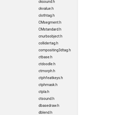
cksound.h
ckvalue.h
clothtag.h
CMsegment.h
CMstandard.h
cnurbsobject.h
collidertag.h
compositing3dtag.h
ctbase.h
ctdoodle.h
ctmorph.h
ctphfeatkeys.h
ctphmask.h
ctpla.h
ctsound.h
dbasedraw.h
dblend.h