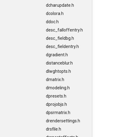
dcharupdate.h
dcolora.h
ddoc.h
desc_falloffentry.h
desc_fieldbg.h
desc_fieldentry.h
dgradient.h
distanceblur.h
dlwghtopts.h
dmatrix.h
dmodeling.h
dpresets.h
dprojobjs.h
dpsrmatrix.h
drendersettings.h
drsfile.h