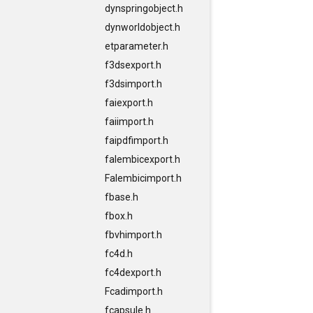
dynspringobject.h
dynworldobject.h
etparameter.h
f3dsexport.h
f3dsimport.h
faiexport.h
faiimport.h
faipdfimport.h
falembicexport.h
Falembicimport.h
fbase.h
fbox.h
fbvhimport.h
fc4d.h
fc4dexport.h
Fcadimport.h
fcapsule.h