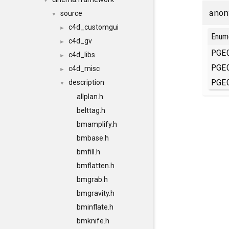
▼
anon
source
▼
c4d_customgui
►
Enum
c4d_gv
►
PGE
c4d_libs
►
PGE
c4d_misc
►
PGE
description
▼
allplan.h
belttag.h
bmamplify.h
bmbase.h
bmfill.h
bmflatten.h
bmgrab.h
bmgravity.h
bminflate.h
bmknife.h