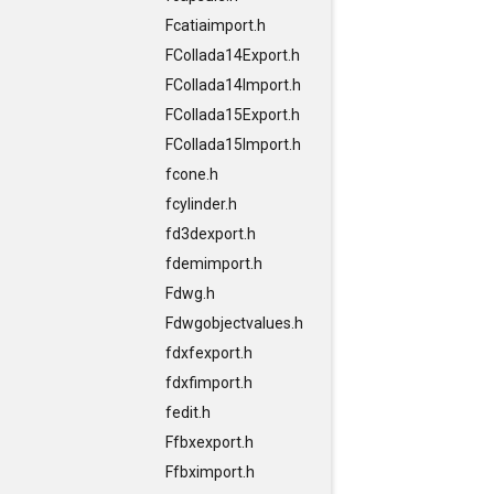
Fcatiaimport.h
FCollada14Export.h
FCollada14Import.h
FCollada15Export.h
FCollada15Import.h
fcone.h
fcylinder.h
fd3dexport.h
fdemimport.h
Fdwg.h
Fdwgobjectvalues.h
fdxfexport.h
fdxfimport.h
fedit.h
Ffbxexport.h
Ffbximport.h