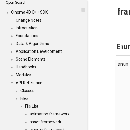
Open Search
fra
Cinema 4D C++ SDK
▼
Change Notes
Introduction
►
Foundations
►
Data & Algorithms
►
Enum
Application Development
►
Scene Elements
►
enu
Handbooks
►
Modules
►
API Reference
▼
Classes
►
Files
▼
File List
▼
animation.framework
►
asset.framework
►
cinema.framework