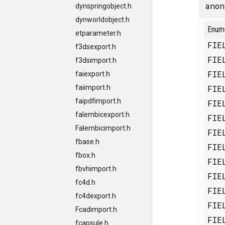
anon
dynspringobject.h
dynworldobject.h
Enum
etparameter.h
FIE
f3dsexport.h
FIE
f3dsimport.h
FIE
faiexport.h
FIE
faiimport.h
faipdfimport.h
FIE
falembicexport.h
FIE
Falembicimport.h
FIE
fbase.h
FIE
fbox.h
FIE
fbvhimport.h
FIE
fc4d.h
FIE
fc4dexport.h
FIE
Fcadimport.h
FIE
fcapsule.h