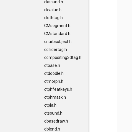
cksound.h
ckvalue.h
clothtag.h
CMsegment.h
CMstandard.h
cnurbsobject.h
collidertag.h
compositing3dtag.h
ctbase.h
ctdoodle.h
ctmorph.h
ctphfeatkeys.h
ctphmask.h
ctpla.h
ctsound.h
dbasedraw.h
dblend.h