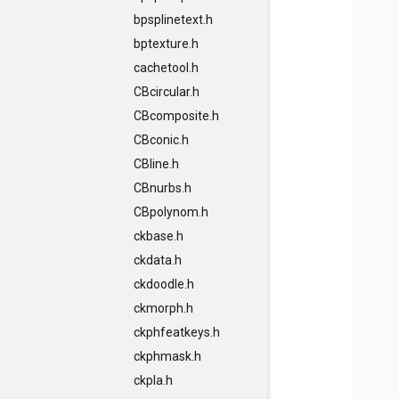
bpsplinetext.h
bptexture.h
cachetool.h
CBcircular.h
CBcomposite.h
CBconic.h
CBline.h
CBnurbs.h
CBpolynom.h
ckbase.h
ckdata.h
ckdoodle.h
ckmorph.h
ckphfeatkeys.h
ckphmask.h
ckpla.h