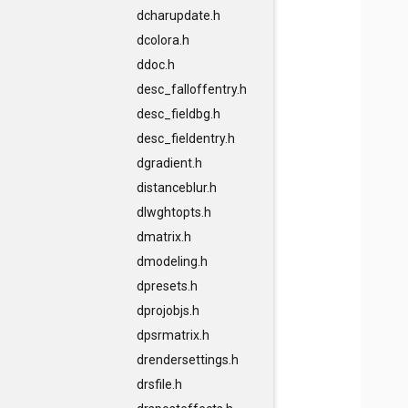
dcharupdate.h
dcolora.h
ddoc.h
desc_falloffentry.h
desc_fieldbg.h
desc_fieldentry.h
dgradient.h
distanceblur.h
dlwghtopts.h
dmatrix.h
dmodeling.h
dpresets.h
dprojobjs.h
dpsrmatrix.h
drendersettings.h
drsfile.h