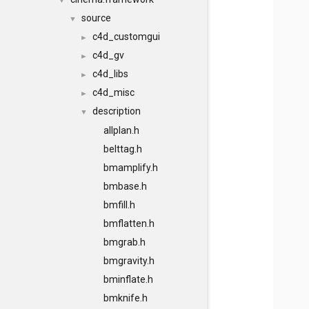
▼
source
▼
c4d_customgui
►
c4d_gv
►
c4d_libs
►
c4d_misc
►
description
▼
allplan.h
belttag.h
bmamplify.h
bmbase.h
bmfill.h
bmflatten.h
bmgrab.h
bmgravity.h
bminflate.h
bmknife.h