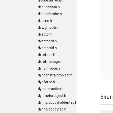
drsposteffects.h
dsounddata.h
dsoundprobe.h
dspline.h
dswghtopts.h
dvector.h
dvector2d.h
dvector4d.h
dxrefadd.h
dxrefmanager.h
dynbinforce.h
dynconstraintobject.h
dynforce.h
dyninteraction.h
Enum
dynmotorobject.h
dynrigidbodyhiddentag.h
dynrigidbodytag.h