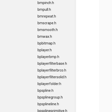
bmpinch.h
bmpull.h
bmrepeat.h
bmscrape.h
bmsmooth.h
bmwax.h
bpbitmap.h
bplayer.h
bplayerbmp.h
bplayerfilterbase.h
bplayerfilterbrco.h
bplayerfiltersolid.h
bplayerfolder.h
bpspline.h
bpsplinegroup.h
bpsplineline.h
bpsplineprimitive.h