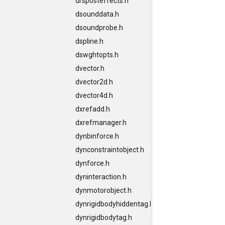
drsposteffects.h
dsounddata.h
dsoundprobe.h
dspline.h
dswghtopts.h
dvector.h
dvector2d.h
dvector4d.h
dxrefadd.h
dxrefmanager.h
dynbinforce.h
dynconstraintobject.h
dynforce.h
dyninteraction.h
dynmotorobject.h
dynrigidbodyhiddentag.h
dynrigidbodytag.h