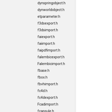
dynspringobject.h
dynworldobject.h
etparameter.h
f3dsexport.h
f3dsimport.h
faiexport.h
faiimport.h
faipdfimport.h
falembicexport.h
Falembicimport.h
fbase.h
fbox.h
fbvhimport.h
fc4d.h
fc4dexport.h
Fcadimport.h
fcapsule.h