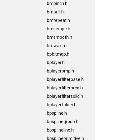
bmpinch.h
bmpull.h
bmrepeat.h
bmscrape.h
bmsmooth.h
bmwax.h
bpbitmap.h
bplayer.h
bplayerbmp.h
bplayerfilterbase.h
bplayerfilterbrco.h
bplayerfiltersolid.h
bplayerfolder.h
bpspline.h
bpsplinegroup.h
bpsplineline.h
bpsplineprimitive.h