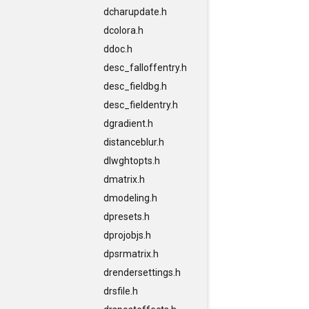
dcharupdate.h
dcolora.h
ddoc.h
desc_falloffentry.h
desc_fieldbg.h
desc_fieldentry.h
dgradient.h
distanceblur.h
dlwghtopts.h
dmatrix.h
dmodeling.h
dpresets.h
dprojobjs.h
dpsrmatrix.h
drendersettings.h
drsfile.h