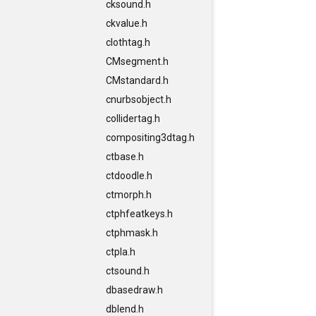
cksound.h
ckvalue.h
clothtag.h
CMsegment.h
CMstandard.h
cnurbsobject.h
collidertag.h
compositing3dtag.h
ctbase.h
ctdoodle.h
ctmorph.h
ctphfeatkeys.h
ctphmask.h
ctpla.h
ctsound.h
dbasedraw.h
dblend.h