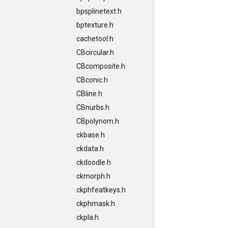
bpsplinetext.h
bptexture.h
cachetool.h
CBcircular.h
CBcomposite.h
CBconic.h
CBline.h
CBnurbs.h
CBpolynom.h
ckbase.h
ckdata.h
ckdoodle.h
ckmorph.h
ckphfeatkeys.h
ckphmask.h
ckpla.h