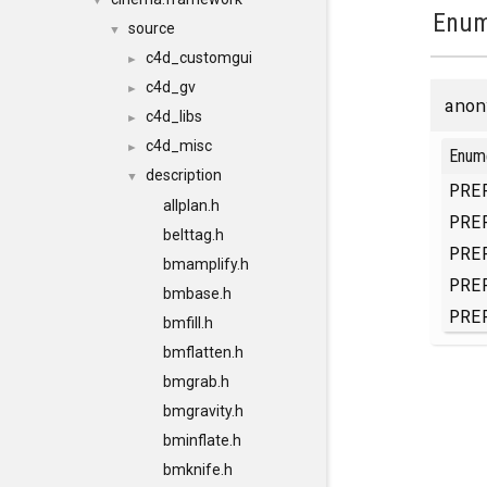
▼
Enum
source
▼
c4d_customgui
►
c4d_gv
►
anon
c4d_libs
►
c4d_misc
►
Enum
description
▼
PRE
allplan.h
PRE
belttag.h
PRE
bmamplify.h
PRE
bmbase.h
PRE
bmfill.h
bmflatten.h
bmgrab.h
bmgravity.h
bminflate.h
bmknife.h