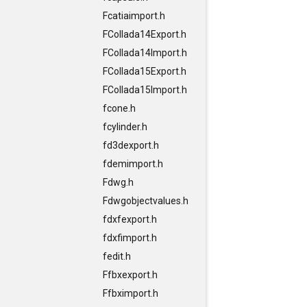
Fcatiaimport.h
FCollada14Export.h
FCollada14Import.h
FCollada15Export.h
FCollada15Import.h
fcone.h
fcylinder.h
fd3dexport.h
fdemimport.h
Fdwg.h
Fdwgobjectvalues.h
fdxfexport.h
fdxfimport.h
fedit.h
Ffbxexport.h
Ffbximport.h