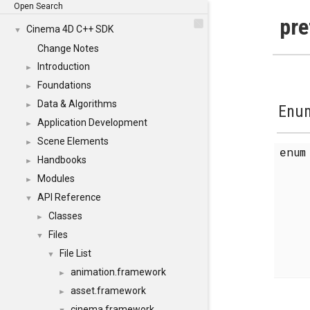
Open Search
pre
Cinema 4D C++ SDK
▼
Change Notes
Introduction
►
Foundations
►
Data & Algorithms
►
Enum
Application Development
►
Scene Elements
►
enu
Handbooks
►
Modules
►
API Reference
▼
Classes
►
Files
▼
File List
▼
animation.framework
►
asset.framework
►
cinema.framework