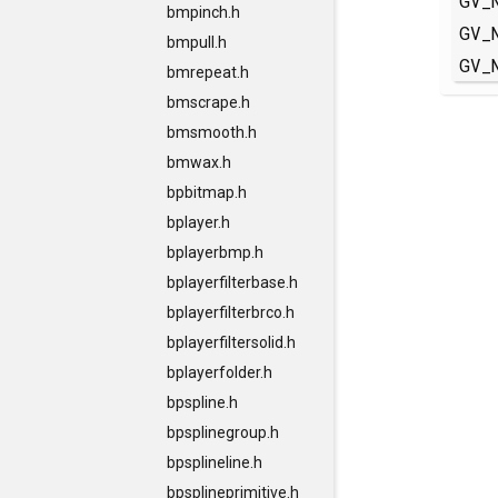
GV_
bmpinch.h
GV_
bmpull.h
GV_
bmrepeat.h
bmscrape.h
bmsmooth.h
bmwax.h
bpbitmap.h
bplayer.h
bplayerbmp.h
bplayerfilterbase.h
bplayerfilterbrco.h
bplayerfiltersolid.h
bplayerfolder.h
bpspline.h
bpsplinegroup.h
bpsplineline.h
bpsplineprimitive.h