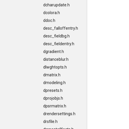
dcharupdate.h
dcolora.h
ddoc.h
desc_falloffentry.h
desc_fieldbg.h
desc_fieldentry.h
dgradient.h
distanceblur.h
dlwghtopts.h
dmatrix.h
dmodeling.h
dpresets.h
dprojobjs.h
dpsrmatrix.h
drendersettings.h
drsfile.h