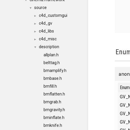
▼
source
▼
c4d_customgui
►
c4d_gv
►
c4d_libs
►
c4d_misc
►
description
▼
Enum
allplan.h
belttag.h
bmamplify.h
anon
bmbase.h
bmfill.h
Enum
bmflatten.h
GV_
bmgrab.h
GV_
bmgravity.h
GV_
bminflate.h
GV_
bmknife.h