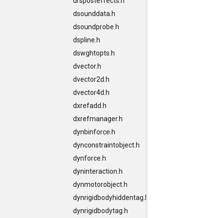
drsposteffects.h
dsounddata.h
dsoundprobe.h
dspline.h
dswghtopts.h
dvector.h
dvector2d.h
dvector4d.h
dxrefadd.h
dxrefmanager.h
dynbinforce.h
dynconstraintobject.h
dynforce.h
dyninteraction.h
dynmotorobject.h
dynrigidbodyhiddentag.h
dynrigidbodytag.h