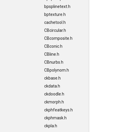
bpsplinetext.h
bptexture.h
cachetool.h
CBcircular.h
CBcomposite.h
CBconic.h
CBline.h
CBnurbs.h
CBpolynom.h
ckbase.h
ckdata.h
ckdoodle.h
ckmorph.h
ckphfeatkeys.h
ckphmask.h
ckpla.h