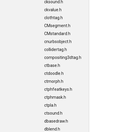
cksound.h
ckvalue.h
clothtag.h
CMsegment.h
CMstandard.h
cnurbsobject.h
collidertag.h
compositing3dtag.h
ctbase.h
ctdoodle.h
ctmorph.h
ctphfeatkeys.h
ctphmask.h
ctpla.h
ctsound.h
dbasedraw.h
dblend.h