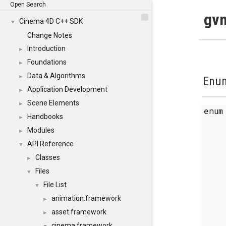
Open Search
gvn
Cinema 4D C++ SDK
▼
Change Notes
Introduction
►
Foundations
►
Data & Algorithms
►
Enum
Application Development
►
Scene Elements
►
enu
Handbooks
►
Modules
►
API Reference
▼
Classes
►
Files
▼
File List
▼
animation.framework
►
asset.framework
►
cinema.framework