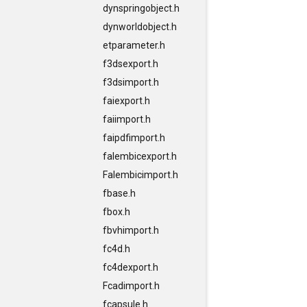
dynspringobject.h
dynworldobject.h
etparameter.h
f3dsexport.h
f3dsimport.h
faiexport.h
faiimport.h
faipdfimport.h
falembicexport.h
Falembicimport.h
fbase.h
fbox.h
fbvhimport.h
fc4d.h
fc4dexport.h
Fcadimport.h
fcapsule.h