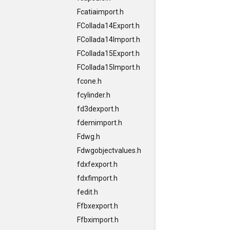
Fcatiaimport.h
FCollada14Export.h
FCollada14Import.h
FCollada15Export.h
FCollada15Import.h
fcone.h
fcylinder.h
fd3dexport.h
fdemimport.h
Fdwg.h
Fdwgobjectvalues.h
fdxfexport.h
fdxfimport.h
fedit.h
Ffbxexport.h
Ffbximport.h