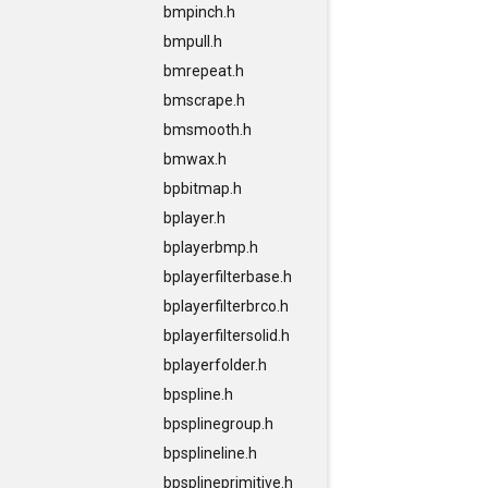
bmpinch.h
bmpull.h
bmrepeat.h
bmscrape.h
bmsmooth.h
bmwax.h
bpbitmap.h
bplayer.h
bplayerbmp.h
bplayerfilterbase.h
bplayerfilterbrco.h
bplayerfiltersolid.h
bplayerfolder.h
bpspline.h
bpsplinegroup.h
bpsplineline.h
bpsplineprimitive.h