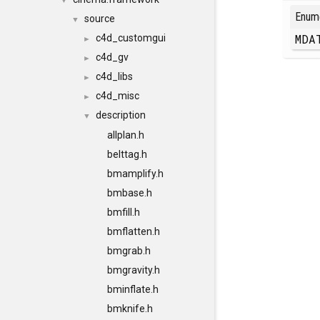
▼
Enum
source
▼
MDA
c4d_customgui
►
c4d_gv
►
c4d_libs
►
c4d_misc
►
description
▼
allplan.h
belttag.h
bmamplify.h
bmbase.h
bmfill.h
bmflatten.h
bmgrab.h
bmgravity.h
bminflate.h
bmknife.h