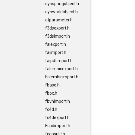
dynspringobject.h
dynworldobject.h
etparameter.h
f3dsexport.h
f3dsimport.h
faiexport.h
faiimport.h
faipdfimport.h
falembicexport.h
Falembicimport.h
fbase.h
fbox.h
fbvhimport.h
fc4d.h
fc4dexport.h
Fcadimport.h
fcapsule.h