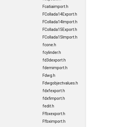
Fcatiaimport.h
FCollada14Export.h
FCollada14Import.h
FCollada15Export.h
FCollada15Import.h
fcone.h
fcylinder.h
fd3dexport.h
fdemimport.h
Fdwg.h
Fdwgobjectvalues.h
fdxfexport.h
fdxfimport.h
fedit.h
Ffbxexport.h
Ffbximport.h