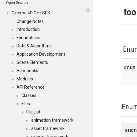
Open Search
too
Cinema 4D C++ SDK
▼
Change Notes
Introduction
►
Foundations
►
Data & Algorithms
►
Enum
Application Development
►
Scene Elements
►
enu
Handbooks
►
Modules
►
API Reference
▼
Classes
►
Files
▼
Enum
File List
▼
animation.framework
►
asset.framework
anon
►
cinema.framework