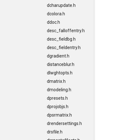
dcharupdate.h
dcolora.h
ddoc.h
desc_falloffentry.h
desc_fieldbg.h
desc_fieldentry.h
dgradient.h
distanceblur.h
dlwghtopts.h
dmatrix.h
dmodeling.h
dpresets.h
dprojobjs.h
dpsrmatrix.h
drendersettings.h
drsfile.h