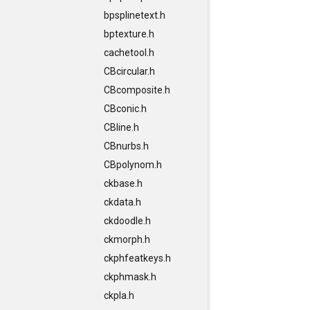
bpsplinetext.h
bptexture.h
cachetool.h
CBcircular.h
CBcomposite.h
CBconic.h
CBline.h
CBnurbs.h
CBpolynom.h
ckbase.h
ckdata.h
ckdoodle.h
ckmorph.h
ckphfeatkeys.h
ckphmask.h
ckpla.h