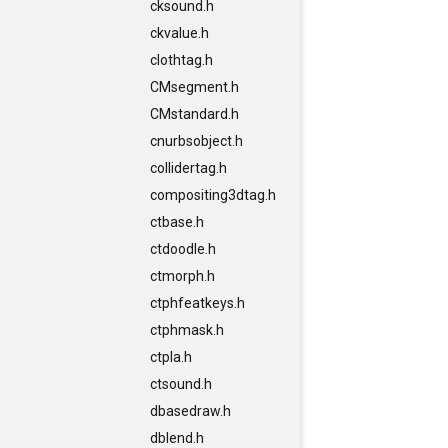
cksound.h
ckvalue.h
clothtag.h
CMsegment.h
CMstandard.h
cnurbsobject.h
collidertag.h
compositing3dtag.h
ctbase.h
ctdoodle.h
ctmorph.h
ctphfeatkeys.h
ctphmask.h
ctpla.h
ctsound.h
dbasedraw.h
dblend.h