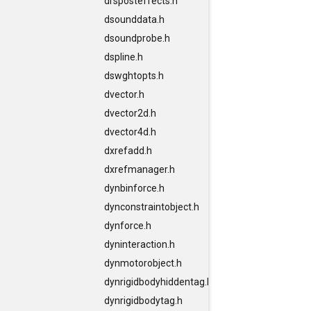
drsposteffects.h
dsounddata.h
dsoundprobe.h
dspline.h
dswghtopts.h
dvector.h
dvector2d.h
dvector4d.h
dxrefadd.h
dxrefmanager.h
dynbinforce.h
dynconstraintobject.h
dynforce.h
dyninteraction.h
dynmotorobject.h
dynrigidbodyhiddentag.h
dynrigidbodytag.h