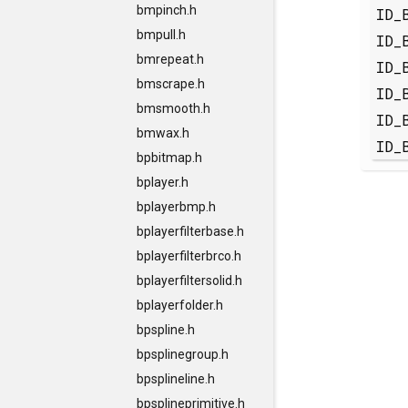
bmpinch.h
ID_
bmpull.h
ID_
bmrepeat.h
ID_
bmscrape.h
ID_
bmsmooth.h
ID_
bmwax.h
ID_
bpbitmap.h
bplayer.h
bplayerbmp.h
bplayerfilterbase.h
bplayerfilterbrco.h
bplayerfiltersolid.h
bplayerfolder.h
bpspline.h
bpsplinegroup.h
bpsplineline.h
bpsplineprimitive.h