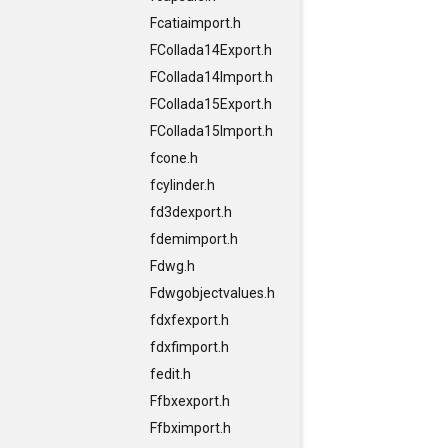
Fcatiaimport.h
FCollada14Export.h
FCollada14Import.h
FCollada15Export.h
FCollada15Import.h
fcone.h
fcylinder.h
fd3dexport.h
fdemimport.h
Fdwg.h
Fdwgobjectvalues.h
fdxfexport.h
fdxfimport.h
fedit.h
Ffbxexport.h
Ffbximport.h