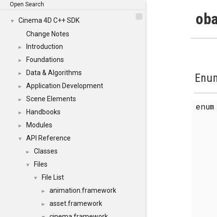
Open Search
oba
Cinema 4D C++ SDK
▼
Change Notes
Introduction
►
Foundations
►
Data & Algorithms
►
Enum
Application Development
►
Scene Elements
►
enu
Handbooks
►
Modules
►
API Reference
▼
Classes
►
Files
▼
File List
▼
animation.framework
►
asset.framework
►
cinema.framework