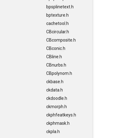
bpsplinetext.h
bptexture.h
cachetool.h
CBcircular.h
CBcomposite.h
CBconic.h
CBline.h
CBnurbs.h
CBpolynom.h
ckbase.h
ckdata.h
ckdoodle.h
ckmorph.h
ckphfeatkeys.h
ckphmask.h
ckpla.h