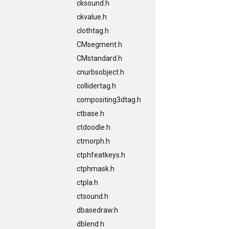
cksound.h
ckvalue.h
clothtag.h
CMsegment.h
CMstandard.h
cnurbsobject.h
collidertag.h
compositing3dtag.h
ctbase.h
ctdoodle.h
ctmorph.h
ctphfeatkeys.h
ctphmask.h
ctpla.h
ctsound.h
dbasedraw.h
dblend.h