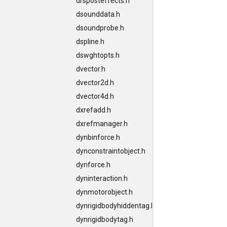
drsposteffects.h
dsounddata.h
dsoundprobe.h
dspline.h
dswghtopts.h
dvector.h
dvector2d.h
dvector4d.h
dxrefadd.h
dxrefmanager.h
dynbinforce.h
dynconstraintobject.h
dynforce.h
dyninteraction.h
dynmotorobject.h
dynrigidbodyhiddentag.h
dynrigidbodytag.h