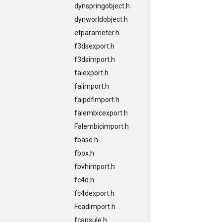
dynspringobject.h
dynworldobject.h
etparameter.h
f3dsexport.h
f3dsimport.h
faiexport.h
faiimport.h
faipdfimport.h
falembicexport.h
Falembicimport.h
fbase.h
fbox.h
fbvhimport.h
fc4d.h
fc4dexport.h
Fcadimport.h
fcapsule.h