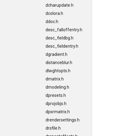
dcharupdate.h
dcolora.h
ddoc.h
desc_falloffentry.h
desc_fieldbg.h
desc_fieldentry.h
dgradient.h
distanceblur.h
dlwghtopts.h
dmatrix.h
dmodeling.h
dpresets.h
dprojobjs.h
dpsrmatrix.h
drendersettings.h
drsfile.h