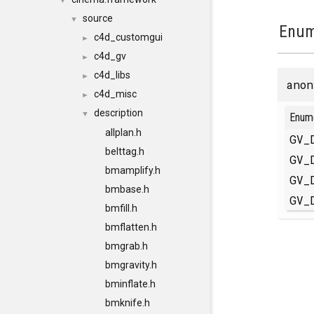
▼
source
▼
Enum
c4d_customgui
►
c4d_gv
►
c4d_libs
►
anon
c4d_misc
►
description
▼
Enum
allplan.h
GV_
belttag.h
GV_
bmamplify.h
GV_
bmbase.h
GV_
bmfill.h
bmflatten.h
bmgrab.h
bmgravity.h
bminflate.h
bmknife.h