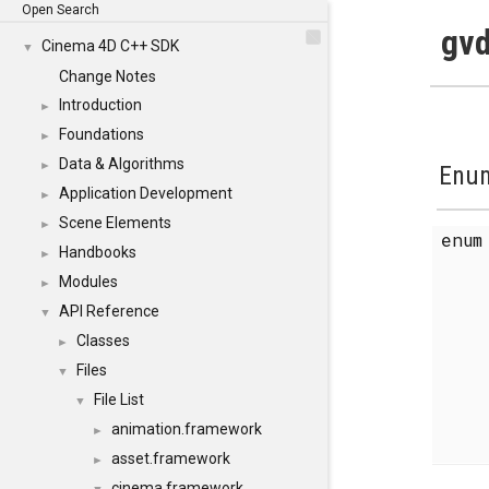
Open Search
gvd
Cinema 4D C++ SDK
▼
Change Notes
Introduction
►
Foundations
►
Data & Algorithms
►
Enum
Application Development
►
Scene Elements
►
enu
Handbooks
►
Modules
►
API Reference
▼
Classes
►
Files
▼
File List
▼
animation.framework
►
asset.framework
►
cinema.framework