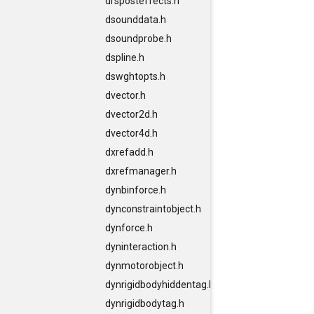
drsposteffects.h
dsounddata.h
dsoundprobe.h
dspline.h
dswghtopts.h
dvector.h
dvector2d.h
dvector4d.h
dxrefadd.h
dxrefmanager.h
dynbinforce.h
dynconstraintobject.h
dynforce.h
dyninteraction.h
dynmotorobject.h
dynrigidbodyhiddentag.h
dynrigidbodytag.h