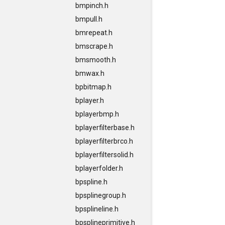
bmpinch.h
bmpull.h
bmrepeat.h
bmscrape.h
bmsmooth.h
bmwax.h
bpbitmap.h
bplayer.h
bplayerbmp.h
bplayerfilterbase.h
bplayerfilterbrco.h
bplayerfiltersolid.h
bplayerfolder.h
bpspline.h
bpsplinegroup.h
bpsplineline.h
bpsplineprimitive.h