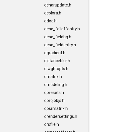
dcharupdate.h
dcolora.h
ddoc.h
desc_falloffentry.h
desc_fieldbg.h
desc_fieldentry.h
dgradient.h
distanceblur.h
dlwghtopts.h
dmatrix.h
dmodeling.h
dpresets.h
dprojobjs.h
dpsrmatrix.h
drendersettings.h
drsfile.h