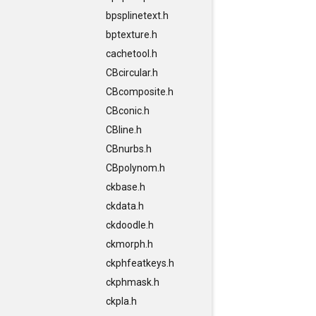
bpsplinetext.h
bptexture.h
cachetool.h
CBcircular.h
CBcomposite.h
CBconic.h
CBline.h
CBnurbs.h
CBpolynom.h
ckbase.h
ckdata.h
ckdoodle.h
ckmorph.h
ckphfeatkeys.h
ckphmask.h
ckpla.h