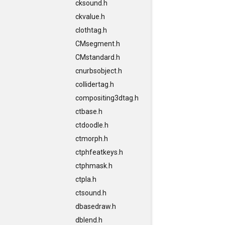
cksound.h
ckvalue.h
clothtag.h
CMsegment.h
CMstandard.h
cnurbsobject.h
collidertag.h
compositing3dtag.h
ctbase.h
ctdoodle.h
ctmorph.h
ctphfeatkeys.h
ctphmask.h
ctpla.h
ctsound.h
dbasedraw.h
dblend.h