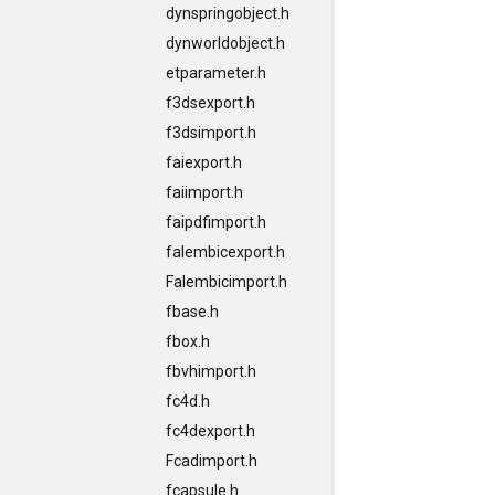
dynspringobject.h
dynworldobject.h
etparameter.h
f3dsexport.h
f3dsimport.h
faiexport.h
faiimport.h
faipdfimport.h
falembicexport.h
Falembicimport.h
fbase.h
fbox.h
fbvhimport.h
fc4d.h
fc4dexport.h
Fcadimport.h
fcapsule.h