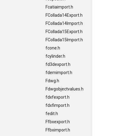
Fcatiaimport.h
FCollada14Export.h
FCollada14Import.h
FCollada15Export.h
FCollada15Import.h
fcone.h
fcylinder.h
fd3dexport.h
fdemimport.h
Fdwg.h
Fdwgobjectvalues.h
fdxfexport.h
fdxfimport.h
fedit.h
Ffbxexport.h
Ffbximport.h