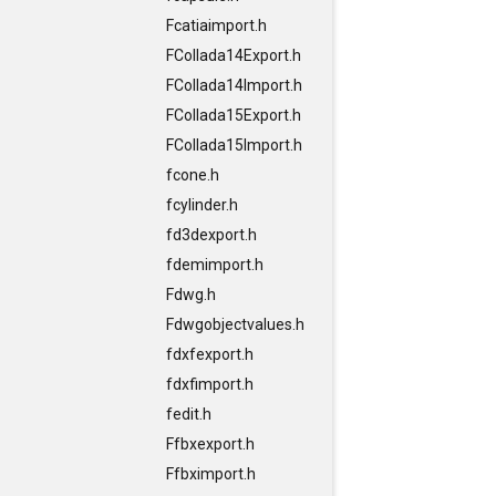
Fcatiaimport.h
FCollada14Export.h
FCollada14Import.h
FCollada15Export.h
FCollada15Import.h
fcone.h
fcylinder.h
fd3dexport.h
fdemimport.h
Fdwg.h
Fdwgobjectvalues.h
fdxfexport.h
fdxfimport.h
fedit.h
Ffbxexport.h
Ffbximport.h