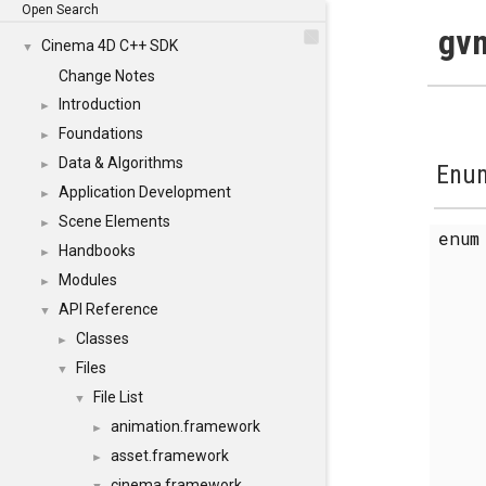
Open Search
gvm
Cinema 4D C++ SDK
▼
Change Notes
Introduction
►
Foundations
►
Data & Algorithms
►
Enum
Application Development
►
Scene Elements
►
enu
Handbooks
►
Modules
►
API Reference
▼
Classes
►
Files
▼
File List
▼
animation.framework
►
asset.framework
►
cinema.framework