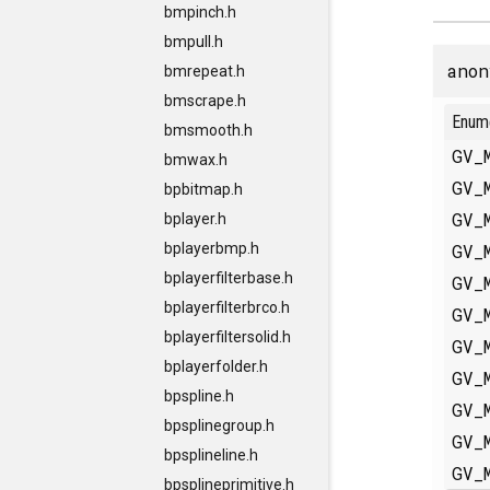
bmpinch.h
bmpull.h
anon
bmrepeat.h
bmscrape.h
Enum
bmsmooth.h
GV_
bmwax.h
GV_
bpbitmap.h
GV_
bplayer.h
GV_
bplayerbmp.h
bplayerfilterbase.h
GV_
bplayerfilterbrco.h
GV_
bplayerfiltersolid.h
GV_
bplayerfolder.h
GV_
bpspline.h
GV_
bpsplinegroup.h
GV_
bpsplineline.h
GV_
bpsplineprimitive.h