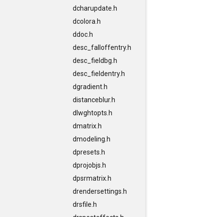
dcharupdate.h
dcolora.h
ddoc.h
desc_falloffentry.h
desc_fieldbg.h
desc_fieldentry.h
dgradient.h
distanceblur.h
dlwghtopts.h
dmatrix.h
dmodeling.h
dpresets.h
dprojobjs.h
dpsrmatrix.h
drendersettings.h
drsfile.h