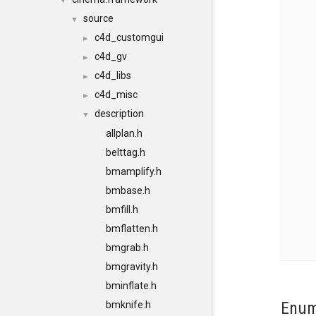
▼
source
▼
c4d_customgui
►
c4d_gv
►
c4d_libs
►
c4d_misc
►
description
▼
allplan.h
belttag.h
bmamplify.h
bmbase.h
bmfill.h
bmflatten.h
bmgrab.h
bmgravity.h
bminflate.h
Enum
bmknife.h