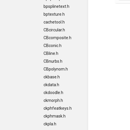
bpsplinetext.h
bptexture.h
cachetool.h
CBcircular.h
CBcomposite.h
CBconic.h
CBline.h
CBnurbs.h
CBpolynom.h
ckbase.h
ckdata.h
ckdoodle.h
ckmorph.h
ckphfeatkeys.h
ckphmask.h
ckpla.h