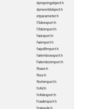
dynspringobject.h
dynworldobject.h
etparameter.h
f3dsexport.h
f3dsimport.h
faiexport.h
faiimport.h
faipdfimport.h
falembicexport.h
Falembicimport.h
fbase.h
fbox.h
fbvhimport.h
fc4d.h
fc4dexport.h
Fcadimport.h
fcapsule.h