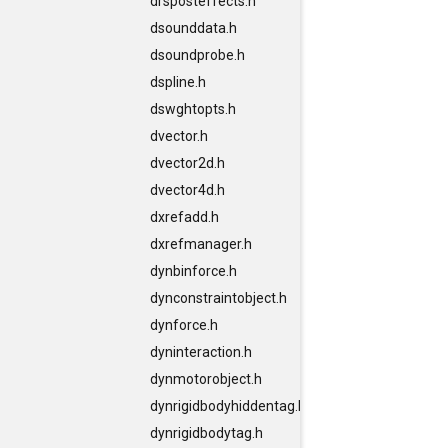
drsposteffects.h
dsounddata.h
dsoundprobe.h
dspline.h
dswghtopts.h
dvector.h
dvector2d.h
dvector4d.h
dxrefadd.h
dxrefmanager.h
dynbinforce.h
dynconstraintobject.h
dynforce.h
dyninteraction.h
dynmotorobject.h
dynrigidbodyhiddentag.h
dynrigidbodytag.h