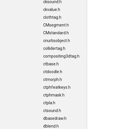
cksound.h
ckvalue.h
clothtag.h
CMsegment.h
CMstandard.h
cnurbsobject.h
collidertag.h
compositing3dtag.h
ctbase.h
ctdoodle.h
ctmorph.h
ctphfeatkeys.h
ctphmask.h
ctpla.h
ctsound.h
dbasedraw.h
dblend.h