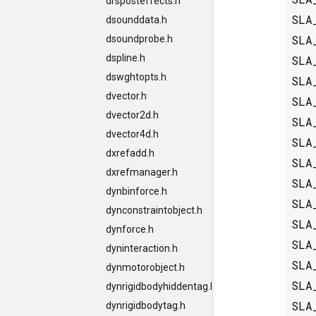
drsposteffects.h
SLA
dsounddata.h
SLA
dsoundprobe.h
dspline.h
SLA
dswghtopts.h
SLA
dvector.h
SLA
dvector2d.h
SLA
dvector4d.h
SLA
dxrefadd.h
SLA
dxrefmanager.h
SLA
dynbinforce.h
SLA
dynconstraintobject.h
SLA
dynforce.h
SLA
dyninteraction.h
SLA
dynmotorobject.h
SLA
dynrigidbodyhiddentag.h
SLA
dynrigidbodytag.h