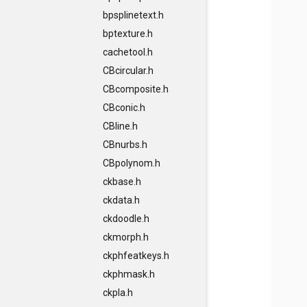
bpsplinetext.h
bptexture.h
cachetool.h
CBcircular.h
CBcomposite.h
CBconic.h
CBline.h
CBnurbs.h
CBpolynom.h
ckbase.h
ckdata.h
ckdoodle.h
ckmorph.h
ckphfeatkeys.h
ckphmask.h
ckpla.h