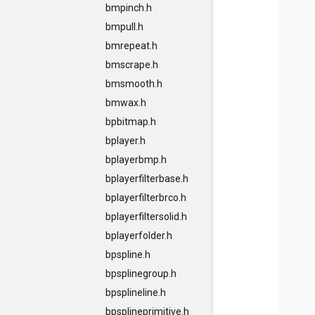
bmpinch.h
bmpull.h
bmrepeat.h
bmscrape.h
bmsmooth.h
bmwax.h
bpbitmap.h
bplayer.h
bplayerbmp.h
bplayerfilterbase.h
bplayerfilterbrco.h
bplayerfiltersolid.h
bplayerfolder.h
bpspline.h
bpsplinegroup.h
bpsplineline.h
bpsplineprimitive.h