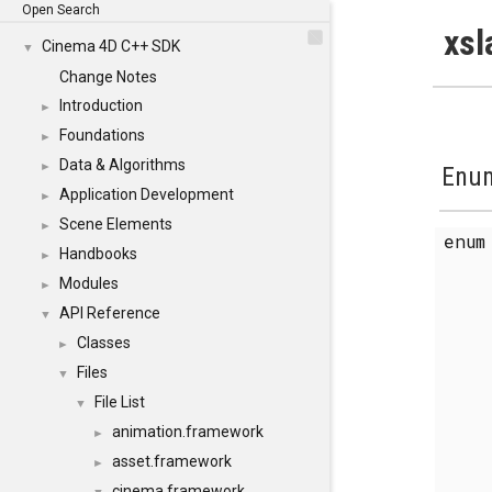
Open Search
xsl
Cinema 4D C++ SDK
▼
Change Notes
Introduction
►
Foundations
►
Data & Algorithms
►
Enum
Application Development
►
Scene Elements
►
enu
Handbooks
►
Modules
►
API Reference
▼
Classes
►
Files
▼
File List
▼
animation.framework
►
asset.framework
►
cinema.framework