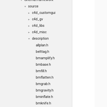
▼
source
▼
c4d_customgui
►
c4d_gv
►
c4d_libs
►
c4d_misc
►
description
▼
allplan.h
belttag.h
bmamplify.h
bmbase.h
bmfill.h
bmflatten.h
bmgrab.h
bmgravity.h
bminflate.h
bmknife.h