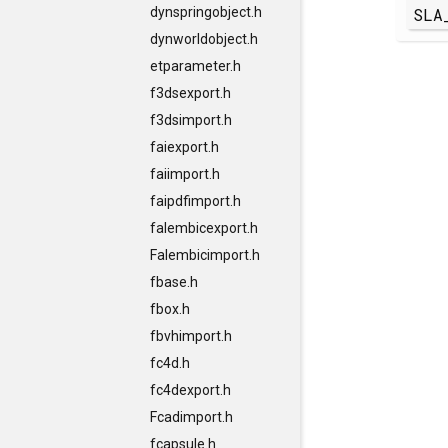
SLA
dynspringobject.h
dynworldobject.h
etparameter.h
f3dsexport.h
f3dsimport.h
faiexport.h
faiimport.h
faipdfimport.h
falembicexport.h
Falembicimport.h
fbase.h
fbox.h
fbvhimport.h
fc4d.h
fc4dexport.h
Fcadimport.h
fcapsule.h