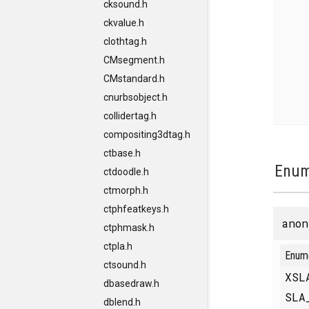
cksound.h
ckvalue.h
clothtag.h
CMsegment.h
CMstandard.h
cnurbsobject.h
collidertag.h
compositing3dtag.h
ctbase.h
Enum
ctdoodle.h
ctmorph.h
ctphfeatkeys.h
anon
ctphmask.h
ctpla.h
Enum
ctsound.h
XSL
dbasedraw.h
SLA
dblend.h