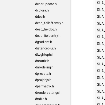
SLA
dcharupdate.h
SLA
dcolora.h
SLA
ddoc.h
SLA
desc_falloffentry.h
SLA
desc_fieldbg.h
desc_fieldentry.h
SLA
dgradient.h
SLA
distanceblur.h
SLA
dlwghtopts.h
SLA
dmatrix.h
SLA
dmodeling.h
SLA
dpresets.h
SLA
dprojobjs.h
SLA
dpsrmatrix.h
SLA
drendersettings.h
SLA
drsfile.h
SLA