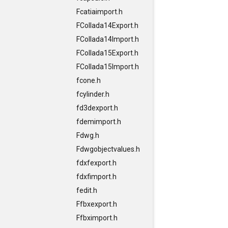
Fcatiaimport.h
FCollada14Export.h
FCollada14Import.h
FCollada15Export.h
FCollada15Import.h
fcone.h
fcylinder.h
fd3dexport.h
fdemimport.h
Fdwg.h
Fdwgobjectvalues.h
fdxfexport.h
fdxfimport.h
fedit.h
Ffbxexport.h
Ffbximport.h