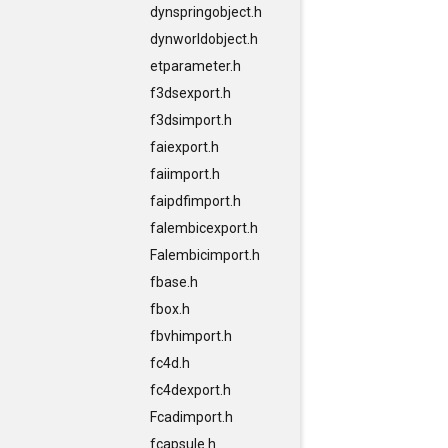
dynspringobject.h
dynworldobject.h
etparameter.h
f3dsexport.h
f3dsimport.h
faiexport.h
faiimport.h
faipdfimport.h
falembicexport.h
Falembicimport.h
fbase.h
fbox.h
fbvhimport.h
fc4d.h
fc4dexport.h
Fcadimport.h
fcapsule.h