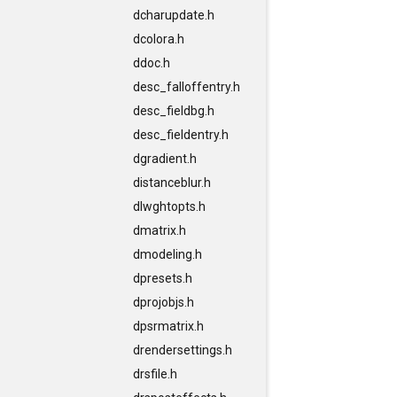
dcharupdate.h
dcolora.h
ddoc.h
desc_falloffentry.h
desc_fieldbg.h
desc_fieldentry.h
dgradient.h
distanceblur.h
dlwghtopts.h
dmatrix.h
dmodeling.h
dpresets.h
dprojobjs.h
dpsrmatrix.h
drendersettings.h
drsfile.h