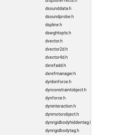
drsposteffects.h
dsounddata.h
dsoundprobe.h
dspline.h
dswghtopts.h
dvector.h
dvector2d.h
dvector4d.h
dxrefadd.h
dxrefmanager.h
dynbinforce.h
dynconstraintobject.h
dynforce.h
dyninteraction.h
dynmotorobject.h
dynrigidbodyhiddentag.h
dynrigidbodytag.h