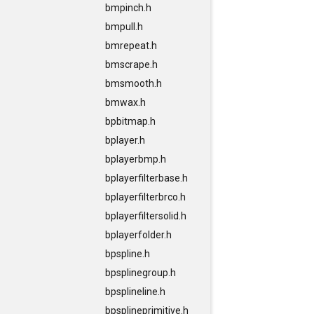
bmpinch.h
bmpull.h
bmrepeat.h
bmscrape.h
bmsmooth.h
bmwax.h
bpbitmap.h
bplayer.h
bplayerbmp.h
bplayerfilterbase.h
bplayerfilterbrco.h
bplayerfiltersolid.h
bplayerfolder.h
bpspline.h
bpsplinegroup.h
bpsplineline.h
bpsplineprimitive.h