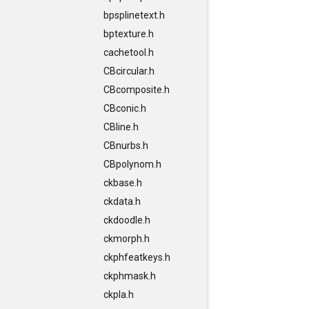
bpsplinetext.h
bptexture.h
cachetool.h
CBcircular.h
CBcomposite.h
CBconic.h
CBline.h
CBnurbs.h
CBpolynom.h
ckbase.h
ckdata.h
ckdoodle.h
ckmorph.h
ckphfeatkeys.h
ckphmask.h
ckpla.h