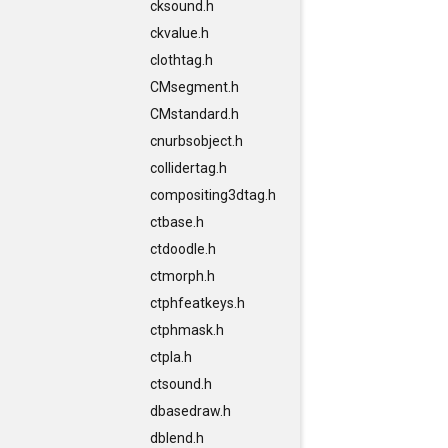
cksound.h
ckvalue.h
clothtag.h
CMsegment.h
CMstandard.h
cnurbsobject.h
collidertag.h
compositing3dtag.h
ctbase.h
ctdoodle.h
ctmorph.h
ctphfeatkeys.h
ctphmask.h
ctpla.h
ctsound.h
dbasedraw.h
dblend.h