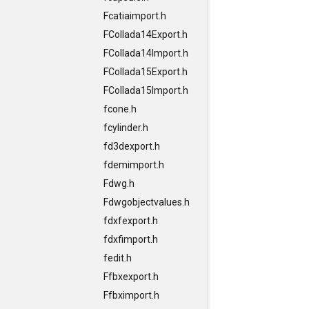
Fcatiaimport.h
FCollada14Export.h
FCollada14Import.h
FCollada15Export.h
FCollada15Import.h
fcone.h
fcylinder.h
fd3dexport.h
fdemimport.h
Fdwg.h
Fdwgobjectvalues.h
fdxfexport.h
fdxfimport.h
fedit.h
Ffbxexport.h
Ffbximport.h