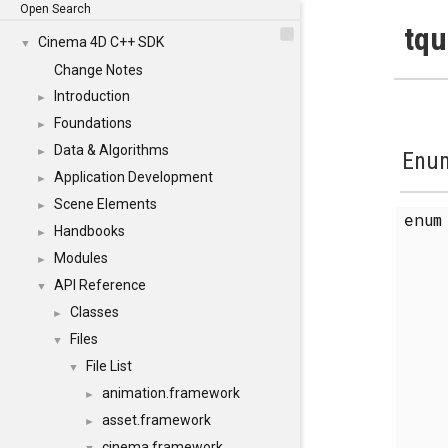
Open Search
tqu
Cinema 4D C++ SDK
▼
Change Notes
Introduction
►
Foundations
►
Data & Algorithms
►
Enum
Application Development
►
Scene Elements
►
enu
Handbooks
►
Modules
►
API Reference
▼
Classes
►
Files
▼
File List
▼
animation.framework
►
asset.framework
►
cinema.framework