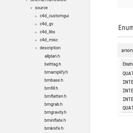
▼
source
▼
c4d_customgui
►
c4d_gv
►
Enum
c4d_libs
►
c4d_misc
►
description
▼
anon
allplan.h
Enum
belttag.h
bmamplify.h
QUA
bmbase.h
INT
bmfill.h
INT
bmflatten.h
INT
bmgrab.h
QUA
bmgravity.h
bminflate.h
bmknife.h