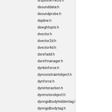
drsposteffects.h
dsounddata.h
dsoundprobe.h
dspline.h
dswghtopts.h
dvector.h
dvector2d.h
dvector4d.h
dxrefadd.h
dxrefmanager.h
dynbinforce.h
dynconstraintobject.h
dynforce.h
dyninteraction.h
dynmotorobject.h
dynrigidbodyhiddentag.h
dynrigidbodytag.h