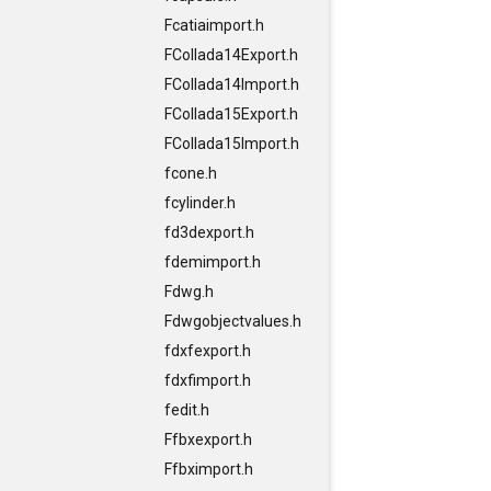
Fcatiaimport.h
FCollada14Export.h
FCollada14Import.h
FCollada15Export.h
FCollada15Import.h
fcone.h
fcylinder.h
fd3dexport.h
fdemimport.h
Fdwg.h
Fdwgobjectvalues.h
fdxfexport.h
fdxfimport.h
fedit.h
Ffbxexport.h
Ffbximport.h