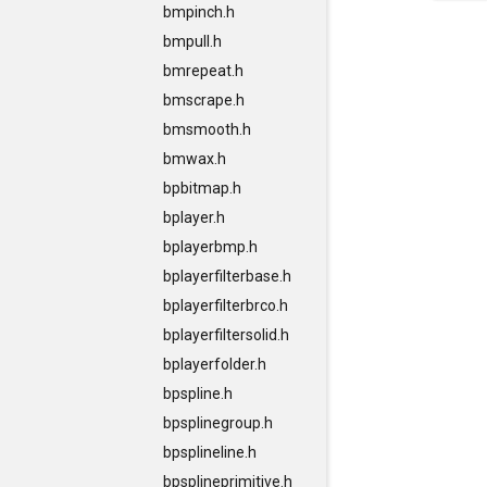
bmpinch.h
bmpull.h
bmrepeat.h
bmscrape.h
bmsmooth.h
bmwax.h
bpbitmap.h
bplayer.h
bplayerbmp.h
bplayerfilterbase.h
bplayerfilterbrco.h
bplayerfiltersolid.h
bplayerfolder.h
bpspline.h
bpsplinegroup.h
bpsplineline.h
bpsplineprimitive.h