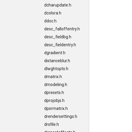
dcharupdate.h
dcolora.h
ddoc.h
desc_falloffentry.h
desc_fieldbg.h
desc_fieldentry.h
dgradient.h
distanceblur.h
dlwghtopts.h
dmatrix.h
dmodeling.h
dpresets.h
dprojobjs.h
dpsrmatrix.h
drendersettings.h
drsfile.h