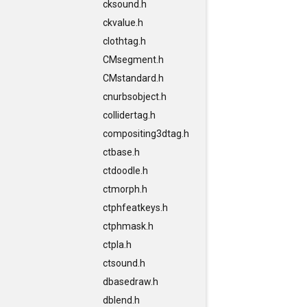
cksound.h
ckvalue.h
clothtag.h
CMsegment.h
CMstandard.h
cnurbsobject.h
collidertag.h
compositing3dtag.h
ctbase.h
ctdoodle.h
ctmorph.h
ctphfeatkeys.h
ctphmask.h
ctpla.h
ctsound.h
dbasedraw.h
dblend.h