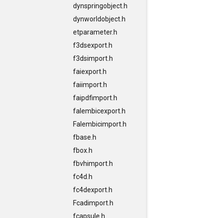
dynspringobject.h
dynworldobject.h
etparameter.h
f3dsexport.h
f3dsimport.h
faiexport.h
faiimport.h
faipdfimport.h
falembicexport.h
Falembicimport.h
fbase.h
fbox.h
fbvhimport.h
fc4d.h
fc4dexport.h
Fcadimport.h
fcapsule.h