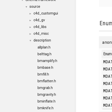
▼
source
▼
c4d_customgui
►
c4d_gv
►
Enum
c4d_libs
►
c4d_misc
►
description
▼
anon
allplan.h
Enum
belttag.h
bmamplify.h
MDA
bmbase.h
MDA
bmfill.h
MDA
bmflatten.h
MDA
bmgrab.h
MDA
bmgravity.h
MDA
bminflate.h
MDA
bmknife.h