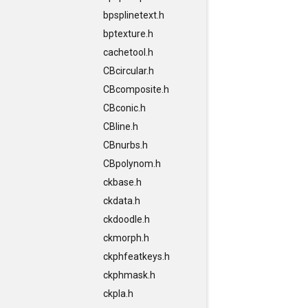
bpsplinetext.h
bptexture.h
cachetool.h
CBcircular.h
CBcomposite.h
CBconic.h
CBline.h
CBnurbs.h
CBpolynom.h
ckbase.h
ckdata.h
ckdoodle.h
ckmorph.h
ckphfeatkeys.h
ckphmask.h
ckpla.h