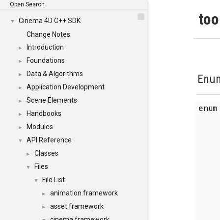
Open Search
too
Cinema 4D C++ SDK
▼
Change Notes
Introduction
►
Foundations
►
Data & Algorithms
►
Enum
Application Development
►
Scene Elements
►
enu
Handbooks
►
Modules
►
API Reference
▼
Classes
►
Files
▼
File List
▼
animation.framework
►
asset.framework
►
cinema.framework