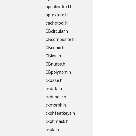
bpsplinetext.h
bptexture.h
cachetool.h
CBcircular.h
CBcomposite.h
CBconic.h
CBline.h
CBnurbs.h
CBpolynom.h
ckbase.h
ckdata.h
ckdoodle.h
ckmorph.h
ckphfeatkeys.h
ckphmask.h
ckpla.h