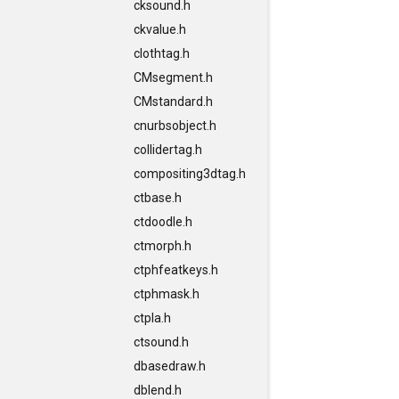
cksound.h
ckvalue.h
clothtag.h
CMsegment.h
CMstandard.h
cnurbsobject.h
collidertag.h
compositing3dtag.h
ctbase.h
ctdoodle.h
ctmorph.h
ctphfeatkeys.h
ctphmask.h
ctpla.h
ctsound.h
dbasedraw.h
dblend.h