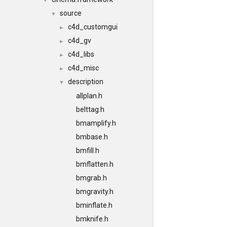
▼
source
▼
c4d_customgui
►
c4d_gv
►
c4d_libs
►
c4d_misc
►
description
▼
allplan.h
belttag.h
bmamplify.h
bmbase.h
bmfill.h
bmflatten.h
bmgrab.h
bmgravity.h
bminflate.h
bmknife.h