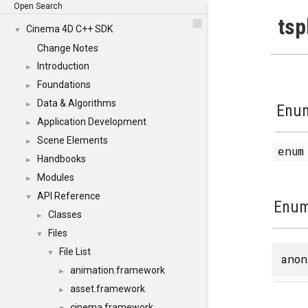
Open Search
tsp
Cinema 4D C++ SDK
▼
Change Notes
Introduction
►
Foundations
►
Data & Algorithms
►
Enum
Application Development
►
Scene Elements
►
enu
Handbooks
►
Modules
►
API Reference
▼
Enum
Classes
►
Files
▼
File List
▼
anon
animation.framework
►
asset.framework
►
cinema.framework