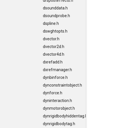
drsposteffects.h
dsounddata.h
dsoundprobe.h
dspline.h
dswghtopts.h
dvector.h
dvector2d.h
dvector4d.h
dxrefadd.h
dxrefmanager.h
dynbinforce.h
dynconstraintobject.h
dynforce.h
dyninteraction.h
dynmotorobject.h
dynrigidbodyhiddentag.h
dynrigidbodytag.h