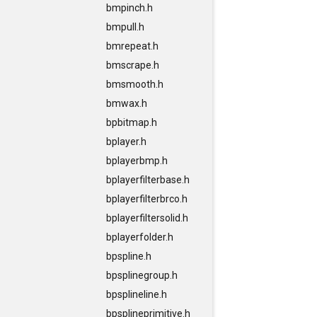
bmpinch.h
bmpull.h
bmrepeat.h
bmscrape.h
bmsmooth.h
bmwax.h
bpbitmap.h
bplayer.h
bplayerbmp.h
bplayerfilterbase.h
bplayerfilterbrco.h
bplayerfiltersolid.h
bplayerfolder.h
bpspline.h
bpsplinegroup.h
bpsplineline.h
bpsplineprimitive.h