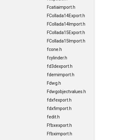
Fcatiaimport.h
FCollada14Export.h
FCollada14Import.h
FCollada15Export.h
FCollada15Import.h
fcone.h
fcylinder.h
fd3dexport.h
fdemimport.h
Fdwg.h
Fdwgobjectvalues.h
fdxfexport.h
fdxfimport.h
fedit.h
Ffbxexport.h
Ffbximport.h