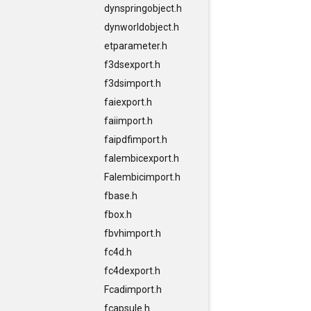
dynspringobject.h
dynworldobject.h
etparameter.h
f3dsexport.h
f3dsimport.h
faiexport.h
faiimport.h
faipdfimport.h
falembicexport.h
Falembicimport.h
fbase.h
fbox.h
fbvhimport.h
fc4d.h
fc4dexport.h
Fcadimport.h
fcapsule.h