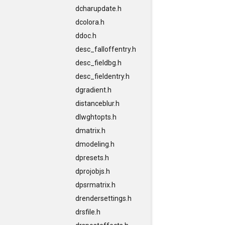
dcharupdate.h
dcolora.h
ddoc.h
desc_falloffentry.h
desc_fieldbg.h
desc_fieldentry.h
dgradient.h
distanceblur.h
dlwghtopts.h
dmatrix.h
dmodeling.h
dpresets.h
dprojobjs.h
dpsrmatrix.h
drendersettings.h
drsfile.h