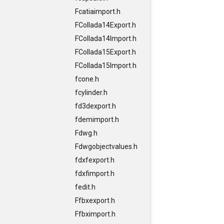
Fcatiaimport.h
FCollada14Export.h
FCollada14Import.h
FCollada15Export.h
FCollada15Import.h
fcone.h
fcylinder.h
fd3dexport.h
fdemimport.h
Fdwg.h
Fdwgobjectvalues.h
fdxfexport.h
fdxfimport.h
fedit.h
Ffbxexport.h
Ffbximport.h