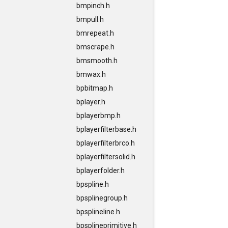
bmpinch.h
bmpull.h
bmrepeat.h
bmscrape.h
bmsmooth.h
bmwax.h
bpbitmap.h
bplayer.h
bplayerbmp.h
bplayerfilterbase.h
bplayerfilterbrco.h
bplayerfiltersolid.h
bplayerfolder.h
bpspline.h
bpsplinegroup.h
bpsplineline.h
bpsplineprimitive.h