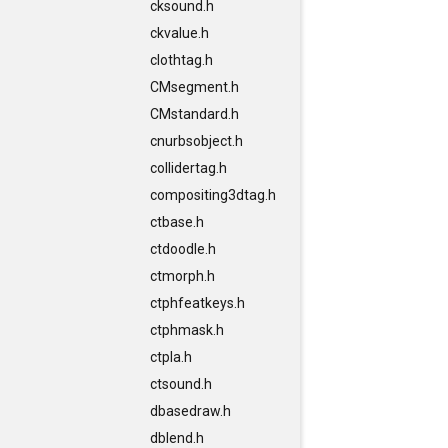
cksound.h
ckvalue.h
clothtag.h
CMsegment.h
CMstandard.h
cnurbsobject.h
collidertag.h
compositing3dtag.h
ctbase.h
ctdoodle.h
ctmorph.h
ctphfeatkeys.h
ctphmask.h
ctpla.h
ctsound.h
dbasedraw.h
dblend.h