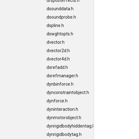
drsposteffects.h
dsounddata.h
dsoundprobe.h
dspline.h
dswghtopts.h
dvector.h
dvector2d.h
dvector4d.h
dxrefadd.h
dxrefmanager.h
dynbinforce.h
dynconstraintobject.h
dynforce.h
dyninteraction.h
dynmotorobject.h
dynrigidbodyhiddentag.h
dynrigidbodytag.h