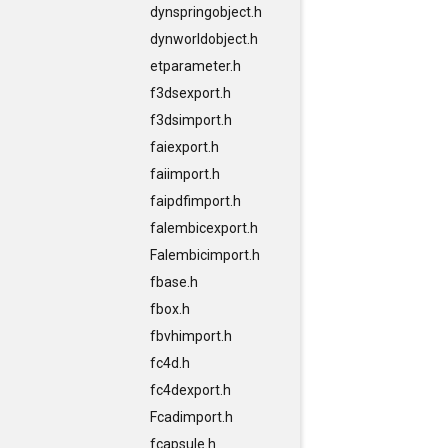
dynspringobject.h
dynworldobject.h
etparameter.h
f3dsexport.h
f3dsimport.h
faiexport.h
faiimport.h
faipdfimport.h
falembicexport.h
Falembicimport.h
fbase.h
fbox.h
fbvhimport.h
fc4d.h
fc4dexport.h
Fcadimport.h
fcapsule.h