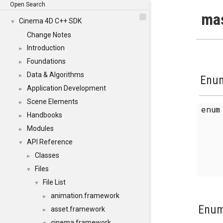
Open Search
mas
Cinema 4D C++ SDK
▼
Change Notes
Introduction
►
Foundations
►
Data & Algorithms
►
Enum
Application Development
►
Scene Elements
►
enu
Handbooks
►
Modules
►
API Reference
▼
Classes
►
Files
▼
File List
▼
animation.framework
►
Enum
asset.framework
►
cinema.framework