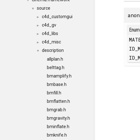
▼
source
▼
anon
c4d_customgui
►
c4d_gv
►
Enum
c4d_libs
►
MAT
c4d_misc
►
ID_
description
▼
ID_
allplan.h
belttag.h
bmamplify.h
bmbase.h
bmfill.h
bmflatten.h
bmgrab.h
bmgravity.h
bminflate.h
bmknife.h