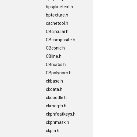
bpsplinetext.h
bptexture.h
cachetool.h
CBcircular.h
CBcomposite.h
CBconic.h
CBline.h
CBnurbs.h
CBpolynom.h
ckbase.h
ckdata.h
ckdoodle.h
ckmorph.h
ckphfeatkeys.h
ckphmask.h
ckpla.h