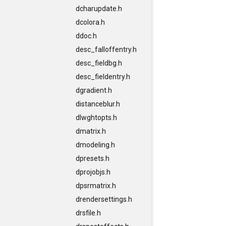
dcharupdate.h
dcolora.h
ddoc.h
desc_falloffentry.h
desc_fieldbg.h
desc_fieldentry.h
dgradient.h
distanceblur.h
dlwghtopts.h
dmatrix.h
dmodeling.h
dpresets.h
dprojobjs.h
dpsrmatrix.h
drendersettings.h
drsfile.h