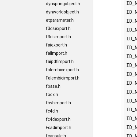
ID_
dynspringobject.h
ID_
dynworldobject.h
ID_
etparameter.h
f3dsexport.h
ID_
f3dsimport.h
ID_
faiexport.h
ID_
faiimport.h
ID_
faipdfimport.h
ID_
falembicexport.h
ID_
Falembicimport.h
ID_
fbase.h
ID_
fbox.h
ID_
fbvhimport.h
ID_
fc4d.h
ID_
fc4dexport.h
ID_
Fcadimport.h
ID_
fcapsule.h