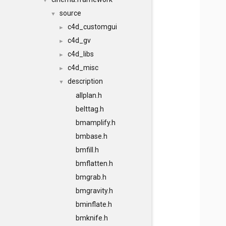
▼
source
▼
c4d_customgui
►
c4d_gv
►
c4d_libs
►
c4d_misc
►
description
▼
allplan.h
belttag.h
bmamplify.h
bmbase.h
bmfill.h
bmflatten.h
bmgrab.h
bmgravity.h
bminflate.h
bmknife.h