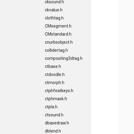
cksound.h
ckvalue.h
clothtag.h
CMsegment.h
CMstandard.h
cnurbsobject.h
collidertag.h
compositing3dtag.h
ctbase.h
ctdoodle.h
ctmorph.h
ctphfeatkeys.h
ctphmask.h
ctpla.h
ctsound.h
dbasedraw.h
dblend.h