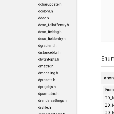
dcharupdate.h
dcolora.h
ddoc.h
desc_falloffentry.h
desc_fieldbg.h
desc_fieldentry.h
dgradient.h
distanceblur.h
Enum
dlwghtopts.h
dmatrix.h
dmodeling.h
anon
dpresets.h
dprojobjs.h
Enum
dpsrmatrix.h
ID_
drendersettings.h
ID_
drsfile.h
ID_