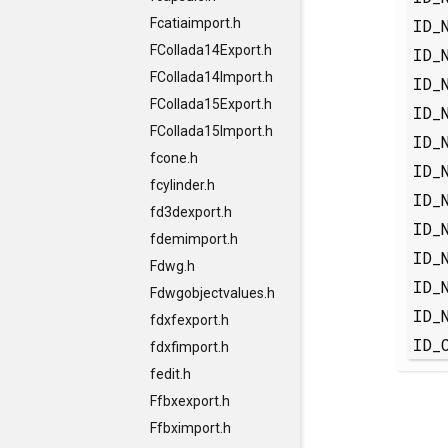
ID_
Fcatiaimport.h
FCollada14Export.h
ID_
FCollada14Import.h
ID_
FCollada15Export.h
ID_
FCollada15Import.h
ID_
fcone.h
ID_
fcylinder.h
ID_
fd3dexport.h
ID_
fdemimport.h
ID_
Fdwg.h
ID_
Fdwgobjectvalues.h
ID_
fdxfexport.h
ID_
fdxfimport.h
fedit.h
Ffbxexport.h
Ffbximport.h