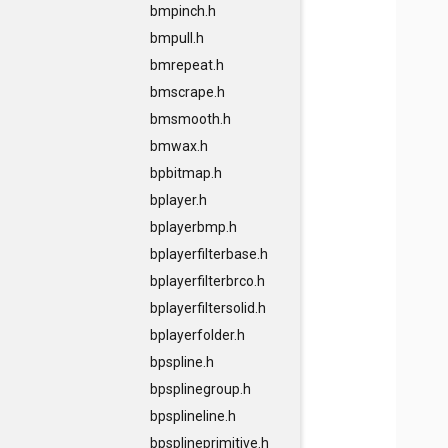
bmpinch.h
bmpull.h
bmrepeat.h
bmscrape.h
bmsmooth.h
bmwax.h
bpbitmap.h
bplayer.h
bplayerbmp.h
bplayerfilterbase.h
bplayerfilterbrco.h
bplayerfiltersolid.h
bplayerfolder.h
bpspline.h
bpsplinegroup.h
bpsplineline.h
bpsplineprimitive.h