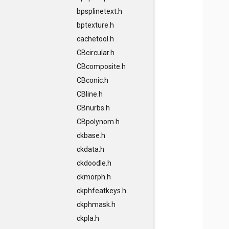
bpsplinetext.h
bptexture.h
cachetool.h
CBcircular.h
CBcomposite.h
CBconic.h
CBline.h
CBnurbs.h
CBpolynom.h
ckbase.h
ckdata.h
ckdoodle.h
ckmorph.h
ckphfeatkeys.h
ckphmask.h
ckpla.h