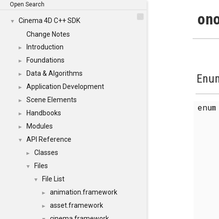
Open Search
ono
Cinema 4D C++ SDK
▼
Change Notes
Introduction
►
Foundations
►
Data & Algorithms
►
Enum
Application Development
►
Scene Elements
►
enu
Handbooks
►
Modules
►
API Reference
▼
Classes
►
Files
▼
File List
▼
animation.framework
►
asset.framework
►
cinema.framework