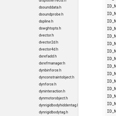
drsposteffects.h
ID_
dsounddata.h
ID_
dsoundprobe.h
ID_
dspline.h
ID_
dswghtopts.h
ID_
dvector.h
dvector2d.h
ID_
dvector4d.h
ID_
dxrefadd.h
ID_
dxrefmanager.h
ID_
dynbinforce.h
ID_
dynconstraintobject.h
ID_
dynforce.h
ID_
dyninteraction.h
ID_
dynmotorobject.h
ID_
dynrigidbodyhiddentag.h
ID_
dynrigidbodytag.h