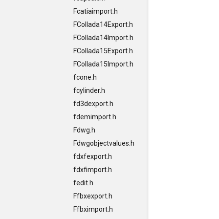
Fcatiaimport.h
FCollada14Export.h
FCollada14Import.h
FCollada15Export.h
FCollada15Import.h
fcone.h
fcylinder.h
fd3dexport.h
fdemimport.h
Fdwg.h
Fdwgobjectvalues.h
fdxfexport.h
fdxfimport.h
fedit.h
Ffbxexport.h
Ffbximport.h