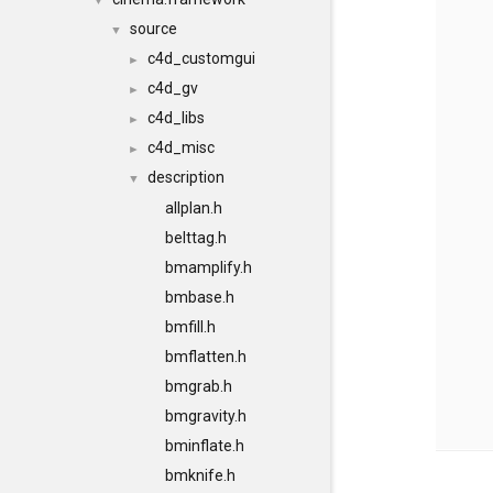
▼
source
▼
c4d_customgui
►
c4d_gv
►
c4d_libs
►
c4d_misc
►
description
▼
allplan.h
belttag.h
bmamplify.h
bmbase.h
bmfill.h
bmflatten.h
bmgrab.h
bmgravity.h
bminflate.h
bmknife.h