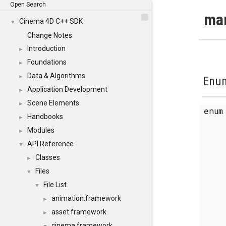
Open Search
mar
Cinema 4D C++ SDK
▼
Change Notes
Introduction
►
Foundations
►
Data & Algorithms
►
Enum
Application Development
►
Scene Elements
►
enu
Handbooks
►
Modules
►
API Reference
▼
Classes
►
Files
▼
File List
▼
animation.framework
►
asset.framework
►
cinema.framework