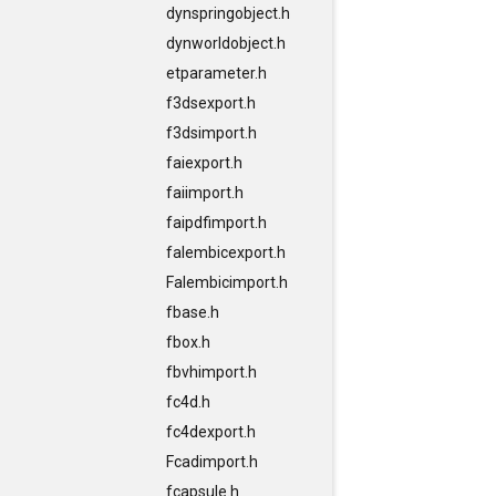
dynspringobject.h
dynworldobject.h
etparameter.h
f3dsexport.h
f3dsimport.h
faiexport.h
faiimport.h
faipdfimport.h
falembicexport.h
Falembicimport.h
fbase.h
fbox.h
fbvhimport.h
fc4d.h
fc4dexport.h
Fcadimport.h
fcapsule.h