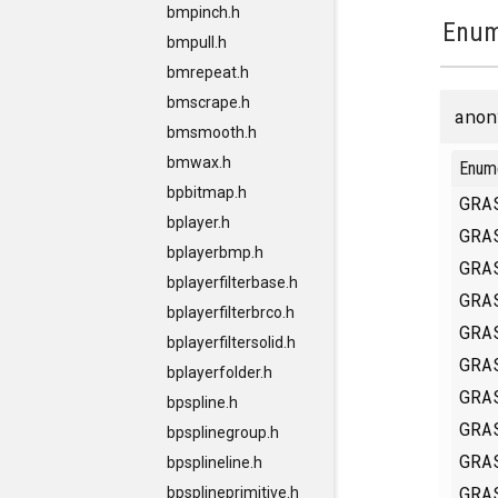
bmpinch.h
Enum
bmpull.h
bmrepeat.h
bmscrape.h
anon
bmsmooth.h
bmwax.h
Enum
bpbitmap.h
GRA
bplayer.h
GRA
bplayerbmp.h
GRA
bplayerfilterbase.h
GRA
bplayerfilterbrco.h
GRA
bplayerfiltersolid.h
GRA
bplayerfolder.h
GRA
bpspline.h
GRA
bpsplinegroup.h
GRA
bpsplineline.h
GRA
bpsplineprimitive.h