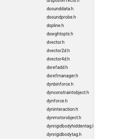
drsposteffects.h
dsounddata.h
dsoundprobe.h
dspline.h
dswghtopts.h
dvector.h
dvector2d.h
dvector4d.h
dxrefadd.h
dxrefmanager.h
dynbinforce.h
dynconstraintobject.h
dynforce.h
dyninteraction.h
dynmotorobject.h
dynrigidbodyhiddentag.h
dynrigidbodytag.h