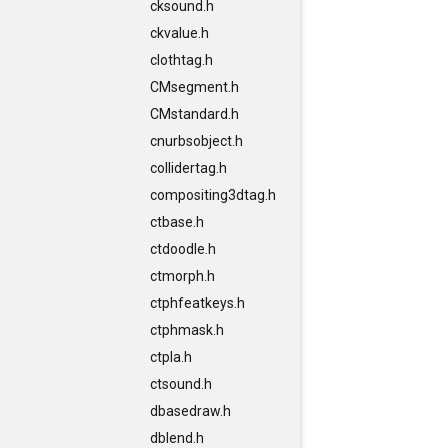
cksound.h
ckvalue.h
clothtag.h
CMsegment.h
CMstandard.h
cnurbsobject.h
collidertag.h
compositing3dtag.h
ctbase.h
ctdoodle.h
ctmorph.h
ctphfeatkeys.h
ctphmask.h
ctpla.h
ctsound.h
dbasedraw.h
dblend.h