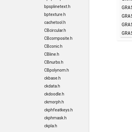
GRA
bpsplinetext.h
bptexture.h
GRA
cachetool.h
GRA
CBcircular.h
GRA
CBcomposite.h
CBconic.h
CBline.h
CBnurbs.h
CBpolynom.h
ckbase.h
ckdata.h
ckdoodle.h
ckmorph.h
ckphfeatkeys.h
ckphmask.h
ckpla.h