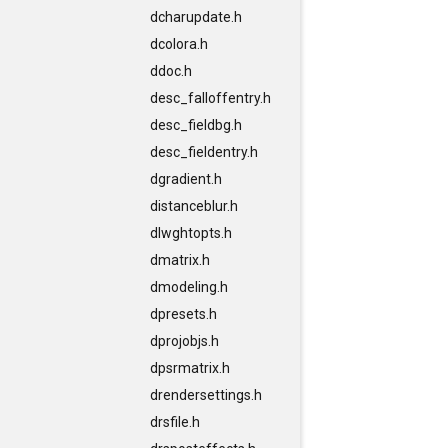
dcharupdate.h
dcolora.h
ddoc.h
desc_falloffentry.h
desc_fieldbg.h
desc_fieldentry.h
dgradient.h
distanceblur.h
dlwghtopts.h
dmatrix.h
dmodeling.h
dpresets.h
dprojobjs.h
dpsrmatrix.h
drendersettings.h
drsfile.h