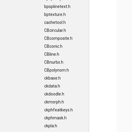
bpsplinetext.h
bptexture.h
cachetool.h
CBcircular.h
CBcomposite.h
CBconic.h
CBline.h
CBnurbs.h
CBpolynom.h
ckbase.h
ckdata.h
ckdoodle.h
ckmorph.h
ckphfeatkeys.h
ckphmask.h
ckpla.h