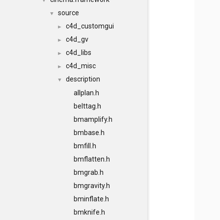
▼
source
▼
c4d_customgui
►
c4d_gv
►
c4d_libs
►
c4d_misc
►
description
▼
allplan.h
belttag.h
bmamplify.h
bmbase.h
bmfill.h
bmflatten.h
bmgrab.h
bmgravity.h
bminflate.h
bmknife.h