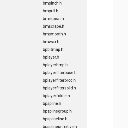
bmpinch.h
bmpull.h
bmrepeat.h
bmscrape.h
bmsmooth.h
bmwax.h
bpbitmap.h
bplayer.h
bplayerbmp.h
bplayerfilterbase.h
bplayerfilterbrco.h
bplayerfiltersolid.h
bplayerfolder.h
bpspline.h
bpsplinegroup.h
bpsplineline.h
bpsplineprimitive.h