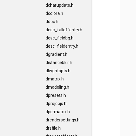
dcharupdate.h
dcolora.h
ddoc.h
desc_falloffentry.h
desc_fieldbg.h
desc_fieldentry.h
dgradient.h
distanceblur.h
dlwghtopts.h
dmatrix.h
dmodeling.h
dpresets.h
dprojobjs.h
dpsrmatrix.h
drendersettings.h
drsfile.h