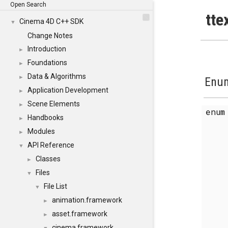
Open Search
tte
Cinema 4D C++ SDK
▼
Change Notes
Introduction
►
Foundations
►
Data & Algorithms
►
Enum
Application Development
►
Scene Elements
►
enu
Handbooks
►
Modules
►
API Reference
▼
Classes
►
Files
▼
File List
▼
animation.framework
►
asset.framework
►
cinema.framework