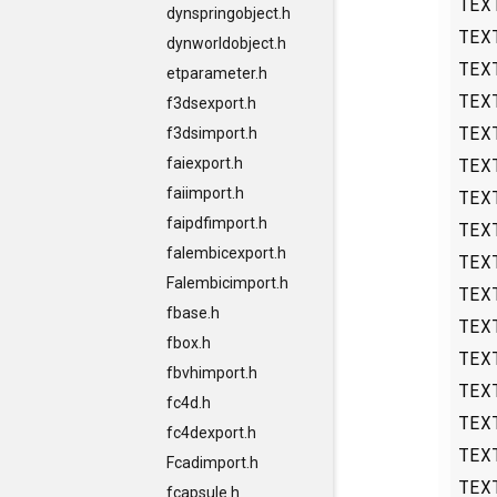
TEX
dynspringobject.h
TEX
dynworldobject.h
TEX
etparameter.h
TEX
f3dsexport.h
TEX
f3dsimport.h
TEX
faiexport.h
faiimport.h
TEX
faipdfimport.h
TEX
falembicexport.h
TEX
Falembicimport.h
TEX
fbase.h
TEX
fbox.h
TEX
fbvhimport.h
TEX
fc4d.h
TEX
fc4dexport.h
TEX
Fcadimport.h
TEX
fcapsule.h