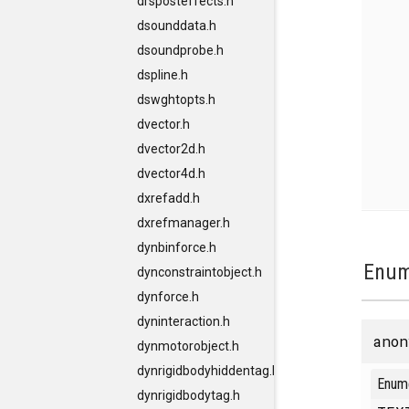
drsposteffects.h
dsounddata.h
dsoundprobe.h
dspline.h
dswghtopts.h
dvector.h
dvector2d.h
dvector4d.h
dxrefadd.h
dxrefmanager.h
dynbinforce.h
Enum
dynconstraintobject.h
dynforce.h
dyninteraction.h
anon
dynmotorobject.h
dynrigidbodyhiddentag.h
Enum
dynrigidbodytag.h