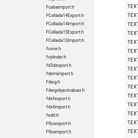
TEX
Fcatiaimport.h
TEX
FCollada14Export.h
TEX
FCollada14Import.h
TEX
FCollada15Export.h
FCollada15Import.h
TEX
fcone.h
TEX
fcylinder.h
TEX
fd3dexport.h
TEX
fdemimport.h
TEX
Fdwg.h
TEX
Fdwgobjectvalues.h
TEX
fdxfexport.h
TEX
fdxfimport.h
TEX
fedit.h
TEX
Ffbxexport.h
TEX
Ffbximport.h