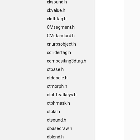
cksound.h
ckvalue.h
clothtag.h
CMsegment.h
CMstandard.h
cnurbsobject.h
collidertag.h
compositing3dtag.h
ctbase.h
ctdoodle.h
ctmorph.h
ctphfeatkeys.h
ctphmask.h
ctpla.h
ctsound.h
dbasedraw.h
dblend.h