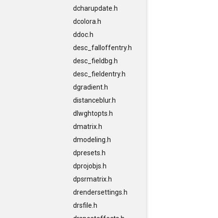
dcharupdate.h
dcolora.h
ddoc.h
desc_falloffentry.h
desc_fieldbg.h
desc_fieldentry.h
dgradient.h
distanceblur.h
dlwghtopts.h
dmatrix.h
dmodeling.h
dpresets.h
dprojobjs.h
dpsrmatrix.h
drendersettings.h
drsfile.h