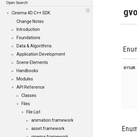
Open Search
gvo
Cinema 4D C++ SDK
▼
Change Notes
Introduction
►
Foundations
►
Data & Algorithms
►
Enum
Application Development
►
Scene Elements
►
enu
Handbooks
►
Modules
►
API Reference
▼
Classes
►
Files
▼
File List
▼
animation.framework
►
Enum
asset.framework
►
cinema.framework