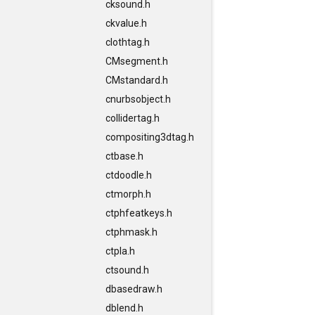
cksound.h
ckvalue.h
clothtag.h
CMsegment.h
CMstandard.h
cnurbsobject.h
collidertag.h
compositing3dtag.h
ctbase.h
ctdoodle.h
ctmorph.h
ctphfeatkeys.h
ctphmask.h
ctpla.h
ctsound.h
dbasedraw.h
dblend.h