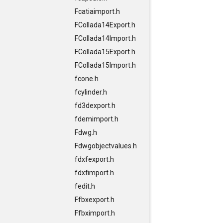
Fcatiaimport.h
FCollada14Export.h
FCollada14Import.h
FCollada15Export.h
FCollada15Import.h
fcone.h
fcylinder.h
fd3dexport.h
fdemimport.h
Fdwg.h
Fdwgobjectvalues.h
fdxfexport.h
fdxfimport.h
fedit.h
Ffbxexport.h
Ffbximport.h