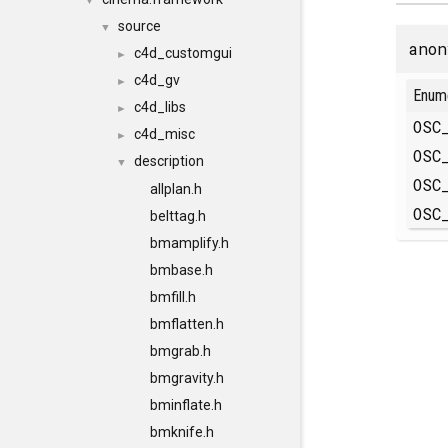
▼
source
▼
anon
c4d_customgui
►
c4d_gv
►
Enum
c4d_libs
►
OSC
c4d_misc
►
OSC
description
▼
OSC
allplan.h
OSC
belttag.h
bmamplify.h
bmbase.h
bmfill.h
bmflatten.h
bmgrab.h
bmgravity.h
bminflate.h
bmknife.h