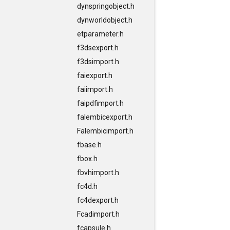
dynspringobject.h
dynworldobject.h
etparameter.h
f3dsexport.h
f3dsimport.h
faiexport.h
faiimport.h
faipdfimport.h
falembicexport.h
Falembicimport.h
fbase.h
fbox.h
fbvhimport.h
fc4d.h
fc4dexport.h
Fcadimport.h
fcapsule.h