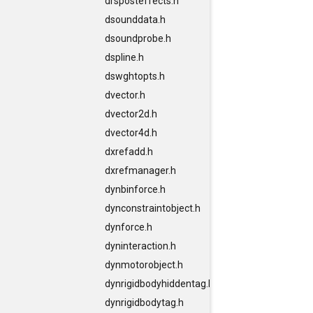
drsposteffects.h
dsounddata.h
dsoundprobe.h
dspline.h
dswghtopts.h
dvector.h
dvector2d.h
dvector4d.h
dxrefadd.h
dxrefmanager.h
dynbinforce.h
dynconstraintobject.h
dynforce.h
dyninteraction.h
dynmotorobject.h
dynrigidbodyhiddentag.h
dynrigidbodytag.h