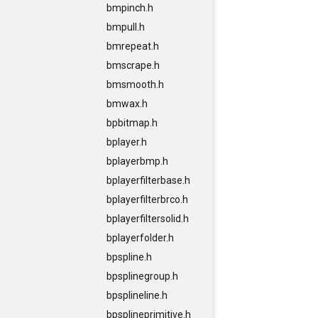
bmpinch.h
bmpull.h
bmrepeat.h
bmscrape.h
bmsmooth.h
bmwax.h
bpbitmap.h
bplayer.h
bplayerbmp.h
bplayerfilterbase.h
bplayerfilterbrco.h
bplayerfiltersolid.h
bplayerfolder.h
bpspline.h
bpsplinegroup.h
bpsplineline.h
bpsplineprimitive.h