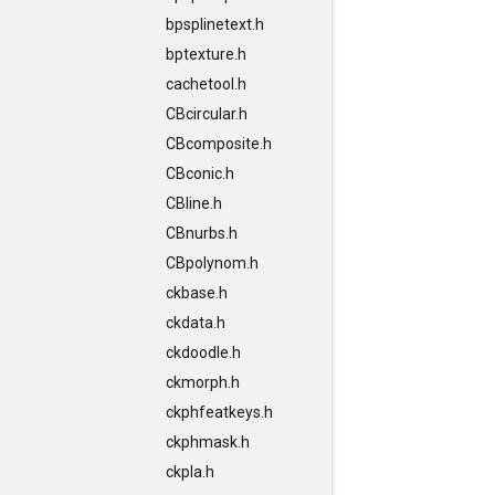
bpsplinetext.h
bptexture.h
cachetool.h
CBcircular.h
CBcomposite.h
CBconic.h
CBline.h
CBnurbs.h
CBpolynom.h
ckbase.h
ckdata.h
ckdoodle.h
ckmorph.h
ckphfeatkeys.h
ckphmask.h
ckpla.h