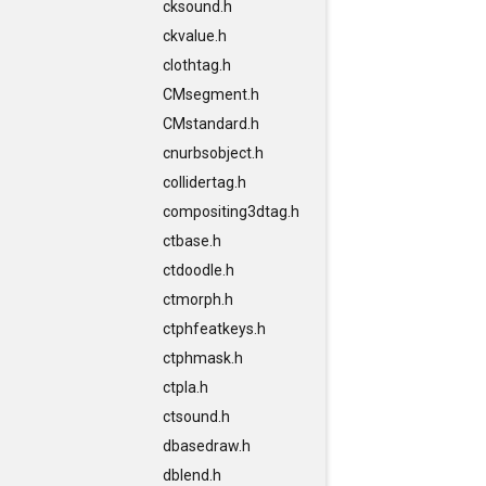
cksound.h
ckvalue.h
clothtag.h
CMsegment.h
CMstandard.h
cnurbsobject.h
collidertag.h
compositing3dtag.h
ctbase.h
ctdoodle.h
ctmorph.h
ctphfeatkeys.h
ctphmask.h
ctpla.h
ctsound.h
dbasedraw.h
dblend.h