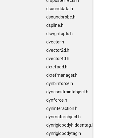
drsposteffects.h
dsounddata.h
dsoundprobe.h
dspline.h
dswghtopts.h
dvector.h
dvector2d.h
dvector4d.h
dxrefadd.h
dxrefmanager.h
dynbinforce.h
dynconstraintobject.h
dynforce.h
dyninteraction.h
dynmotorobject.h
dynrigidbodyhiddentag.h
dynrigidbodytag.h