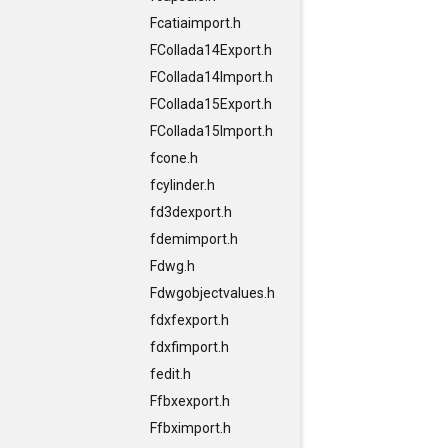
Fcatiaimport.h
FCollada14Export.h
FCollada14Import.h
FCollada15Export.h
FCollada15Import.h
fcone.h
fcylinder.h
fd3dexport.h
fdemimport.h
Fdwg.h
Fdwgobjectvalues.h
fdxfexport.h
fdxfimport.h
fedit.h
Ffbxexport.h
Ffbximport.h