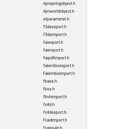
dynspringobject.h
dynworldobject.h
etparameter.h
f3dsexport.h
f3dsimport.h
faiexport.h
faiimport.h
faipdfimport.h
falembicexport.h
Falembicimport.h
fbase.h
fbox.h
fbvhimport.h
fc4d.h
fc4dexport.h
Fcadimport.h
fcapsule.h