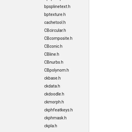
bpsplinetext.h
bptexture.h
cachetool.h
CBcircular.h
CBcomposite.h
CBconic.h
CBline.h
CBnurbs.h
CBpolynom.h
ckbase.h
ckdata.h
ckdoodle.h
ckmorph.h
ckphfeatkeys.h
ckphmask.h
ckpla.h