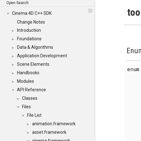
Open Search
too
Cinema 4D C++ SDK
▼
Change Notes
Introduction
►
Foundations
►
Data & Algorithms
►
Enum
Application Development
►
Scene Elements
►
enu
Handbooks
►
Modules
►
API Reference
▼
Classes
►
Files
▼
File List
▼
animation.framework
►
asset.framework
►
cinema.framework