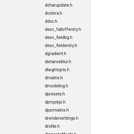
dcharupdate.h
dcolora.h
ddoc.h
desc_falloffentry.h
desc_fieldbg.h
desc_fieldentry.h
dgradient.h
distanceblur.h
dlwghtopts.h
dmatrix.h
dmodeling.h
dpresets.h
dprojobjs.h
dpsrmatrix.h
drendersettings.h
drsfile.h