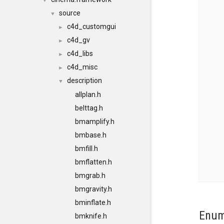
▼
source
▼
c4d_customgui
►
c4d_gv
►
c4d_libs
►
c4d_misc
►
description
▼
allplan.h
belttag.h
bmamplify.h
bmbase.h
bmfill.h
bmflatten.h
bmgrab.h
bmgravity.h
bminflate.h
Enum
bmknife.h