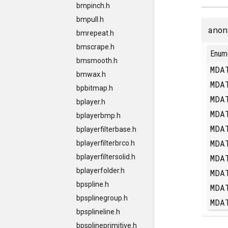
bmpinch.h
bmpull.h
anon
bmrepeat.h
bmscrape.h
Enum
bmsmooth.h
MDA
bmwax.h
MDA
bpbitmap.h
MDA
bplayer.h
MDA
bplayerbmp.h
MDA
bplayerfilterbase.h
MDA
bplayerfilterbrco.h
MDA
bplayerfiltersolid.h
bplayerfolder.h
MDA
bpspline.h
MDA
bpsplinegroup.h
MDA
bpsplineline.h
bpsplineprimitive.h