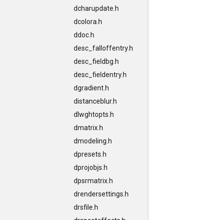
dcharupdate.h
dcolora.h
ddoc.h
desc_falloffentry.h
desc_fieldbg.h
desc_fieldentry.h
dgradient.h
distanceblur.h
dlwghtopts.h
dmatrix.h
dmodeling.h
dpresets.h
dprojobjs.h
dpsrmatrix.h
drendersettings.h
drsfile.h