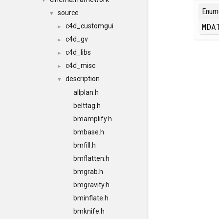
▼
Enum
source
▼
MDA
c4d_customgui
►
c4d_gv
►
c4d_libs
►
c4d_misc
►
description
▼
allplan.h
belttag.h
bmamplify.h
bmbase.h
bmfill.h
bmflatten.h
bmgrab.h
bmgravity.h
bminflate.h
bmknife.h