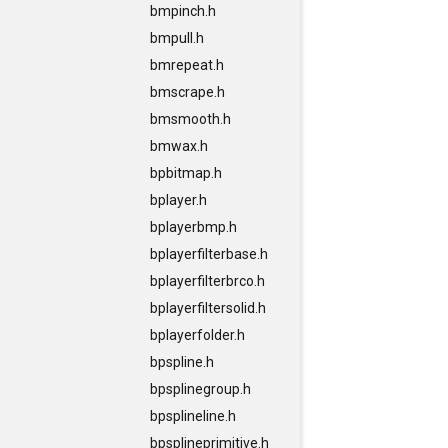
bmpinch.h
bmpull.h
bmrepeat.h
bmscrape.h
bmsmooth.h
bmwax.h
bpbitmap.h
bplayer.h
bplayerbmp.h
bplayerfilterbase.h
bplayerfilterbrco.h
bplayerfiltersolid.h
bplayerfolder.h
bpspline.h
bpsplinegroup.h
bpsplineline.h
bpsplineprimitive.h