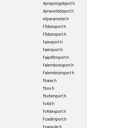
dynspringobject.h
dynworldobject.h
etparameter.h
f3dsexport.h
f3dsimport.h
faiexport.h
faiimport.h
faipdfimport.h
falembicexport.h
Falembicimport.h
fbase.h
fbox.h
fbvhimport.h
fc4d.h
fc4dexport.h
Fcadimport.h
fcapsule.h