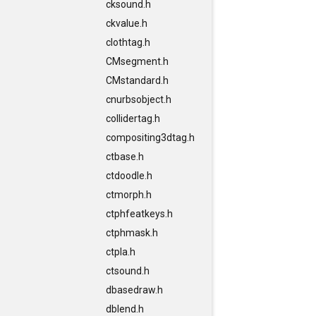
cksound.h
ckvalue.h
clothtag.h
CMsegment.h
CMstandard.h
cnurbsobject.h
collidertag.h
compositing3dtag.h
ctbase.h
ctdoodle.h
ctmorph.h
ctphfeatkeys.h
ctphmask.h
ctpla.h
ctsound.h
dbasedraw.h
dblend.h