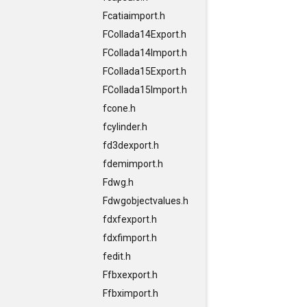
Fcatiaimport.h
FCollada14Export.h
FCollada14Import.h
FCollada15Export.h
FCollada15Import.h
fcone.h
fcylinder.h
fd3dexport.h
fdemimport.h
Fdwg.h
Fdwgobjectvalues.h
fdxfexport.h
fdxfimport.h
fedit.h
Ffbxexport.h
Ffbximport.h