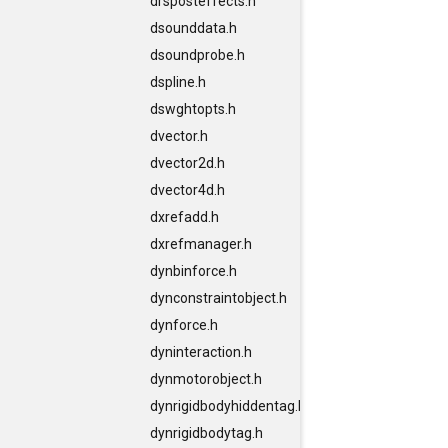
drsposteffects.h
dsounddata.h
dsoundprobe.h
dspline.h
dswghtopts.h
dvector.h
dvector2d.h
dvector4d.h
dxrefadd.h
dxrefmanager.h
dynbinforce.h
dynconstraintobject.h
dynforce.h
dyninteraction.h
dynmotorobject.h
dynrigidbodyhiddentag.h
dynrigidbodytag.h