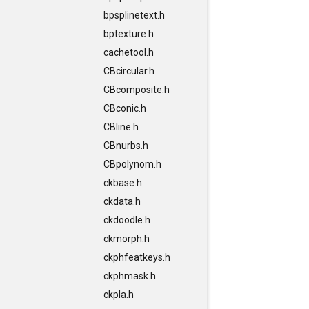
bpsplinetext.h
bptexture.h
cachetool.h
CBcircular.h
CBcomposite.h
CBconic.h
CBline.h
CBnurbs.h
CBpolynom.h
ckbase.h
ckdata.h
ckdoodle.h
ckmorph.h
ckphfeatkeys.h
ckphmask.h
ckpla.h