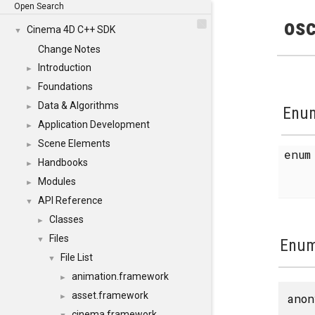
Open Search
osc
Cinema 4D C++ SDK
▼
Change Notes
Introduction
►
Foundations
►
Data & Algorithms
►
Enum
Application Development
►
Scene Elements
►
enu
Handbooks
►
Modules
►
API Reference
▼
Classes
►
Files
▼
Enum
File List
▼
animation.framework
►
asset.framework
anon
►
cinema.framework