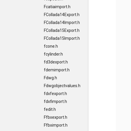
Fcatiaimport.h
FCollada14Export.h
FCollada14Import.h
FCollada15Export.h
FCollada15Import.h
fcone.h
fcylinder.h
fd3dexport.h
fdemimport.h
Fdwg.h
Fdwgobjectvalues.h
fdxfexport.h
fdxfimport.h
fedit.h
Ffbxexport.h
Ffbximport.h