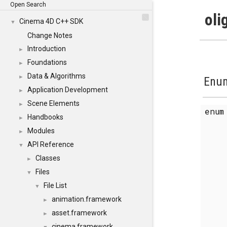
Open Search
oli
Cinema 4D C++ SDK
▼
Change Notes
Introduction
►
Foundations
►
Data & Algorithms
►
Enum
Application Development
►
Scene Elements
►
enu
Handbooks
►
Modules
►
API Reference
▼
Classes
►
Files
▼
File List
▼
animation.framework
►
asset.framework
►
cinema.framework