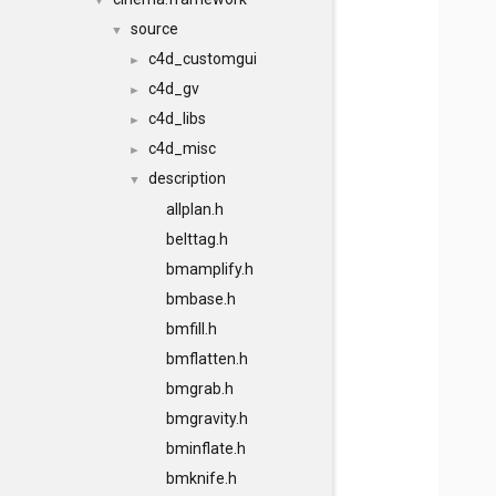
▼
source
▼
c4d_customgui
►
c4d_gv
►
c4d_libs
►
c4d_misc
►
description
▼
allplan.h
belttag.h
bmamplify.h
bmbase.h
bmfill.h
bmflatten.h
bmgrab.h
bmgravity.h
bminflate.h
bmknife.h