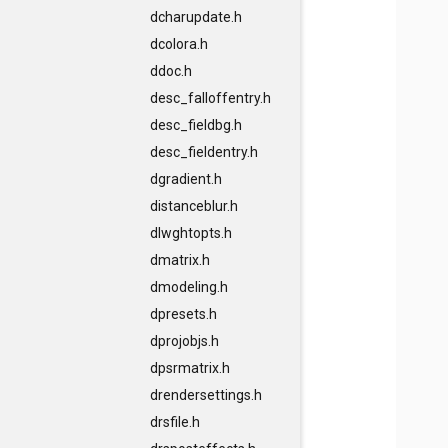
dcharupdate.h
dcolora.h
ddoc.h
desc_falloffentry.h
desc_fieldbg.h
desc_fieldentry.h
dgradient.h
distanceblur.h
dlwghtopts.h
dmatrix.h
dmodeling.h
dpresets.h
dprojobjs.h
dpsrmatrix.h
drendersettings.h
drsfile.h