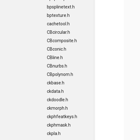
bpsplinetext.h
bptexture.h
cachetool.h
CBcircular.h
CBcomposite.h
CBconic.h
CBline.h
CBnurbs.h
CBpolynom.h
ckbase.h
ckdata.h
ckdoodle.h
ckmorph.h
ckphfeatkeys.h
ckphmask.h
ckpla.h