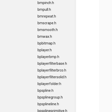
bmpinch.h
bmpull.h
bmrepeat.h
bmscrape.h
bmsmooth.h
bmwax.h
bpbitmap.h
bplayer.h
bplayerbmp.h
bplayerfilterbase.h
bplayerfilterbrco.h
bplayerfiltersolid.h
bplayerfolder.h
bpspline.h
bpsplinegroup.h
bpsplineline.h
bpsplineprimitive.h