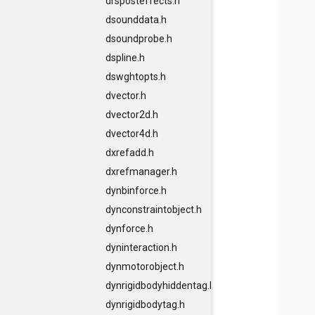
drsposteffects.h
dsounddata.h
dsoundprobe.h
dspline.h
dswghtopts.h
dvector.h
dvector2d.h
dvector4d.h
dxrefadd.h
dxrefmanager.h
dynbinforce.h
dynconstraintobject.h
dynforce.h
dyninteraction.h
dynmotorobject.h
dynrigidbodyhiddentag.h
dynrigidbodytag.h