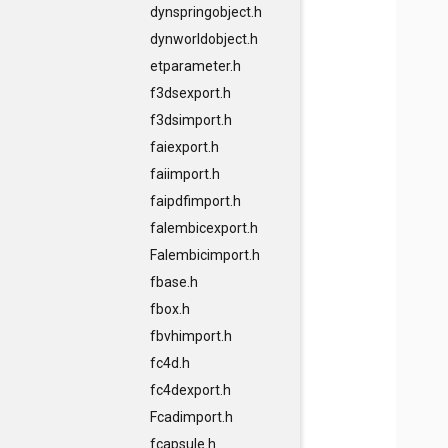
dynspringobject.h
dynworldobject.h
etparameter.h
f3dsexport.h
f3dsimport.h
faiexport.h
faiimport.h
faipdfimport.h
falembicexport.h
Falembicimport.h
fbase.h
fbox.h
fbvhimport.h
fc4d.h
fc4dexport.h
Fcadimport.h
fcapsule.h