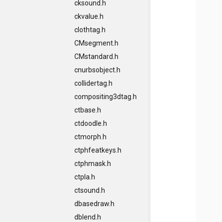
cksound.h
ckvalue.h
clothtag.h
CMsegment.h
CMstandard.h
cnurbsobject.h
collidertag.h
compositing3dtag.h
ctbase.h
ctdoodle.h
ctmorph.h
ctphfeatkeys.h
ctphmask.h
ctpla.h
ctsound.h
dbasedraw.h
dblend.h