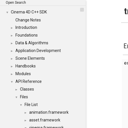
Open Search
t
Cinema 4D C++ SDK
▼
Change Notes
Introduction
►
Foundations
►
Data & Algorithms
►
E
Application Development
►
Scene Elements
►
Handbooks
►
Modules
►
API Reference
▼
Classes
►
Files
▼
File List
▼
animation.framework
►
asset.framework
►
cinema.framework