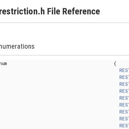
restriction.h File Reference
numerations
enum
{
RES
RES
RES
RES
RES
RES
RES
RES
RES