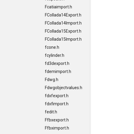
Fcatiaimport.h
FCollada14Export.h
FCollada14Import.h
FCollada15Export.h
FCollada15Import.h
fcone.h
fcylinder.h
fd3dexport.h
fdemimport.h
Fdwg.h
Fdwgobjectvalues.h
fdxfexport.h
fdxfimport.h
fedit.h
Ffbxexport.h
Ffbximport.h