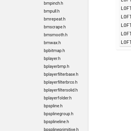
bmpinch.h
LOF
bmpull.h
LOF
bmrepeat.h
LOF
bmscrape.h
LOF
bmsmooth.h
LOF
bmwax.h
bpbitmap.h
bplayer.h
bplayerbmp.h
bplayerfilterbase.h
bplayerfilterbrco.h
bplayerfiltersolid.h
bplayerfolder.h
bpspline.h
bpsplinegroup.h
bpsplineline.h
bpsplineprimitive.h