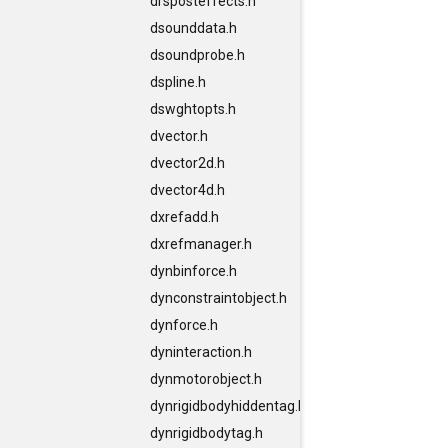
drsposteffects.h
dsounddata.h
dsoundprobe.h
dspline.h
dswghtopts.h
dvector.h
dvector2d.h
dvector4d.h
dxrefadd.h
dxrefmanager.h
dynbinforce.h
dynconstraintobject.h
dynforce.h
dyninteraction.h
dynmotorobject.h
dynrigidbodyhiddentag.h
dynrigidbodytag.h