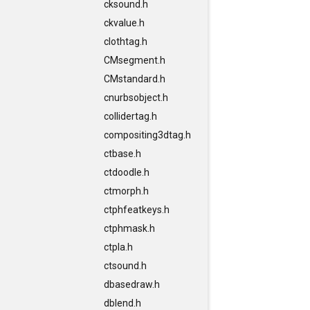
cksound.h
ckvalue.h
clothtag.h
CMsegment.h
CMstandard.h
cnurbsobject.h
collidertag.h
compositing3dtag.h
ctbase.h
ctdoodle.h
ctmorph.h
ctphfeatkeys.h
ctphmask.h
ctpla.h
ctsound.h
dbasedraw.h
dblend.h