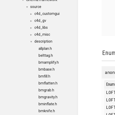
▼
source
▼
c4d_customgui
►
c4d_gv
►
c4d_libs
►
c4d_misc
►
description
▼
allplan.h
Enum
belttag.h
bmamplify.h
bmbase.h
anon
bmfill.h
bmflatten.h
Enum
bmgrab.h
LOF
bmgravity.h
LOF
bminflate.h
LOF
bmknife.h
LOF