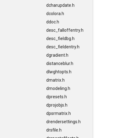
dcharupdate.h
dcolora.h
ddoc.h
desc_falloffentry.h
desc_fieldbg.h
desc_fieldentry.h
dgradient.h
distanceblur.h
dlwghtopts.h
dmatrix.h
dmodeling.h
dpresets.h
dprojobjs.h
dpsrmatrix.h
drendersettings.h
drsfile.h