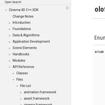
Open Search
olo
Cinema 4D C++ SDK
▼
Change Notes
Introduction
►
Foundations
►
Data & Algorithms
►
Enum
Application Development
►
Scene Elements
►
enu
Handbooks
►
Modules
►
API Reference
▼
Classes
►
Files
▼
File List
▼
animation.framework
►
asset.framework
►
cinema.framework