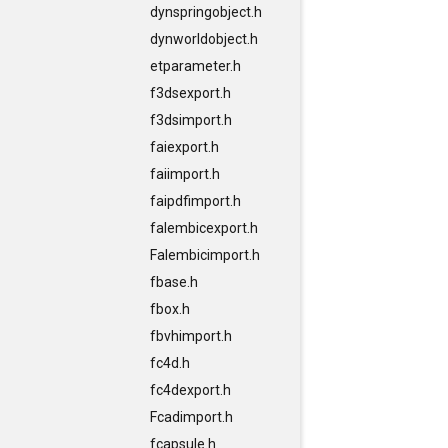
dynspringobject.h
dynworldobject.h
etparameter.h
f3dsexport.h
f3dsimport.h
faiexport.h
faiimport.h
faipdfimport.h
falembicexport.h
Falembicimport.h
fbase.h
fbox.h
fbvhimport.h
fc4d.h
fc4dexport.h
Fcadimport.h
fcapsule.h