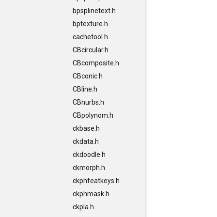
bpsplinetext.h
bptexture.h
cachetool.h
CBcircular.h
CBcomposite.h
CBconic.h
CBline.h
CBnurbs.h
CBpolynom.h
ckbase.h
ckdata.h
ckdoodle.h
ckmorph.h
ckphfeatkeys.h
ckphmask.h
ckpla.h