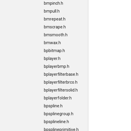
bmpinch.h
bmpull.h
bmrepeat.h
bmscrape.h
bmsmooth.h
bmwax.h
bpbitmap.h
bplayer.h
bplayerbmp.h
bplayerfilterbase.h
bplayerfilterbrco.h
bplayerfiltersolid.h
bplayerfolder.h
bpspline.h
bpsplinegroup.h
bpsplineline.h
bpsplineprimitive.h