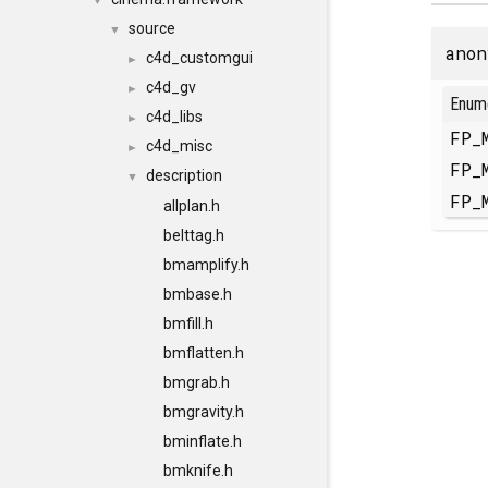
▼
source
▼
anon
c4d_customgui
►
c4d_gv
►
Enum
c4d_libs
►
FP_
c4d_misc
►
FP_
description
▼
FP_
allplan.h
belttag.h
bmamplify.h
bmbase.h
bmfill.h
bmflatten.h
bmgrab.h
bmgravity.h
bminflate.h
bmknife.h