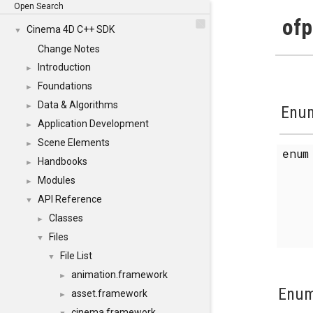
Open Search
ofp
Cinema 4D C++ SDK
▼
Change Notes
Introduction
►
Foundations
►
Data & Algorithms
►
Enum
Application Development
►
Scene Elements
►
enu
Handbooks
►
Modules
►
API Reference
▼
Classes
►
Files
▼
File List
▼
animation.framework
►
Enum
asset.framework
►
cinema.framework