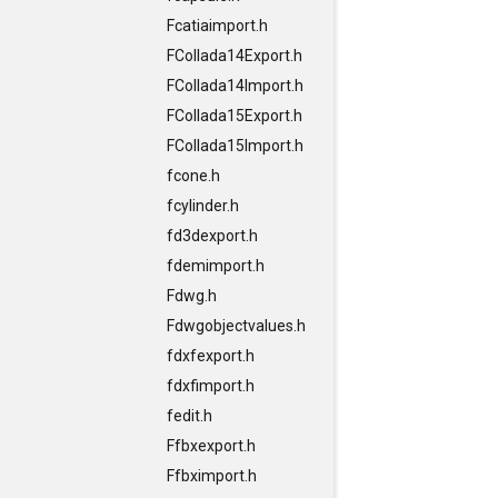
Fcatiaimport.h
FCollada14Export.h
FCollada14Import.h
FCollada15Export.h
FCollada15Import.h
fcone.h
fcylinder.h
fd3dexport.h
fdemimport.h
Fdwg.h
Fdwgobjectvalues.h
fdxfexport.h
fdxfimport.h
fedit.h
Ffbxexport.h
Ffbximport.h