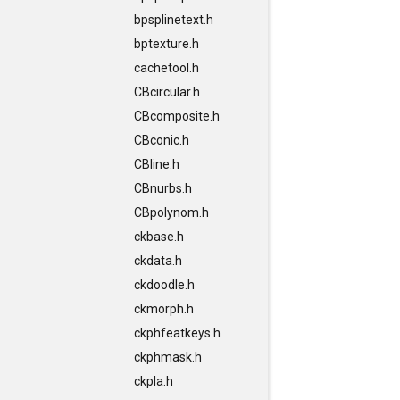
bpsplinetext.h
bptexture.h
cachetool.h
CBcircular.h
CBcomposite.h
CBconic.h
CBline.h
CBnurbs.h
CBpolynom.h
ckbase.h
ckdata.h
ckdoodle.h
ckmorph.h
ckphfeatkeys.h
ckphmask.h
ckpla.h