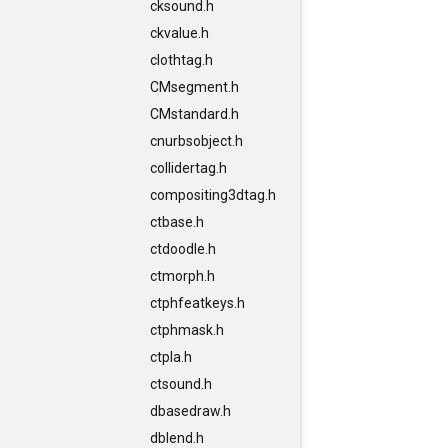
cksound.h
ckvalue.h
clothtag.h
CMsegment.h
CMstandard.h
cnurbsobject.h
collidertag.h
compositing3dtag.h
ctbase.h
ctdoodle.h
ctmorph.h
ctphfeatkeys.h
ctphmask.h
ctpla.h
ctsound.h
dbasedraw.h
dblend.h