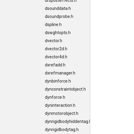
drsposteffects.h
dsounddata.h
dsoundprobe.h
dspline.h
dswghtopts.h
dvector.h
dvector2d.h
dvector4d.h
dxrefadd.h
dxrefmanager.h
dynbinforce.h
dynconstraintobject.h
dynforce.h
dyninteraction.h
dynmotorobject.h
dynrigidbodyhiddentag.h
dynrigidbodytag.h