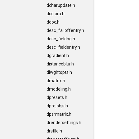
dcharupdate.h
dcolora.h
ddoc.h
desc_falloffentry.h
desc_fieldbg.h
desc_fieldentry.h
dgradient.h
distanceblur.h
dlwghtopts.h
dmatrix.h
dmodeling.h
dpresets.h
dprojobjs.h
dpsrmatrix.h
drendersettings.h
drsfile.h