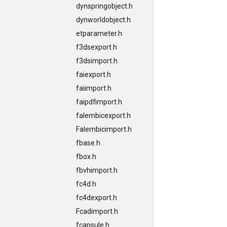
dynspringobject.h
dynworldobject.h
etparameter.h
f3dsexport.h
f3dsimport.h
faiexport.h
faiimport.h
faipdfimport.h
falembicexport.h
Falembicimport.h
fbase.h
fbox.h
fbvhimport.h
fc4d.h
fc4dexport.h
Fcadimport.h
fcapsule.h