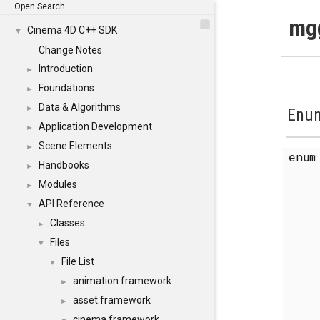
Open Search
mgg
Cinema 4D C++ SDK
▼
Change Notes
Introduction
►
Foundations
►
Data & Algorithms
►
Enum
Application Development
►
Scene Elements
►
enu
Handbooks
►
Modules
►
API Reference
▼
Classes
►
Files
▼
File List
▼
animation.framework
►
asset.framework
►
cinema.framework