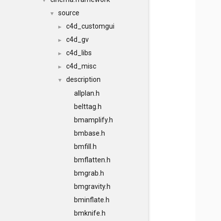
▼
source
▼
c4d_customgui
►
c4d_gv
►
c4d_libs
►
c4d_misc
►
description
▼
allplan.h
belttag.h
bmamplify.h
bmbase.h
bmfill.h
bmflatten.h
bmgrab.h
bmgravity.h
bminflate.h
bmknife.h