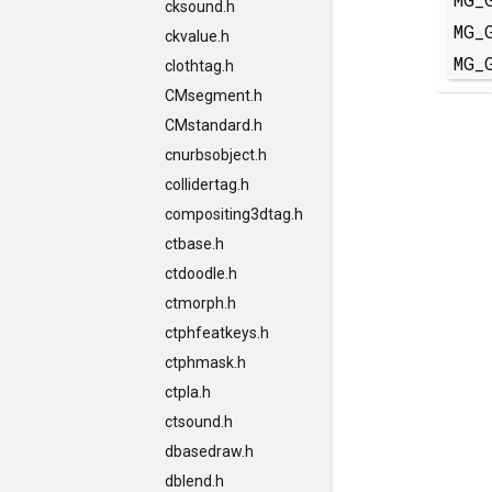
cksound.h
MG_
ckvalue.h
MG_
clothtag.h
CMsegment.h
CMstandard.h
cnurbsobject.h
collidertag.h
compositing3dtag.h
ctbase.h
ctdoodle.h
ctmorph.h
ctphfeatkeys.h
ctphmask.h
ctpla.h
ctsound.h
dbasedraw.h
dblend.h