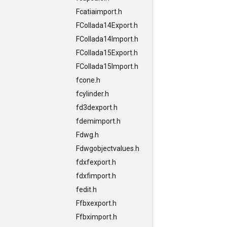
Fcatiaimport.h
FCollada14Export.h
FCollada14Import.h
FCollada15Export.h
FCollada15Import.h
fcone.h
fcylinder.h
fd3dexport.h
fdemimport.h
Fdwg.h
Fdwgobjectvalues.h
fdxfexport.h
fdxfimport.h
fedit.h
Ffbxexport.h
Ffbximport.h