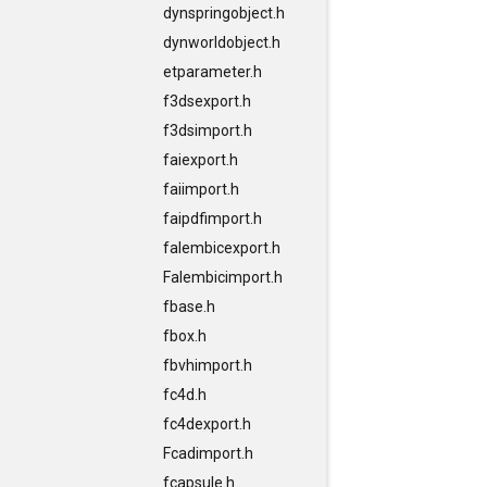
dynspringobject.h
dynworldobject.h
etparameter.h
f3dsexport.h
f3dsimport.h
faiexport.h
faiimport.h
faipdfimport.h
falembicexport.h
Falembicimport.h
fbase.h
fbox.h
fbvhimport.h
fc4d.h
fc4dexport.h
Fcadimport.h
fcapsule.h