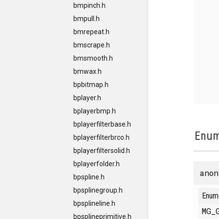
bmpinch.h
bmpull.h
bmrepeat.h
bmscrape.h
bmsmooth.h
bmwax.h
bpbitmap.h
bplayer.h
bplayerbmp.h
bplayerfilterbase.h
Enum
bplayerfilterbrco.h
bplayerfiltersolid.h
bplayerfolder.h
anon
bpspline.h
bpsplinegroup.h
Enum
bpsplineline.h
MG_
bpsplineprimitive.h