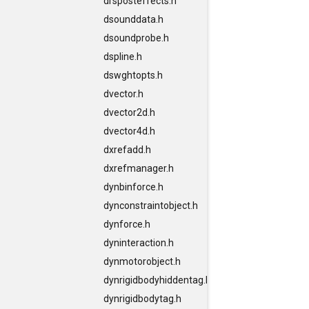
drsposteffects.h
dsounddata.h
dsoundprobe.h
dspline.h
dswghtopts.h
dvector.h
dvector2d.h
dvector4d.h
dxrefadd.h
dxrefmanager.h
dynbinforce.h
dynconstraintobject.h
dynforce.h
dyninteraction.h
dynmotorobject.h
dynrigidbodyhiddentag.h
dynrigidbodytag.h