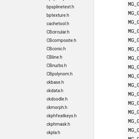
MG_
bpsplinetext.h
MG_
bptexture.h
MG_
cachetool.h
MG_
CBcircular.h
MG_
CBcomposite.h
MG_
CBconic.h
MG_
CBline.h
CBnurbs.h
MG_
CBpolynom.h
MG_
ckbase.h
MG_
ckdata.h
MG_
ckdoodle.h
MG_
ckmorph.h
MG_
ckphfeatkeys.h
MG_
ckphmask.h
MG_
ckpla.h
MG_