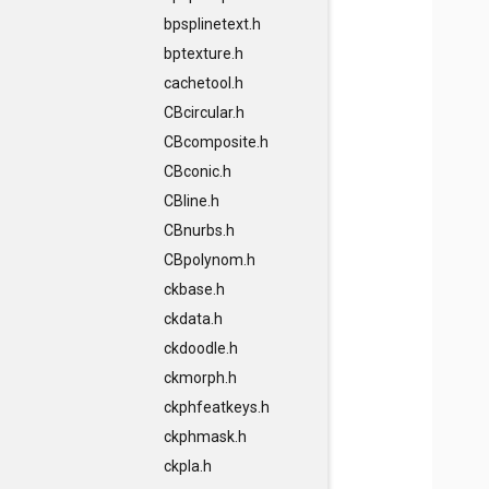
bpsplinetext.h
bptexture.h
cachetool.h
CBcircular.h
CBcomposite.h
CBconic.h
CBline.h
CBnurbs.h
CBpolynom.h
ckbase.h
ckdata.h
ckdoodle.h
ckmorph.h
ckphfeatkeys.h
ckphmask.h
ckpla.h