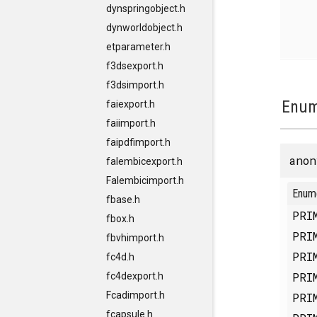
dynspringobject.h
dynworldobject.h
etparameter.h
f3dsexport.h
f3dsimport.h
Enum
faiexport.h
faiimport.h
faipdfimport.h
anon
falembicexport.h
Falembicimport.h
Enum
fbase.h
PRI
fbox.h
PRI
fbvhimport.h
PRI
fc4d.h
PRI
fc4dexport.h
Fcadimport.h
PRI
fcapsule.h