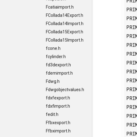
PRI
Fcatiaimport.h
PRI
FCollada14Export.h
PRI
FCollada14Import.h
PRI
FCollada15Export.h
PRI
FCollada15Import.h
PRI
fcone.h
PRI
fcylinder.h
PRI
fd3dexport.h
PRI
fdemimport.h
PRI
Fdwg.h
PRI
Fdwgobjectvalues.h
PRI
fdxfexport.h
PRI
fdxfimport.h
fedit.h
PRI
Ffbxexport.h
PRI
Ffbximport.h
PRI