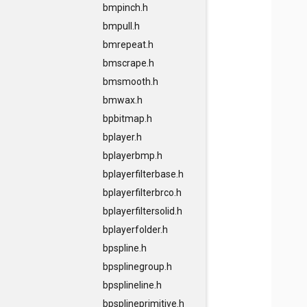
bmpinch.h
bmpull.h
bmrepeat.h
bmscrape.h
bmsmooth.h
bmwax.h
bpbitmap.h
bplayer.h
bplayerbmp.h
bplayerfilterbase.h
bplayerfilterbrco.h
bplayerfiltersolid.h
bplayerfolder.h
bpspline.h
bpsplinegroup.h
bpsplineline.h
bpsplineprimitive.h