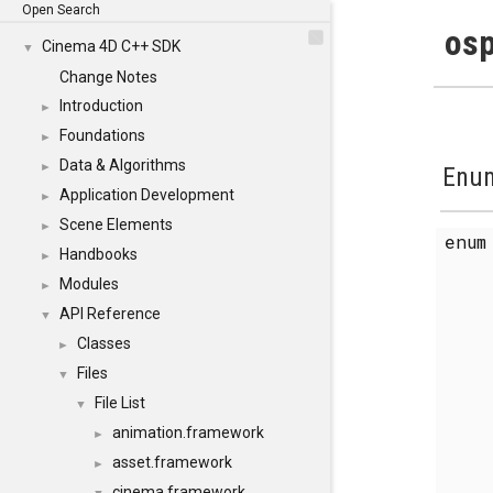
Open Search
osp
Cinema 4D C++ SDK
▼
Change Notes
Introduction
►
Foundations
►
Data & Algorithms
►
Enum
Application Development
►
Scene Elements
►
enu
Handbooks
►
Modules
►
API Reference
▼
Classes
►
Files
▼
File List
▼
animation.framework
►
asset.framework
►
cinema.framework