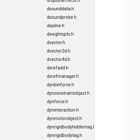
drsposteffects.h
dsounddata.h
dsoundprobe.h
dspline.h
dswghtopts.h
dvector.h
dvector2d.h
dvector4d.h
dxrefadd.h
dxrefmanager.h
dynbinforce.h
dynconstraintobject.h
dynforce.h
dyninteraction.h
dynmotorobject.h
dynrigidbodyhiddentag.h
dynrigidbodytag.h