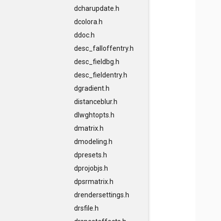
dcharupdate.h
dcolora.h
ddoc.h
desc_falloffentry.h
desc_fieldbg.h
desc_fieldentry.h
dgradient.h
distanceblur.h
dlwghtopts.h
dmatrix.h
dmodeling.h
dpresets.h
dprojobjs.h
dpsrmatrix.h
drendersettings.h
drsfile.h