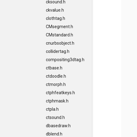
cksound.h
ckvalue.h
clothtag.h
CMsegment.h
CMstandard.h
cnurbsobject.h
collidertag.h
compositing3dtag.h
ctbase.h
ctdoodle.h
ctmorph.h
ctphfeatkeys.h
ctphmask.h
ctpla.h
ctsound.h
dbasedraw.h
dblend.h