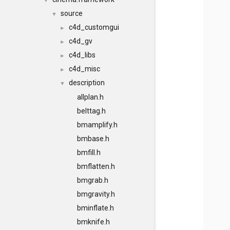
▼
source
▼
c4d_customgui
►
c4d_gv
►
c4d_libs
►
c4d_misc
►
description
▼
allplan.h
belttag.h
bmamplify.h
bmbase.h
bmfill.h
bmflatten.h
bmgrab.h
bmgravity.h
bminflate.h
bmknife.h