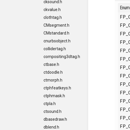
cksound.h
Enum
ckvalue.h
FP_
clothtag.h
FP_
CMsegment.h
FP_
CMstandard.h
cnurbsobject.h
FP_
collidertag.h
FP_
compositing3dtag.h
FP_
ctbase.h
FP_
ctdoodle.h
FP_
ctmorph.h
FP_
ctphfeatkeys.h
FP_
ctphmask.h
FP_
ctpla.h
FP_
ctsound.h
FP_
dbasedraw.h
FP_
dblend.h