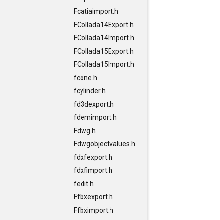
Fcatiaimport.h
FCollada14Export.h
FCollada14Import.h
FCollada15Export.h
FCollada15Import.h
fcone.h
fcylinder.h
fd3dexport.h
fdemimport.h
Fdwg.h
Fdwgobjectvalues.h
fdxfexport.h
fdxfimport.h
fedit.h
Ffbxexport.h
Ffbximport.h