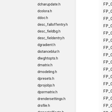
FP_
dcharupdate.h
FP_
dcolora.h
FP_
ddoc.h
desc_falloffentry.h
FP_
desc_fieldbg.h
FP_
desc_fieldentry.h
FP_
dgradient.h
FP_
distanceblur.h
FP_
dlwghtopts.h
FP_
dmatrix.h
FP_
dmodeling.h
FP_
dpresets.h
FP_
dprojobjs.h
FP_
dpsrmatrix.h
FP_
drendersettings.h
FP_
drsfile.h