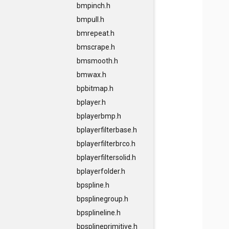
bmpinch.h
bmpull.h
bmrepeat.h
bmscrape.h
bmsmooth.h
bmwax.h
bpbitmap.h
bplayer.h
bplayerbmp.h
bplayerfilterbase.h
bplayerfilterbrco.h
bplayerfiltersolid.h
bplayerfolder.h
bpspline.h
bpsplinegroup.h
bpsplineline.h
bpsplineprimitive.h