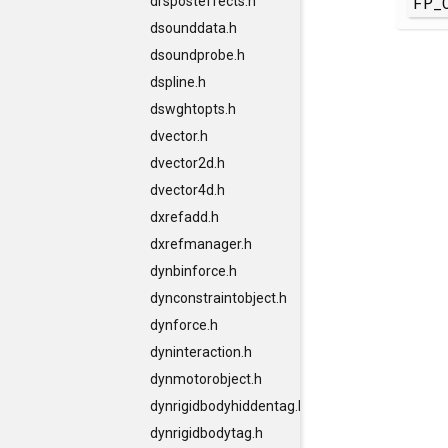
FP_
drsposteffects.h
dsounddata.h
dsoundprobe.h
dspline.h
dswghtopts.h
dvector.h
dvector2d.h
dvector4d.h
dxrefadd.h
dxrefmanager.h
dynbinforce.h
dynconstraintobject.h
dynforce.h
dyninteraction.h
dynmotorobject.h
dynrigidbodyhiddentag.h
dynrigidbodytag.h