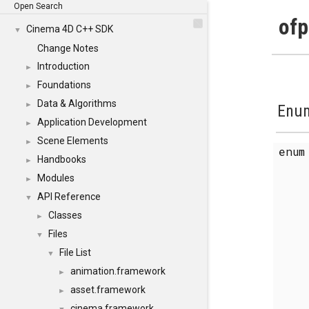
Open Search
ofp
Cinema 4D C++ SDK
▼
Change Notes
Introduction
►
Foundations
►
Data & Algorithms
►
Enum
Application Development
►
Scene Elements
►
enu
Handbooks
►
Modules
►
API Reference
▼
Classes
►
Files
▼
File List
▼
animation.framework
►
asset.framework
►
cinema.framework