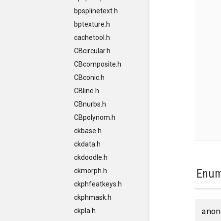
bpsplinetext.h
bptexture.h
cachetool.h
CBcircular.h
CBcomposite.h
CBconic.h
CBline.h
CBnurbs.h
CBpolynom.h
ckbase.h
ckdata.h
ckdoodle.h
ckmorph.h
Enum
ckphfeatkeys.h
ckphmask.h
anon
ckpla.h