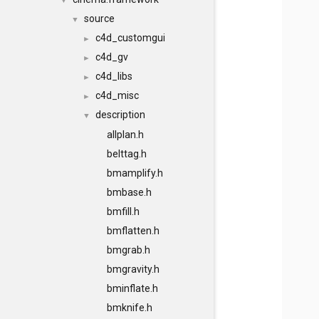
▼
source
▼
c4d_customgui
►
c4d_gv
►
c4d_libs
►
c4d_misc
►
description
▼
allplan.h
belttag.h
bmamplify.h
bmbase.h
bmfill.h
bmflatten.h
bmgrab.h
bmgravity.h
bminflate.h
bmknife.h