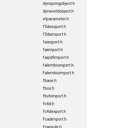
dynspringobject.h
dynworldobject.h
etparameter.h
f3dsexport.h
f3dsimport.h
faiexport.h
faiimport.h
faipdfimport.h
falembicexport.h
Falembicimport.h
fbase.h
fbox.h
fbvhimport.h
fc4d.h
fc4dexport.h
Fcadimport.h
fcapsule.h