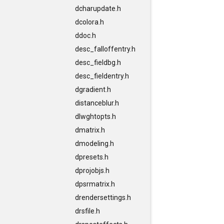
dcharupdate.h
dcolora.h
ddoc.h
desc_falloffentry.h
desc_fieldbg.h
desc_fieldentry.h
dgradient.h
distanceblur.h
dlwghtopts.h
dmatrix.h
dmodeling.h
dpresets.h
dprojobjs.h
dpsrmatrix.h
drendersettings.h
drsfile.h