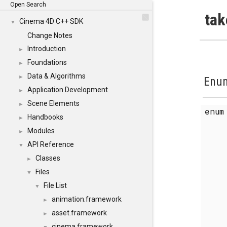
Open Search
tak
Cinema 4D C++ SDK
▼
Change Notes
Introduction
►
Foundations
►
Data & Algorithms
►
Enum
Application Development
►
Scene Elements
►
enu
Handbooks
►
Modules
►
API Reference
▼
Classes
►
Files
▼
File List
▼
animation.framework
►
asset.framework
►
cinema.framework