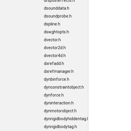
drsposteffects.h
dsounddata.h
dsoundprobe.h
dspline.h
dswghtopts.h
dvector.h
dvector2d.h
dvector4d.h
dxrefadd.h
dxrefmanager.h
dynbinforce.h
dynconstraintobject.h
dynforce.h
dyninteraction.h
dynmotorobject.h
dynrigidbodyhiddentag.h
dynrigidbodytag.h