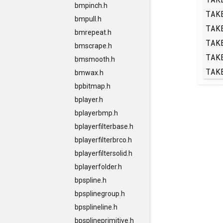
bmpinch.h
TAK
bmpull.h
TAK
bmrepeat.h
TAK
bmscrape.h
TAK
bmsmooth.h
TAK
bmwax.h
bpbitmap.h
bplayer.h
bplayerbmp.h
bplayerfilterbase.h
bplayerfilterbrco.h
bplayerfiltersolid.h
bplayerfolder.h
bpspline.h
bpsplinegroup.h
bpsplineline.h
bpsplineprimitive.h