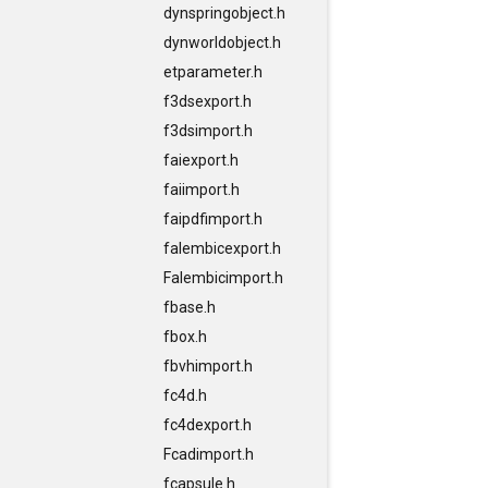
dynspringobject.h
dynworldobject.h
etparameter.h
f3dsexport.h
f3dsimport.h
faiexport.h
faiimport.h
faipdfimport.h
falembicexport.h
Falembicimport.h
fbase.h
fbox.h
fbvhimport.h
fc4d.h
fc4dexport.h
Fcadimport.h
fcapsule.h