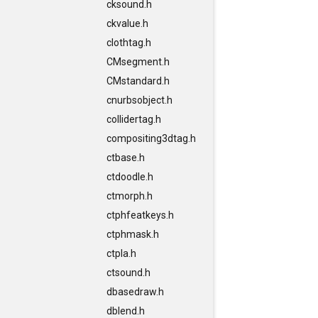
cksound.h
ckvalue.h
clothtag.h
CMsegment.h
CMstandard.h
cnurbsobject.h
collidertag.h
compositing3dtag.h
ctbase.h
ctdoodle.h
ctmorph.h
ctphfeatkeys.h
ctphmask.h
ctpla.h
ctsound.h
dbasedraw.h
dblend.h