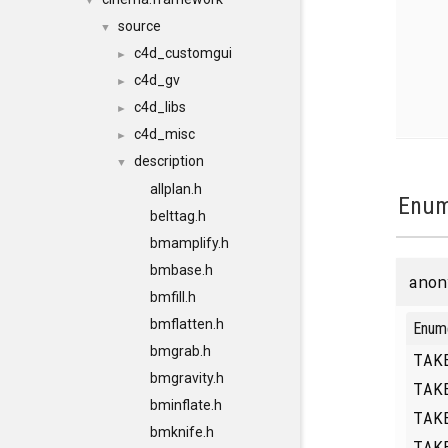
▼
source
▼
c4d_customgui
►
c4d_gv
►
c4d_libs
►
c4d_misc
►
description
▼
allplan.h
Enum
belttag.h
bmamplify.h
bmbase.h
anon
bmfill.h
bmflatten.h
Enum
bmgrab.h
TAK
bmgravity.h
TAK
bminflate.h
TAK
bmknife.h
TAK