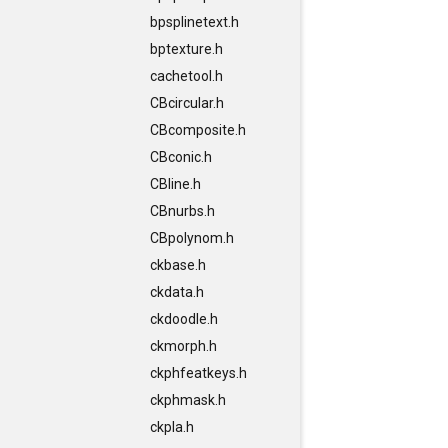
bpsplinetext.h
bptexture.h
cachetool.h
CBcircular.h
CBcomposite.h
CBconic.h
CBline.h
CBnurbs.h
CBpolynom.h
ckbase.h
ckdata.h
ckdoodle.h
ckmorph.h
ckphfeatkeys.h
ckphmask.h
ckpla.h