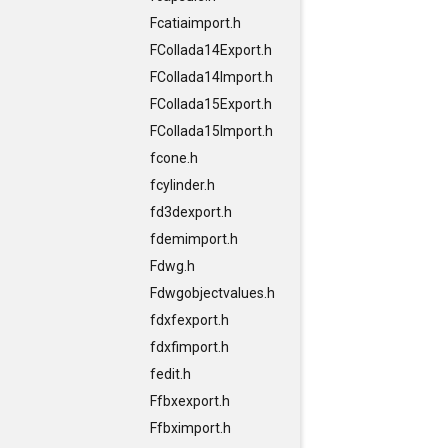
Fcatiaimport.h
FCollada14Export.h
FCollada14Import.h
FCollada15Export.h
FCollada15Import.h
fcone.h
fcylinder.h
fd3dexport.h
fdemimport.h
Fdwg.h
Fdwgobjectvalues.h
fdxfexport.h
fdxfimport.h
fedit.h
Ffbxexport.h
Ffbximport.h