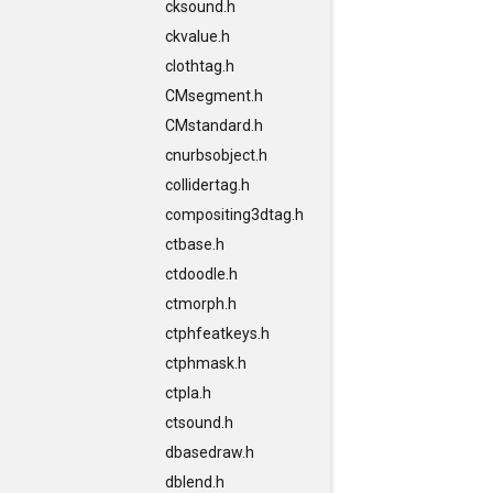
cksound.h
ckvalue.h
clothtag.h
CMsegment.h
CMstandard.h
cnurbsobject.h
collidertag.h
compositing3dtag.h
ctbase.h
ctdoodle.h
ctmorph.h
ctphfeatkeys.h
ctphmask.h
ctpla.h
ctsound.h
dbasedraw.h
dblend.h