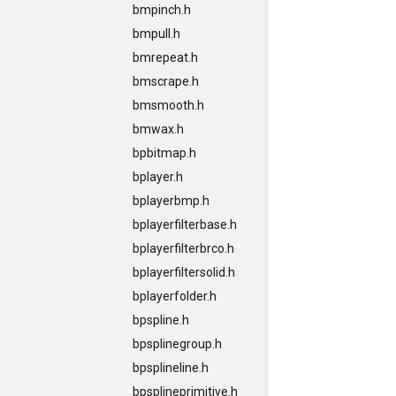
bmpinch.h
bmpull.h
bmrepeat.h
bmscrape.h
bmsmooth.h
bmwax.h
bpbitmap.h
bplayer.h
bplayerbmp.h
bplayerfilterbase.h
bplayerfilterbrco.h
bplayerfiltersolid.h
bplayerfolder.h
bpspline.h
bpsplinegroup.h
bpsplineline.h
bpsplineprimitive.h