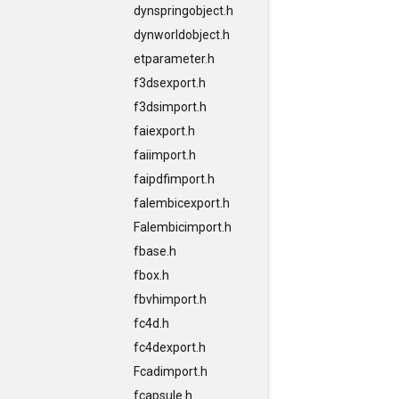
dynspringobject.h
dynworldobject.h
etparameter.h
f3dsexport.h
f3dsimport.h
faiexport.h
faiimport.h
faipdfimport.h
falembicexport.h
Falembicimport.h
fbase.h
fbox.h
fbvhimport.h
fc4d.h
fc4dexport.h
Fcadimport.h
fcapsule.h