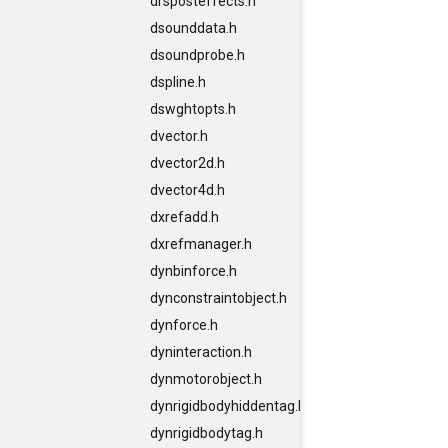
drsposteffects.h
dsounddata.h
dsoundprobe.h
dspline.h
dswghtopts.h
dvector.h
dvector2d.h
dvector4d.h
dxrefadd.h
dxrefmanager.h
dynbinforce.h
dynconstraintobject.h
dynforce.h
dyninteraction.h
dynmotorobject.h
dynrigidbodyhiddentag.h
dynrigidbodytag.h