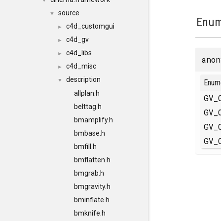
▼
source
▼
Enum
c4d_customgui
►
c4d_gv
►
c4d_libs
►
anon
c4d_misc
►
description
▼
Enum
allplan.h
GV_
belttag.h
GV_
bmamplify.h
GV_
bmbase.h
GV_
bmfill.h
bmflatten.h
bmgrab.h
bmgravity.h
bminflate.h
bmknife.h