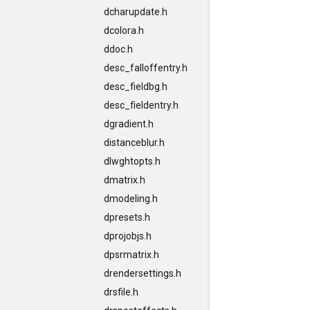
dcharupdate.h
dcolora.h
ddoc.h
desc_falloffentry.h
desc_fieldbg.h
desc_fieldentry.h
dgradient.h
distanceblur.h
dlwghtopts.h
dmatrix.h
dmodeling.h
dpresets.h
dprojobjs.h
dpsrmatrix.h
drendersettings.h
drsfile.h