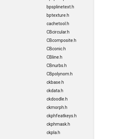
bpsplinetext.h
bptexture.h
cachetool.h
CBcircular.h
CBcomposite.h
CBconic.h
CBline.h
CBnurbs.h
CBpolynom.h
ckbase.h
ckdata.h
ckdoodle.h
ckmorph.h
ckphfeatkeys.h
ckphmask.h
ckpla.h