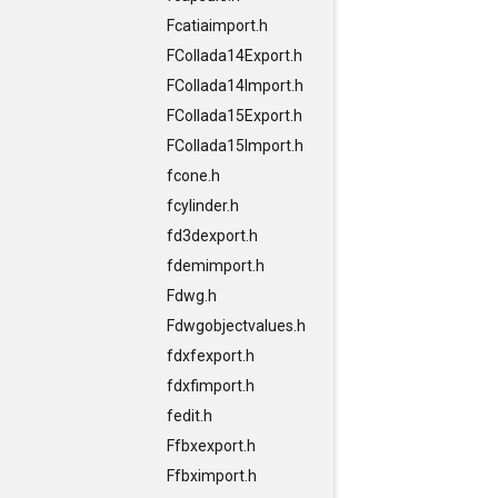
Fcatiaimport.h
FCollada14Export.h
FCollada14Import.h
FCollada15Export.h
FCollada15Import.h
fcone.h
fcylinder.h
fd3dexport.h
fdemimport.h
Fdwg.h
Fdwgobjectvalues.h
fdxfexport.h
fdxfimport.h
fedit.h
Ffbxexport.h
Ffbximport.h