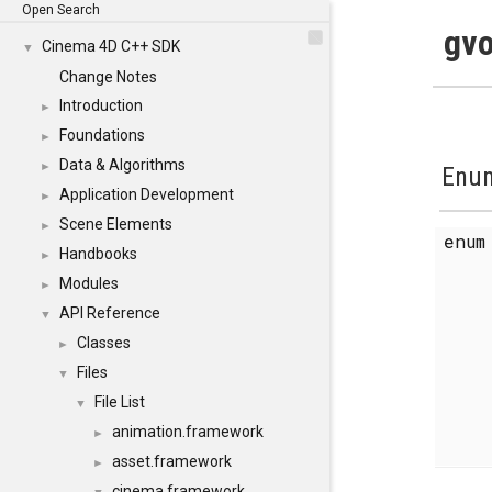
Open Search
gvo
Cinema 4D C++ SDK
▼
Change Notes
Introduction
►
Foundations
►
Data & Algorithms
►
Enum
Application Development
►
Scene Elements
►
enu
Handbooks
►
Modules
►
API Reference
▼
Classes
►
Files
▼
File List
▼
animation.framework
►
asset.framework
►
cinema.framework