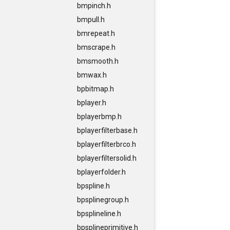
bmpinch.h
bmpull.h
bmrepeat.h
bmscrape.h
bmsmooth.h
bmwax.h
bpbitmap.h
bplayer.h
bplayerbmp.h
bplayerfilterbase.h
bplayerfilterbrco.h
bplayerfiltersolid.h
bplayerfolder.h
bpspline.h
bpsplinegroup.h
bpsplineline.h
bpsplineprimitive.h