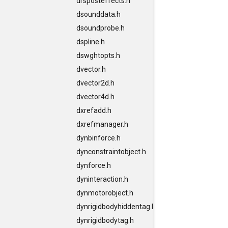
drsposteffects.h
dsounddata.h
dsoundprobe.h
dspline.h
dswghtopts.h
dvector.h
dvector2d.h
dvector4d.h
dxrefadd.h
dxrefmanager.h
dynbinforce.h
dynconstraintobject.h
dynforce.h
dyninteraction.h
dynmotorobject.h
dynrigidbodyhiddentag.h
dynrigidbodytag.h