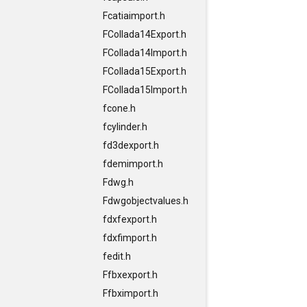
Fcatiaimport.h
FCollada14Export.h
FCollada14Import.h
FCollada15Export.h
FCollada15Import.h
fcone.h
fcylinder.h
fd3dexport.h
fdemimport.h
Fdwg.h
Fdwgobjectvalues.h
fdxfexport.h
fdxfimport.h
fedit.h
Ffbxexport.h
Ffbximport.h