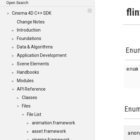
Open Search
fli
Cinema 4D C++ SDK
▼
Change Notes
Introduction
►
Foundations
►
Data & Algorithms
►
Enum
Application Development
►
Scene Elements
►
enu
Handbooks
►
Modules
►
API Reference
▼
Classes
►
Files
▼
Enum
File List
▼
animation.framework
►
asset.framework
anon
►
cinema.framework