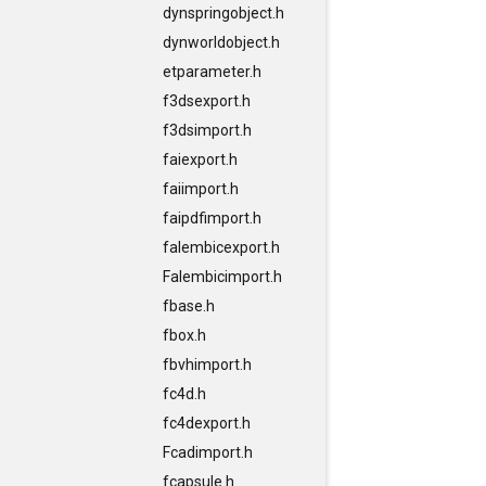
dynspringobject.h
dynworldobject.h
etparameter.h
f3dsexport.h
f3dsimport.h
faiexport.h
faiimport.h
faipdfimport.h
falembicexport.h
Falembicimport.h
fbase.h
fbox.h
fbvhimport.h
fc4d.h
fc4dexport.h
Fcadimport.h
fcapsule.h