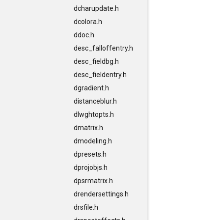
dcharupdate.h
dcolora.h
ddoc.h
desc_falloffentry.h
desc_fieldbg.h
desc_fieldentry.h
dgradient.h
distanceblur.h
dlwghtopts.h
dmatrix.h
dmodeling.h
dpresets.h
dprojobjs.h
dpsrmatrix.h
drendersettings.h
drsfile.h