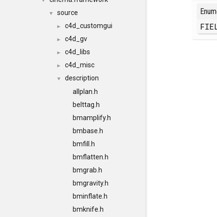
▼
Enum
source
▼
FIE
c4d_customgui
►
c4d_gv
►
c4d_libs
►
c4d_misc
►
description
▼
allplan.h
belttag.h
bmamplify.h
bmbase.h
bmfill.h
bmflatten.h
bmgrab.h
bmgravity.h
bminflate.h
bmknife.h