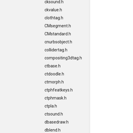
cksound.h
ckvalue.h
clothtag.h
CMsegment.h
CMstandard.h
cnurbsobject.h
collidertag.h
compositing3dtag.h
ctbase.h
ctdoodle.h
ctmorph.h
ctphfeatkeys.h
ctphmask.h
ctpla.h
ctsound.h
dbasedraw.h
dblend.h