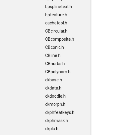
bpsplinetext.h
bptexture.h
cachetool.h
CBcircular.h
CBcomposite.h
CBconic.h
CBline.h
CBnurbs.h
CBpolynom.h
ckbase.h
ckdata.h
ckdoodle.h
ckmorph.h
ckphfeatkeys.h
ckphmask.h
ckpla.h