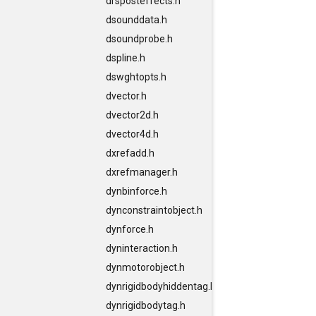
drsposteffects.h
dsounddata.h
dsoundprobe.h
dspline.h
dswghtopts.h
dvector.h
dvector2d.h
dvector4d.h
dxrefadd.h
dxrefmanager.h
dynbinforce.h
dynconstraintobject.h
dynforce.h
dyninteraction.h
dynmotorobject.h
dynrigidbodyhiddentag.h
dynrigidbodytag.h