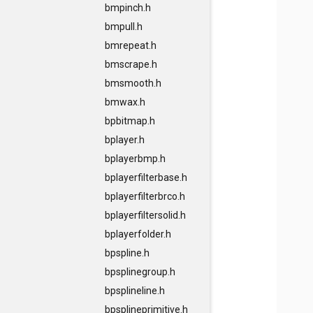
bmpinch.h
bmpull.h
bmrepeat.h
bmscrape.h
bmsmooth.h
bmwax.h
bpbitmap.h
bplayer.h
bplayerbmp.h
bplayerfilterbase.h
bplayerfilterbrco.h
bplayerfiltersolid.h
bplayerfolder.h
bpspline.h
bpsplinegroup.h
bpsplineline.h
bpsplineprimitive.h