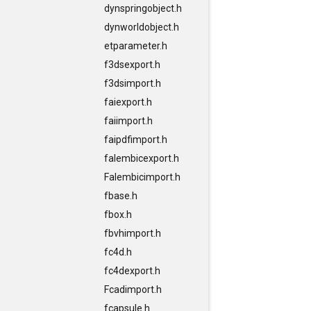
dynspringobject.h
dynworldobject.h
etparameter.h
f3dsexport.h
f3dsimport.h
faiexport.h
faiimport.h
faipdfimport.h
falembicexport.h
Falembicimport.h
fbase.h
fbox.h
fbvhimport.h
fc4d.h
fc4dexport.h
Fcadimport.h
fcapsule.h