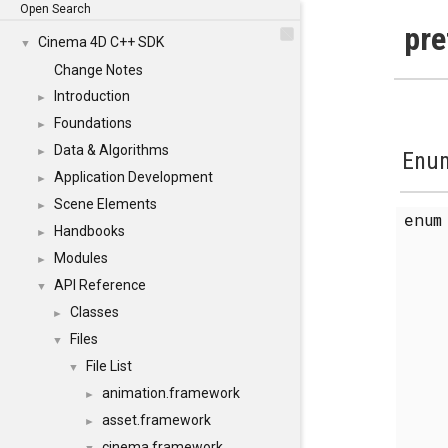
Open Search
pre
Cinema 4D C++ SDK
▼
Change Notes
Introduction
►
Foundations
►
Data & Algorithms
►
Enum
Application Development
►
Scene Elements
►
enu
Handbooks
►
Modules
►
API Reference
▼
Classes
►
Files
▼
File List
▼
animation.framework
►
asset.framework
►
cinema.framework