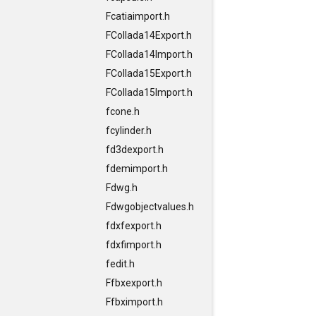
Fcatiaimport.h
FCollada14Export.h
FCollada14Import.h
FCollada15Export.h
FCollada15Import.h
fcone.h
fcylinder.h
fd3dexport.h
fdemimport.h
Fdwg.h
Fdwgobjectvalues.h
fdxfexport.h
fdxfimport.h
fedit.h
Ffbxexport.h
Ffbximport.h