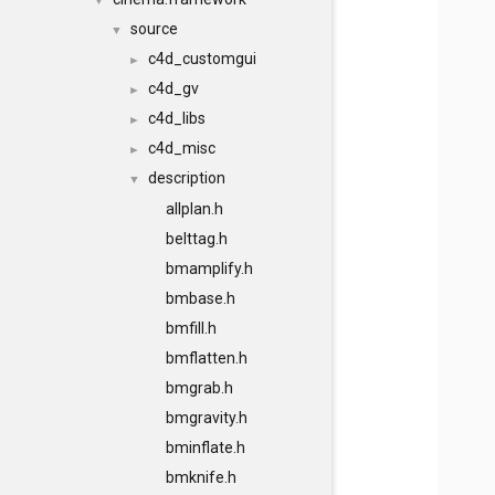
▼
source
▼
c4d_customgui
►
c4d_gv
►
c4d_libs
►
c4d_misc
►
description
▼
allplan.h
belttag.h
bmamplify.h
bmbase.h
bmfill.h
bmflatten.h
bmgrab.h
bmgravity.h
bminflate.h
bmknife.h