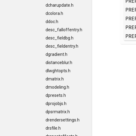
PRE
dcharupdate.h
PRE
dcolora.h
PRE
ddoc.h
PRE
desc_falloffentry.h
PRE
desc_fieldbg.h
desc_fieldentry.h
dgradient.h
distanceblur.h
dlwghtopts.h
dmatrix.h
dmodeling.h
dpresets.h
dprojobjs.h
dpsrmatrix.h
drendersettings.h
drsfile.h