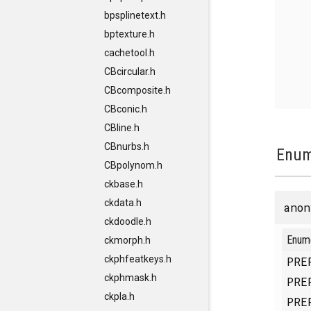
bpsplinetext.h
bptexture.h
cachetool.h
CBcircular.h
CBcomposite.h
CBconic.h
CBline.h
CBnurbs.h
Enum
CBpolynom.h
ckbase.h
ckdata.h
anon
ckdoodle.h
Enum
ckmorph.h
ckphfeatkeys.h
PRE
ckphmask.h
PRE
ckpla.h
PRE