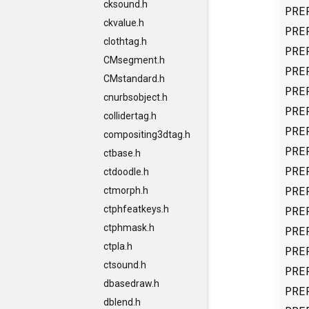
cksound.h
PRE
ckvalue.h
PRE
clothtag.h
PRE
CMsegment.h
PRE
CMstandard.h
PRE
cnurbsobject.h
PRE
collidertag.h
PRE
compositing3dtag.h
PRE
ctbase.h
PRE
ctdoodle.h
PRE
ctmorph.h
PRE
ctphfeatkeys.h
ctphmask.h
PRE
ctpla.h
PRE
ctsound.h
PRE
dbasedraw.h
PRE
dblend.h