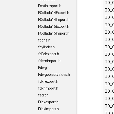
ID_
Fcatiaimport.h
ID_
FCollada14Export.h
ID_
FCollada14Import.h
ID_
FCollada15Export.h
ID_
FCollada15Import.h
ID_
fcone.h
ID_
fcylinder.h
ID_
fd3dexport.h
ID_
fdemimport.h
Fdwg.h
ID_
Fdwgobjectvalues.h
ID_
fdxfexport.h
ID_
fdxfimport.h
ID_
fedit.h
ID_
Ffbxexport.h
ID_
Ffbximport.h
ID_