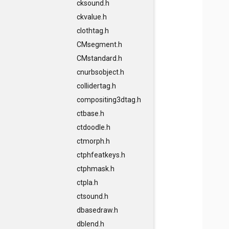
cksound.h
ckvalue.h
clothtag.h
CMsegment.h
CMstandard.h
cnurbsobject.h
collidertag.h
compositing3dtag.h
ctbase.h
ctdoodle.h
ctmorph.h
ctphfeatkeys.h
ctphmask.h
ctpla.h
ctsound.h
dbasedraw.h
dblend.h