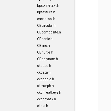
bpsplinetext.h
bptexture.h
cachetool.h
CBcircular.h
CBcomposite.h
CBconic.h
CBline.h
CBnurbs.h
CBpolynom.h
ckbase.h
ckdata.h
ckdoodle.h
ckmorph.h
ckphfeatkeys.h
ckphmask.h
ckpla.h