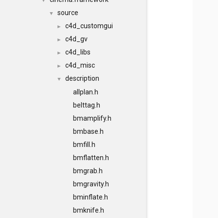
▼
source
▼
c4d_customgui
►
c4d_gv
►
c4d_libs
►
c4d_misc
►
description
▼
allplan.h
belttag.h
bmamplify.h
bmbase.h
bmfill.h
bmflatten.h
bmgrab.h
bmgravity.h
bminflate.h
bmknife.h