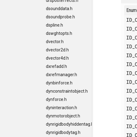
drsposteffects.h
dsounddata.h
Enum
dsoundprobe.h
ID_
dspline.h
ID_
dswghtopts.h
ID_
dvector.h
ID_
dvector2d.h
ID_
dvector4d.h
ID_
dxrefadd.h
ID_
dxrefmanager.h
ID_
dynbinforce.h
ID_
dynconstraintobject.h
ID_
dynforce.h
ID_
dyninteraction.h
dynmotorobject.h
ID_
dynrigidbodyhiddentag.h
ID_
dynrigidbodytag.h
ID_