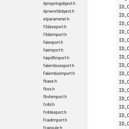
dynspringobject.h
ID_
dynworldobject.h
ID_
etparameter.h
ID_
f3dsexport.h
ID_
f3dsimport.h
ID_
faiexport.h
ID_
faiimport.h
ID_
faipdfimport.h
ID_
falembicexport.h
ID_
Falembicimport.h
ID_
fbase.h
fbox.h
ID_
fbvhimport.h
ID_
fc4d.h
ID_
fc4dexport.h
ID_
Fcadimport.h
ID_
fcapsule.h