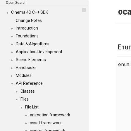
Open Search
oca
Cinema 4D C++ SDK
▼
Change Notes
Introduction
►
Foundations
►
Data & Algorithms
►
Enum
Application Development
►
Scene Elements
►
enu
Handbooks
►
Modules
►
API Reference
▼
Classes
►
Files
▼
File List
▼
animation.framework
►
asset.framework
►
cinema.framework