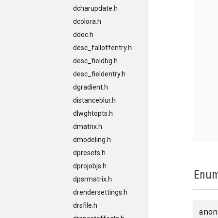
dcharupdate.h
dcolora.h
ddoc.h
desc_falloffentry.h
desc_fieldbg.h
desc_fieldentry.h
dgradient.h
distanceblur.h
dlwghtopts.h
dmatrix.h
dmodeling.h
dpresets.h
dprojobjs.h
Enum
dpsrmatrix.h
drendersettings.h
drsfile.h
anon