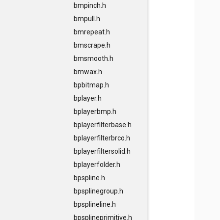
bmpinch.h
bmpull.h
bmrepeat.h
bmscrape.h
bmsmooth.h
bmwax.h
bpbitmap.h
bplayer.h
bplayerbmp.h
bplayerfilterbase.h
bplayerfilterbrco.h
bplayerfiltersolid.h
bplayerfolder.h
bpspline.h
bpsplinegroup.h
bpsplineline.h
bpsplineprimitive.h