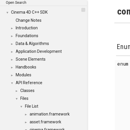
Open Search
com
Cinema 4D C++ SDK
▼
Change Notes
Introduction
►
Foundations
►
Data & Algorithms
►
Enum
Application Development
►
Scene Elements
►
enu
Handbooks
►
Modules
►
API Reference
▼
Classes
►
Files
▼
File List
▼
animation.framework
►
asset.framework
►
cinema.framework