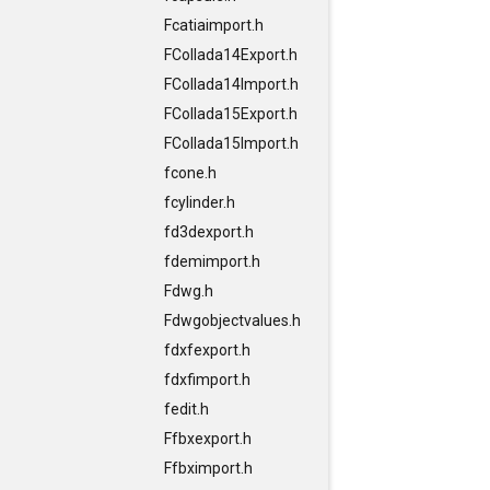
Fcatiaimport.h
FCollada14Export.h
FCollada14Import.h
FCollada15Export.h
FCollada15Import.h
fcone.h
fcylinder.h
fd3dexport.h
fdemimport.h
Fdwg.h
Fdwgobjectvalues.h
fdxfexport.h
fdxfimport.h
fedit.h
Ffbxexport.h
Ffbximport.h