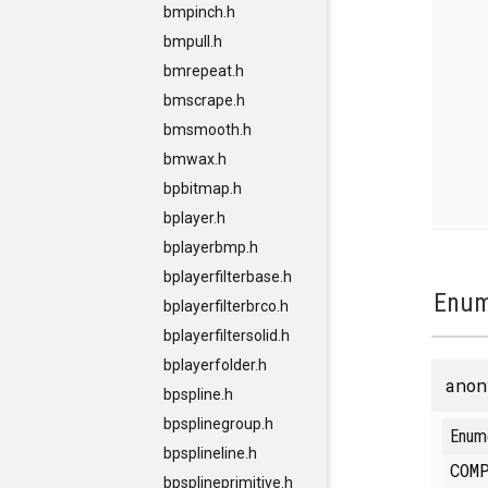
bmpinch.h
bmpull.h
bmrepeat.h
bmscrape.h
bmsmooth.h
bmwax.h
bpbitmap.h
bplayer.h
bplayerbmp.h
bplayerfilterbase.h
Enum
bplayerfilterbrco.h
bplayerfiltersolid.h
bplayerfolder.h
anon
bpspline.h
bpsplinegroup.h
Enum
bpsplineline.h
COM
bpsplineprimitive.h