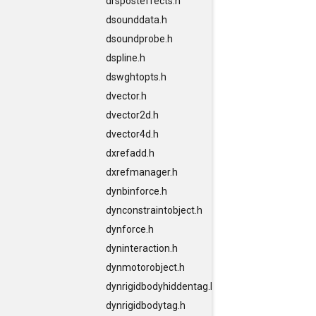
drsposteffects.h
dsounddata.h
dsoundprobe.h
dspline.h
dswghtopts.h
dvector.h
dvector2d.h
dvector4d.h
dxrefadd.h
dxrefmanager.h
dynbinforce.h
dynconstraintobject.h
dynforce.h
dyninteraction.h
dynmotorobject.h
dynrigidbodyhiddentag.h
dynrigidbodytag.h