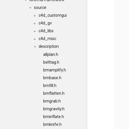
▼
source
▼
c4d_customgui
►
c4d_gv
►
c4d_libs
►
c4d_misc
►
description
▼
allplan.h
belttag.h
bmamplify.h
bmbase.h
bmfill.h
bmflatten.h
bmgrab.h
bmgravity.h
bminflate.h
bmknife.h