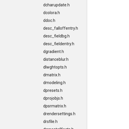
dcharupdate.h
dcolora.h
ddoc.h
desc_falloffentry.h
desc_fieldbg.h
desc_fieldentry.h
dgradient.h
distanceblur.h
dlwghtopts.h
dmatrix.h
dmodeling.h
dpresets.h
dprojobjs.h
dpsrmatrix.h
drendersettings.h
drsfile.h