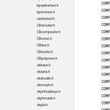
COM
bpsplinetext.h
COM
bptexture.h
COM
cachetool.h
COM
CBcircular.h
COM
CBcomposite.h
COM
CBconic.h
COM
CBline.h
CBnurbs.h
COM
CBpolynom.h
COM
ckbase.h
COM
ckdata.h
COM
ckdoodle.h
COM
ckmorph.h
COM
ckphfeatkeys.h
COM
ckphmask.h
COM
ckpla.h
COM