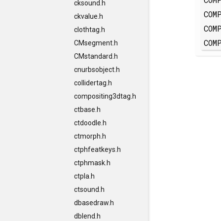
cksound.h
COM
ckvalue.h
COM
clothtag.h
COM
CMsegment.h
CMstandard.h
cnurbsobject.h
collidertag.h
compositing3dtag.h
ctbase.h
ctdoodle.h
ctmorph.h
ctphfeatkeys.h
ctphmask.h
ctpla.h
ctsound.h
dbasedraw.h
dblend.h