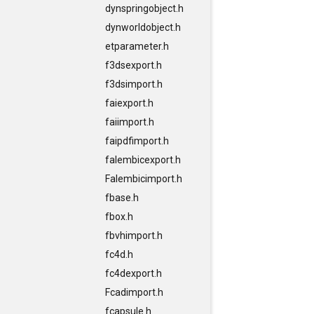
dynspringobject.h
dynworldobject.h
etparameter.h
f3dsexport.h
f3dsimport.h
faiexport.h
faiimport.h
faipdfimport.h
falembicexport.h
Falembicimport.h
fbase.h
fbox.h
fbvhimport.h
fc4d.h
fc4dexport.h
Fcadimport.h
fcapsule.h