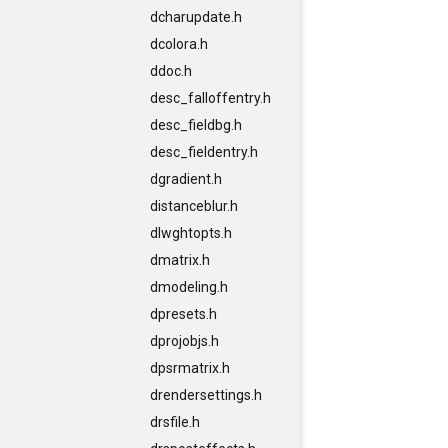
dcharupdate.h
dcolora.h
ddoc.h
desc_falloffentry.h
desc_fieldbg.h
desc_fieldentry.h
dgradient.h
distanceblur.h
dlwghtopts.h
dmatrix.h
dmodeling.h
dpresets.h
dprojobjs.h
dpsrmatrix.h
drendersettings.h
drsfile.h