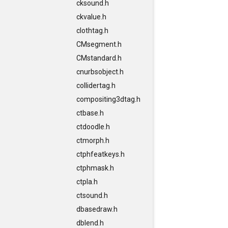
cksound.h
ckvalue.h
clothtag.h
CMsegment.h
CMstandard.h
cnurbsobject.h
collidertag.h
compositing3dtag.h
ctbase.h
ctdoodle.h
ctmorph.h
ctphfeatkeys.h
ctphmask.h
ctpla.h
ctsound.h
dbasedraw.h
dblend.h