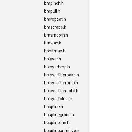
bmpinch.h
bmpull.h
bmrepeat.h
bmscrape.h
bmsmooth.h
bmwax.h
bpbitmap.h
bplayer.h
bplayerbmp.h
bplayerfilterbase.h
bplayerfilterbrco.h
bplayerfiltersolid.h
bplayerfolder.h
bpspline.h
bpsplinegroup.h
bpsplineline.h
bpsplineprimitive.h