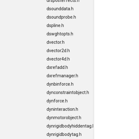
drsposteffects.h
dsounddata.h
dsoundprobe.h
dspline.h
dswghtopts.h
dvector.h
dvector2d.h
dvector4d.h
dxrefadd.h
dxrefmanager.h
dynbinforce.h
dynconstraintobject.h
dynforce.h
dyninteraction.h
dynmotorobject.h
dynrigidbodyhiddentag.h
dynrigidbodytag.h