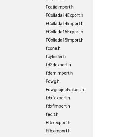
Fcatiaimport.h
FCollada14Export.h
FCollada14Import.h
FCollada15Export.h
FCollada15Import.h
fcone.h
fcylinder.h
fd3dexport.h
fdemimport.h
Fdwg.h
Fdwgobjectvalues.h
fdxfexport.h
fdxfimport.h
fedit.h
Ffbxexport.h
Ffbximport.h