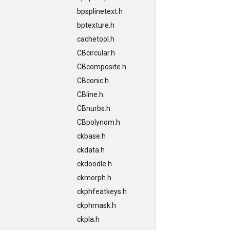
bpsplinetext.h
bptexture.h
cachetool.h
CBcircular.h
CBcomposite.h
CBconic.h
CBline.h
CBnurbs.h
CBpolynom.h
ckbase.h
ckdata.h
ckdoodle.h
ckmorph.h
ckphfeatkeys.h
ckphmask.h
ckpla.h