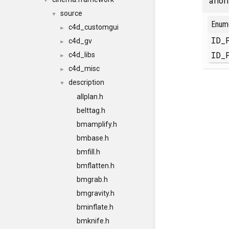
anon
▼
source
▼
Enum
c4d_customgui
►
ID_
c4d_gv
►
ID_
c4d_libs
►
c4d_misc
►
description
▼
allplan.h
belttag.h
bmamplify.h
bmbase.h
bmfill.h
bmflatten.h
bmgrab.h
bmgravity.h
bminflate.h
bmknife.h