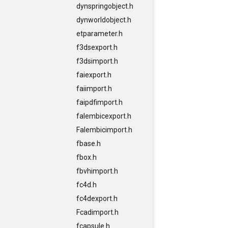
dynspringobject.h
dynworldobject.h
etparameter.h
f3dsexport.h
f3dsimport.h
faiexport.h
faiimport.h
faipdfimport.h
falembicexport.h
Falembicimport.h
fbase.h
fbox.h
fbvhimport.h
fc4d.h
fc4dexport.h
Fcadimport.h
fcapsule.h