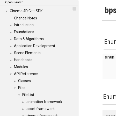
Open Search
bps
Cinema 4D C++ SDK
▼
Change Notes
Introduction
►
Foundations
►
Data & Algorithms
►
Enum
Application Development
►
Scene Elements
►
enu
Handbooks
►
Modules
►
API Reference
▼
Classes
►
Files
▼
File List
Enum
▼
animation.framework
►
asset.framework
►
cinema.framework