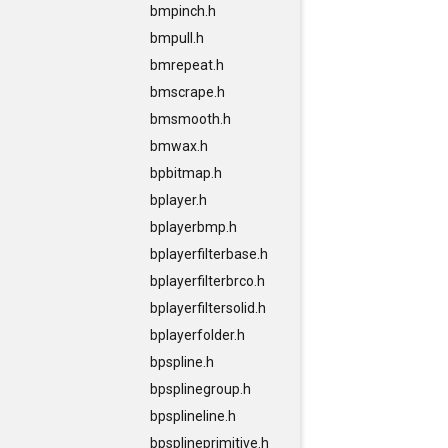
bmpinch.h
bmpull.h
bmrepeat.h
bmscrape.h
bmsmooth.h
bmwax.h
bpbitmap.h
bplayer.h
bplayerbmp.h
bplayerfilterbase.h
bplayerfilterbrco.h
bplayerfiltersolid.h
bplayerfolder.h
bpspline.h
bpsplinegroup.h
bpsplineline.h
bpsplineprimitive.h