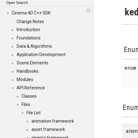
Open Search
ked
Cinema 4D C++ SDK
▼
Change Notes
Introduction
►
Foundations
►
Data & Algorithms
►
Enum
Application Development
►
Scene Elements
►
enu
Handbooks
►
Modules
►
API Reference
▼
Classes
►
Files
▼
Enum
File List
▼
animation.framework
►
asset.framework
anon
►
cinema.framework