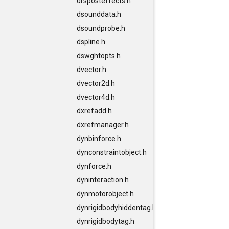
drsposteffects.h
dsounddata.h
dsoundprobe.h
dspline.h
dswghtopts.h
dvector.h
dvector2d.h
dvector4d.h
dxrefadd.h
dxrefmanager.h
dynbinforce.h
dynconstraintobject.h
dynforce.h
dyninteraction.h
dynmotorobject.h
dynrigidbodyhiddentag.h
dynrigidbodytag.h