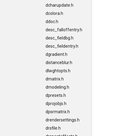
dcharupdate.h
dcolora.h
ddoc.h
desc_falloffentry.h
desc_fieldbg.h
desc_fieldentry.h
dgradient.h
distanceblur.h
dlwghtopts.h
dmatrix.h
dmodeling.h
dpresets.h
dprojobjs.h
dpsrmatrix.h
drendersettings.h
drsfile.h