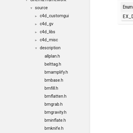
▼
Enum
source
▼
EX_
c4d_customgui
►
c4d_gv
►
c4d_libs
►
c4d_misc
►
description
▼
allplan.h
belttag.h
bmamplify.h
bmbase.h
bmfill.h
bmflatten.h
bmgrab.h
bmgravity.h
bminflate.h
bmknife.h