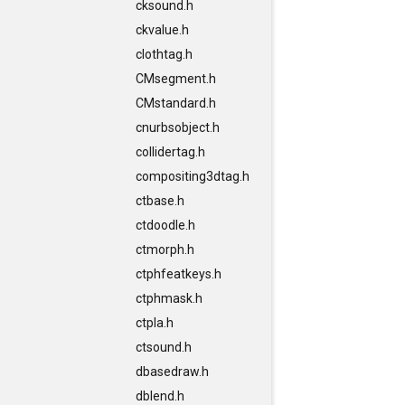
cksound.h
ckvalue.h
clothtag.h
CMsegment.h
CMstandard.h
cnurbsobject.h
collidertag.h
compositing3dtag.h
ctbase.h
ctdoodle.h
ctmorph.h
ctphfeatkeys.h
ctphmask.h
ctpla.h
ctsound.h
dbasedraw.h
dblend.h