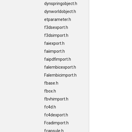
dynspringobject.h
dynworldobject.h
etparameter.h
f3dsexport.h
f3dsimport.h
faiexport.h
faiimport.h
faipdfimport.h
falembicexport.h
Falembicimport.h
fbase.h
fbox.h
fbvhimport.h
fc4d.h
fc4dexport.h
Fcadimport.h
fcapsule.h