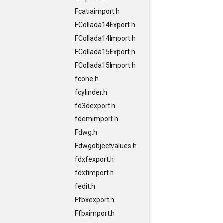
Fcatiaimport.h
FCollada14Export.h
FCollada14Import.h
FCollada15Export.h
FCollada15Import.h
fcone.h
fcylinder.h
fd3dexport.h
fdemimport.h
Fdwg.h
Fdwgobjectvalues.h
fdxfexport.h
fdxfimport.h
fedit.h
Ffbxexport.h
Ffbximport.h