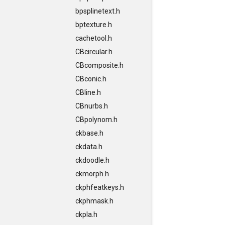
bpsplinetext.h
bptexture.h
cachetool.h
CBcircular.h
CBcomposite.h
CBconic.h
CBline.h
CBnurbs.h
CBpolynom.h
ckbase.h
ckdata.h
ckdoodle.h
ckmorph.h
ckphfeatkeys.h
ckphmask.h
ckpla.h