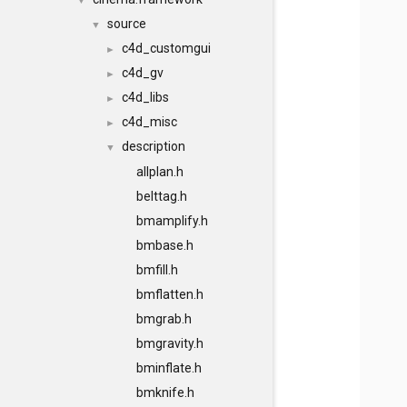
▼
source
▼
c4d_customgui
►
c4d_gv
►
c4d_libs
►
c4d_misc
►
description
▼
allplan.h
belttag.h
bmamplify.h
bmbase.h
bmfill.h
bmflatten.h
bmgrab.h
bmgravity.h
bminflate.h
bmknife.h