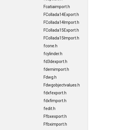
Fcatiaimport.h
FCollada14Export.h
FCollada14Import.h
FCollada15Export.h
FCollada15Import.h
fcone.h
fcylinder.h
fd3dexport.h
fdemimport.h
Fdwg.h
Fdwgobjectvalues.h
fdxfexport.h
fdxfimport.h
fedit.h
Ffbxexport.h
Ffbximport.h