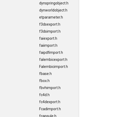
dynspringobject.h
dynworldobject.h
etparameter.h
f3dsexport.h
f3dsimport.h
faiexport.h
faiimport.h
faipdfimport.h
falembicexport.h
Falembicimport.h
fbase.h
fbox.h
fbvhimport.h
fc4d.h
fc4dexport.h
Fcadimport.h
fcapsule.h