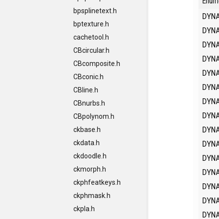
Enum
bpsplinetext.h
DYN
bptexture.h
DYN
cachetool.h
DYN
CBcircular.h
DYN
CBcomposite.h
DYN
CBconic.h
DYN
CBline.h
DYN
CBnurbs.h
DYN
CBpolynom.h
DYN
ckbase.h
DYN
ckdata.h
ckdoodle.h
DYN
ckmorph.h
DYN
ckphfeatkeys.h
DYN
ckphmask.h
DYN
ckpla.h
DYN