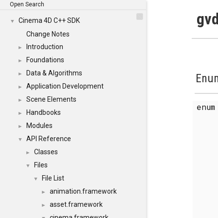
Open Search
gvd
Cinema 4D C++ SDK
▼
Change Notes
Introduction
►
Foundations
►
Data & Algorithms
►
Enum
Application Development
►
Scene Elements
►
enu
Handbooks
►
Modules
►
API Reference
▼
Classes
►
Files
▼
File List
▼
animation.framework
►
asset.framework
►
cinema.framework