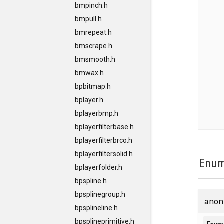
bmpinch.h
bmpull.h
bmrepeat.h
bmscrape.h
bmsmooth.h
bmwax.h
bpbitmap.h
bplayer.h
bplayerbmp.h
bplayerfilterbase.h
bplayerfilterbrco.h
bplayerfiltersolid.h
Enum
bplayerfolder.h
bpspline.h
bpsplinegroup.h
anon
bpsplineline.h
bpsplineprimitive.h