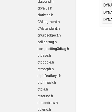
cksound.h
DYN
ckvalue.h
DYN
clothtag.h
DYN
CMsegment.h
CMstandard.h
cnurbsobject.h
collidertag.h
compositing3dtag.h
ctbase.h
ctdoodle.h
ctmorph.h
ctphfeatkeys.h
ctphmask.h
ctpla.h
ctsound.h
dbasedraw.h
dblend.h