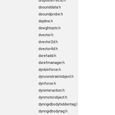
drsposteffects.h
dsounddata.h
dsoundprobe.h
dspline.h
dswghtopts.h
dvector.h
dvector2d.h
dvector4d.h
dxrefadd.h
dxrefmanager.h
dynbinforce.h
dynconstraintobject.h
dynforce.h
dyninteraction.h
dynmotorobject.h
dynrigidbodyhiddentag.h
dynrigidbodytag.h