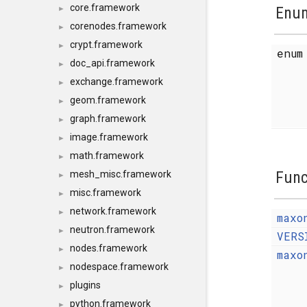
core.framework
Enum
►
corenodes.framework
►
crypt.framework
►
enu
doc_api.framework
►
exchange.framework
►
geom.framework
►
graph.framework
►
image.framework
►
math.framework
►
Func
mesh_misc.framework
►
misc.framework
►
network.framework
►
maxo
neutron.framework
►
VERS
nodes.framework
►
maxo
nodespace.framework
►
plugins
►
python.framework
►