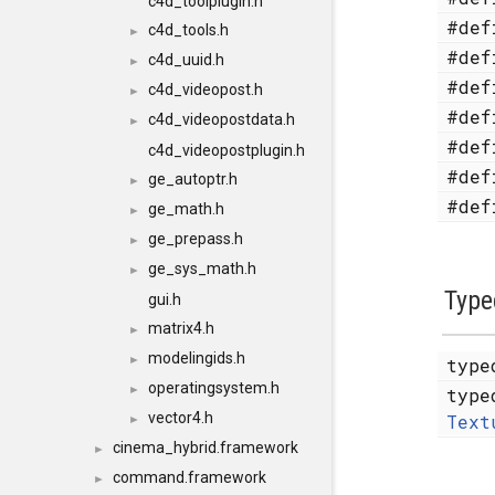
c4d_toolplugin.h
#de
c4d_tools.h
►
#de
c4d_uuid.h
►
#de
c4d_videopost.h
►
#de
c4d_videopostdata.h
►
#de
c4d_videopostplugin.h
#de
ge_autoptr.h
►
#de
ge_math.h
►
ge_prepass.h
►
ge_sys_math.h
►
Type
gui.h
matrix4.h
►
modelingids.h
►
typ
operatingsystem.h
►
typ
vector4.h
Text
►
cinema_hybrid.framework
►
command.framework
►