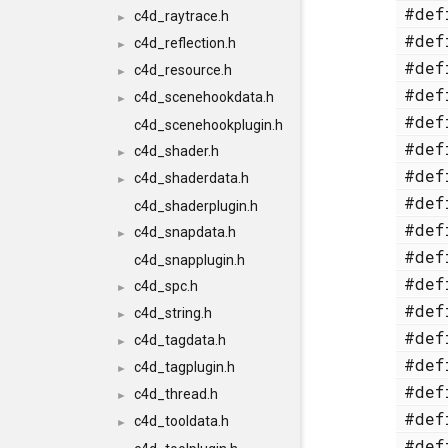
#de
c4d_raytrace.h
►
#de
c4d_reflection.h
►
#de
c4d_resource.h
►
#de
c4d_scenehookdata.h
►
#de
c4d_scenehookplugin.h
#de
c4d_shader.h
►
#de
c4d_shaderdata.h
►
#de
c4d_shaderplugin.h
#de
c4d_snapdata.h
►
#de
c4d_snapplugin.h
#de
c4d_spc.h
►
#de
c4d_string.h
►
#de
c4d_tagdata.h
►
#de
c4d_tagplugin.h
►
#de
c4d_thread.h
►
#de
c4d_tooldata.h
►
#de