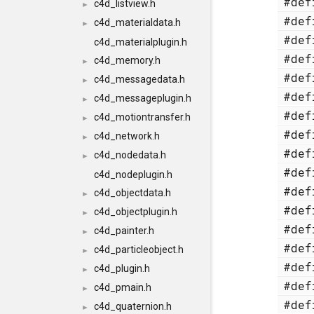
#de
c4d_listview.h
►
#de
c4d_materialdata.h
►
#de
c4d_materialplugin.h
#de
c4d_memory.h
►
#de
c4d_messagedata.h
►
#de
c4d_messageplugin.h
►
#de
c4d_motiontransfer.h
►
#de
c4d_network.h
►
#de
c4d_nodedata.h
►
#de
c4d_nodeplugin.h
#de
c4d_objectdata.h
►
#de
c4d_objectplugin.h
►
#de
c4d_painter.h
►
#de
c4d_particleobject.h
►
#de
c4d_plugin.h
►
#de
c4d_pmain.h
►
#de
c4d_quaternion.h
►