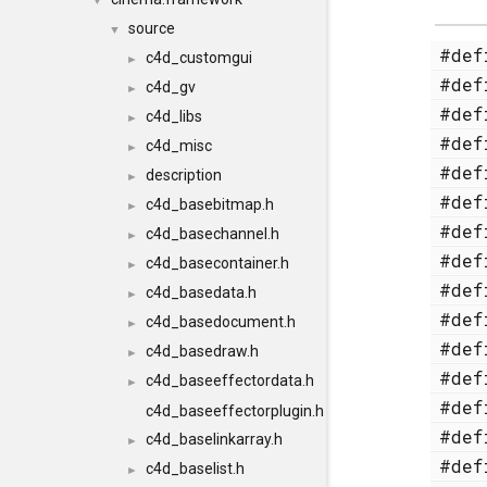
▼
source
▼
#de
c4d_customgui
►
#de
c4d_gv
►
#de
c4d_libs
►
#de
c4d_misc
►
#de
description
►
#de
c4d_basebitmap.h
►
#de
c4d_basechannel.h
►
#de
c4d_basecontainer.h
►
#de
c4d_basedata.h
►
#de
c4d_basedocument.h
►
#de
c4d_basedraw.h
►
#de
c4d_baseeffectordata.h
►
#de
c4d_baseeffectorplugin.h
#de
c4d_baselinkarray.h
►
#de
c4d_baselist.h
►