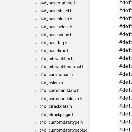
#de
c4d_basematerial.h
►
#de
c4d_baseobject.h
►
#de
c4d_baseplugin.h
►
#de
c4d_baseselect.h
►
#de
c4d_basesound.h
►
#de
c4d_basetag.h
►
#de
c4d_basetime.h
►
#de
c4d_bitmapfilter.h
►
#de
c4d_bitmapfilterstruct.h
►
#de
c4d_canimation.h
►
#de
c4d_colors.h
#de
c4d_commanddata.h
►
#de
c4d_commandplugin.h
#de
c4d_ctrackdata.h
►
#de
c4d_ctrackplugin.h
#de
c4d_customdatatype.h
►
#de
c4d_customdatatypeplugin.h
►