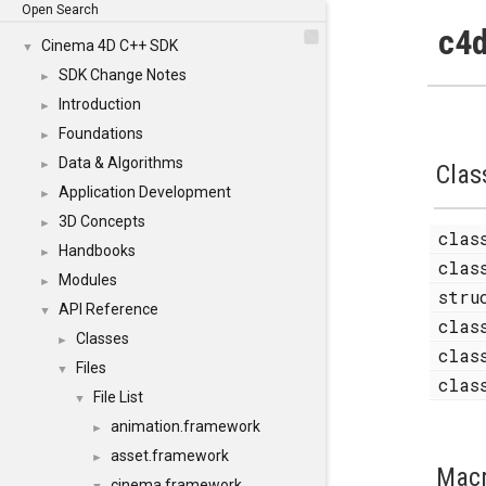
Open Search
c4d
Cinema 4D C++ SDK
▼
SDK Change Notes
►
Introduction
►
Foundations
►
Data & Algorithms
►
Clas
Application Development
►
3D Concepts
►
cla
Handbooks
►
cla
Modules
►
str
API Reference
▼
cla
Classes
►
cla
Files
▼
cla
File List
▼
animation.framework
►
asset.framework
►
Mac
cinema.framework