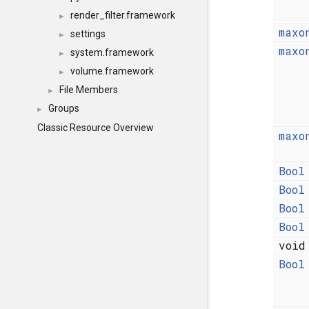
render_filter.framework
►
maxo
settings
►
maxo
system.framework
►
volume.framework
►
File Members
►
Groups
►
Classic Resource Overview
maxo
Bool
Bool
Bool
Bool
voi
Bool