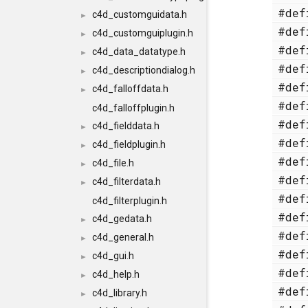
#de
c4d_customguidata.h
►
#de
c4d_customguiplugin.h
►
#de
c4d_data_datatype.h
►
#de
c4d_descriptiondialog.h
►
#de
c4d_falloffdata.h
►
#de
c4d_falloffplugin.h
#de
c4d_fielddata.h
►
#de
c4d_fieldplugin.h
►
#de
c4d_file.h
►
#de
c4d_filterdata.h
►
#de
c4d_filterplugin.h
#de
c4d_gedata.h
►
#de
c4d_general.h
►
#de
c4d_gui.h
►
#de
c4d_help.h
►
#de
c4d_library.h
►