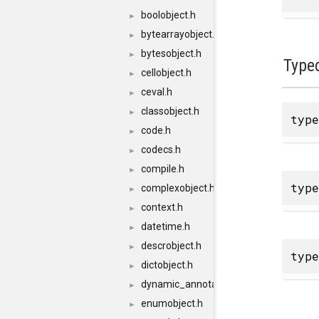
boolobject.h
►
bytearrayobject.h
►
bytesobject.h
►
Type
cellobject.h
►
ceval.h
►
classobject.h
►
typ
code.h
►
codecs.h
►
compile.h
►
typ
complexobject.h
►
context.h
►
datetime.h
►
descrobject.h
►
typ
dictobject.h
►
dynamic_annotations.h
►
enumobject.h
►