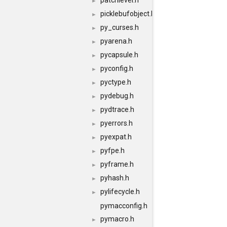
patchlevel.h
►
picklebufobject.h
►
py_curses.h
►
pyarena.h
►
pycapsule.h
►
pyconfig.h
►
pyctype.h
►
pydebug.h
►
pydtrace.h
►
pyerrors.h
►
pyexpat.h
►
pyfpe.h
►
pyframe.h
►
pyhash.h
►
pylifecycle.h
►
pymacconfig.h
pymacro.h
►