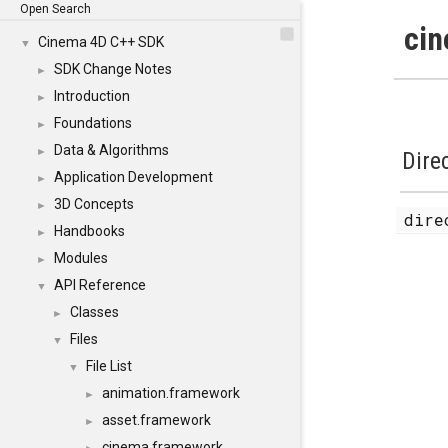
Open Search
cin
Cinema 4D C++ SDK
▼
SDK Change Notes
►
Introduction
►
Foundations
►
Data & Algorithms
►
Dire
Application Development
►
3D Concepts
►
dir
Handbooks
►
Modules
►
API Reference
▼
Classes
►
Files
▼
File List
▼
animation.framework
►
asset.framework
►
cinema.framework