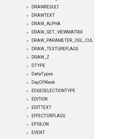
DRAWRESULT
►
DRAWTEXT
►
DRAW_ALPHA
►
DRAW_GET_VIEWMATRIX
►
DRAW_PARAMETER_OGL_CULLING
►
DRAW_TEXTUREFLAGS
►
DRAW_Z
►
DTYPE
►
DataTypes
►
DayOfWeek
►
EDGESELECTIONTYPE
►
EDITION
►
EDITTEXT
►
EFFECTORFLAGS
►
EPSILON
►
EVENT
►