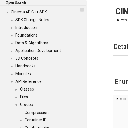
Open Search
CI
Cinema 4D C++ SDK
▼
SDK Change Notes
►
Enumera
Introduction
►
Foundations
►
Data & Algorithms
►
Detai
Application Development
►
3D Concepts
►
Handbooks
►
Modules
►
Enum
API Reference
▼
Classes
►
Files
enu
►
Groups
▼
Compression
Container ID
►
Cryptography