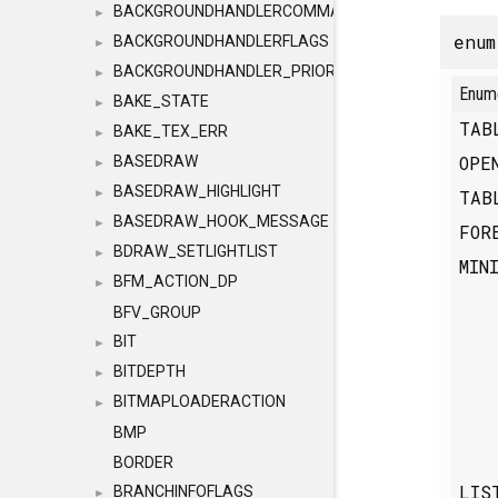
BACKGROUNDHANDLERCOMMAND
►
enu
BACKGROUNDHANDLERFLAGS
►
BACKGROUNDHANDLER_PRIORITY
►
Enum
BAKE_STATE
►
TAB
BAKE_TEX_ERR
►
OPE
BASEDRAW
►
BASEDRAW_HIGHLIGHT
TAB
►
BASEDRAW_HOOK_MESSAGE
►
FOR
BDRAW_SETLIGHTLIST
►
MIN
BFM_ACTION_DP
►
BFV_GROUP
BIT
►
BITDEPTH
►
BITMAPLOADERACTION
►
BMP
BORDER
LIS
BRANCHINFOFLAGS
►