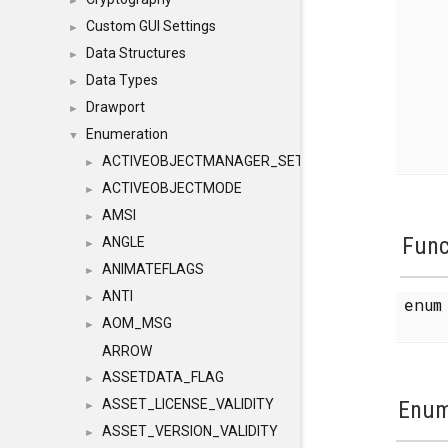
►
Custom GUI Settings
►
Data Structures
►
Data Types
►
Drawport
►
Enumeration
▼
ACTIVEOBJECTMANAGER_SETOBJECTS
►
ACTIVEOBJECTMODE
►
AMSI
►
Func
ANGLE
►
ANIMATEFLAGS
►
ANTI
►
enu
AOM_MSG
►
ARROW
ASSETDATA_FLAG
►
Enum
ASSET_LICENSE_VALIDITY
►
ASSET_VERSION_VALIDITY
►