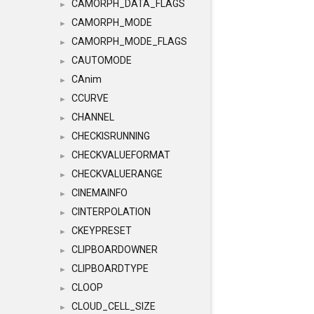
CAMORPH_DATA_FLAGS
►
CAMORPH_MODE
►
CAMORPH_MODE_FLAGS
►
CAUTOMODE
►
CAnim
►
CCURVE
►
CHANNEL
►
CHECKISRUNNING
►
CHECKVALUEFORMAT
►
CHECKVALUERANGE
►
CINEMAINFO
►
CINTERPOLATION
►
CKEYPRESET
►
CLIPBOARDOWNER
►
CLIPBOARDTYPE
►
CLOOP
►
CLOUD_CELL_SIZE
►