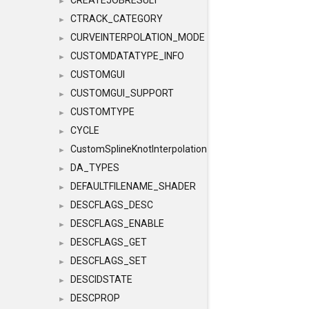
CREATEJOBRESULT
►
CTRACK_CATEGORY
►
CURVEINTERPOLATION_MODE
►
CUSTOMDATATYPE_INFO
►
CUSTOMGUI
►
CUSTOMGUI_SUPPORT
►
CUSTOMTYPE
►
CYCLE
►
CustomSplineKnotInterpolation
►
DA_TYPES
►
DEFAULTFILENAME_SHADER
►
DESCFLAGS_DESC
►
DESCFLAGS_ENABLE
►
DESCFLAGS_GET
►
DESCFLAGS_SET
►
DESCIDSTATE
►
DESCPROP
►