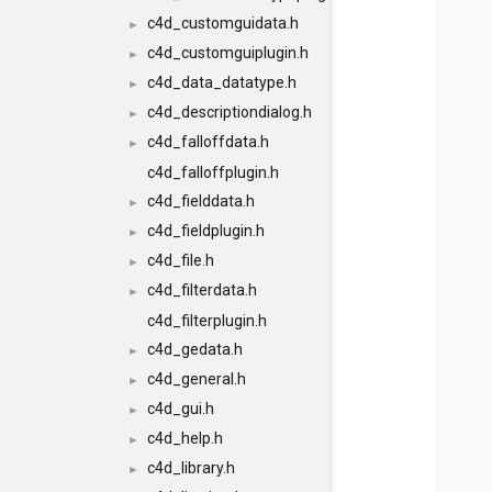
c4d_customguidata.h
►
c4d_customguiplugin.h
►
c4d_data_datatype.h
►
c4d_descriptiondialog.h
►
c4d_falloffdata.h
►
c4d_falloffplugin.h
c4d_fielddata.h
►
c4d_fieldplugin.h
►
c4d_file.h
►
c4d_filterdata.h
►
c4d_filterplugin.h
c4d_gedata.h
►
c4d_general.h
►
c4d_gui.h
►
c4d_help.h
►
c4d_library.h
►