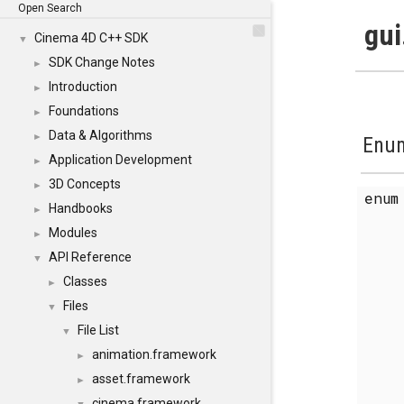
Open Search
gui
Cinema 4D C++ SDK
▼
SDK Change Notes
►
Introduction
►
Foundations
►
Data & Algorithms
►
Enum
Application Development
►
3D Concepts
►
enu
Handbooks
►
Modules
►
API Reference
▼
Classes
►
Files
▼
File List
▼
animation.framework
►
asset.framework
►
cinema.framework