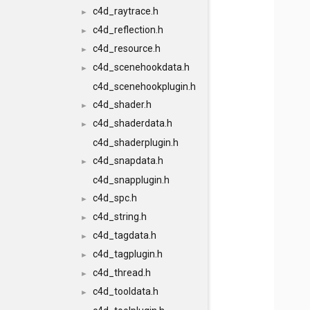
c4d_raytrace.h
►
c4d_reflection.h
►
c4d_resource.h
►
c4d_scenehookdata.h
►
c4d_scenehookplugin.h
c4d_shader.h
►
c4d_shaderdata.h
►
c4d_shaderplugin.h
c4d_snapdata.h
►
c4d_snapplugin.h
c4d_spc.h
►
c4d_string.h
►
c4d_tagdata.h
►
c4d_tagplugin.h
►
c4d_thread.h
►
c4d_tooldata.h
►