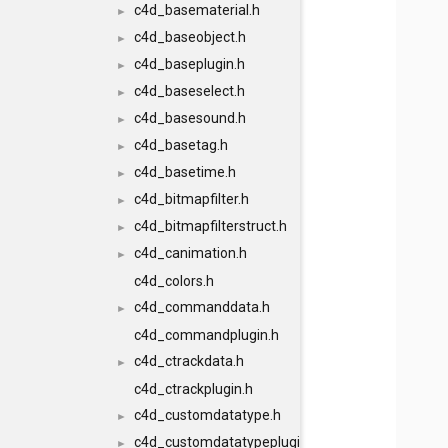
c4d_basematerial.h
►
c4d_baseobject.h
►
c4d_baseplugin.h
►
c4d_baseselect.h
►
c4d_basesound.h
►
c4d_basetag.h
►
c4d_basetime.h
►
c4d_bitmapfilter.h
►
c4d_bitmapfilterstruct.h
►
c4d_canimation.h
►
c4d_colors.h
c4d_commanddata.h
►
c4d_commandplugin.h
c4d_ctrackdata.h
►
c4d_ctrackplugin.h
c4d_customdatatype.h
►
c4d_customdatatypeplugin.h
►