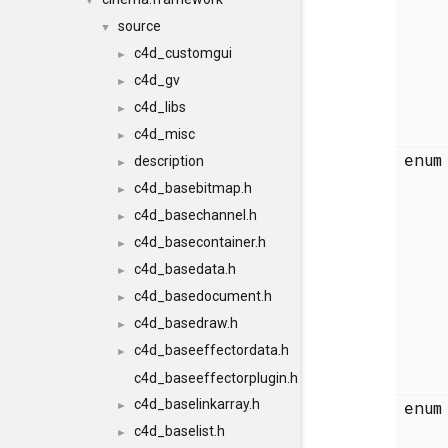
▼
source
▼
c4d_customgui
►
c4d_gv
►
c4d_libs
►
c4d_misc
►
enu
description
►
c4d_basebitmap.h
►
c4d_basechannel.h
►
c4d_basecontainer.h
►
c4d_basedata.h
►
c4d_basedocument.h
►
c4d_basedraw.h
►
c4d_baseeffectordata.h
►
c4d_baseeffectorplugin.h
c4d_baselinkarray.h
enu
►
c4d_baselist.h
►