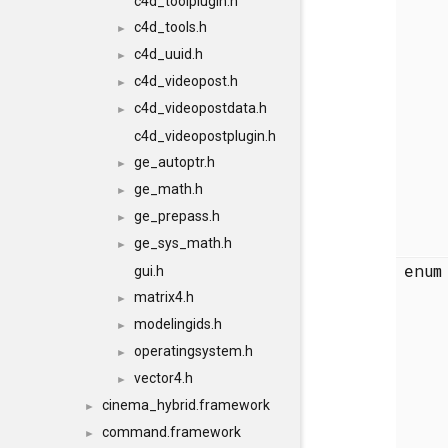
c4d_toolplugin.h
c4d_tools.h
►
c4d_uuid.h
►
c4d_videopost.h
►
c4d_videopostdata.h
►
c4d_videopostplugin.h
ge_autoptr.h
►
ge_math.h
►
ge_prepass.h
►
ge_sys_math.h
►
enu
gui.h
matrix4.h
►
modelingids.h
►
operatingsystem.h
►
vector4.h
►
cinema_hybrid.framework
►
command.framework
►