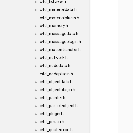
c4d_listview.h
►
c4d_materialdata.h
►
c4d_materialplugin.h
c4d_memory.h
►
c4d_messagedata.h
►
c4d_messageplugin.h
►
c4d_motiontransfer.h
►
c4d_network.h
►
c4d_nodedata.h
►
c4d_nodeplugin.h
c4d_objectdata.h
►
c4d_objectplugin.h
►
c4d_painter.h
►
c4d_particleobject.h
►
c4d_plugin.h
►
c4d_pmain.h
►
c4d_quaternion.h
►