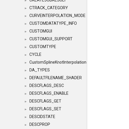
CREATEJOBRESULT
►
CTRACK_CATEGORY
►
CURVEINTERPOLATION_MODE
►
CUSTOMDATATYPE_INFO
►
CUSTOMGUI
►
CUSTOMGUI_SUPPORT
►
CUSTOMTYPE
►
CYCLE
►
CustomSplineKnotInterpolation
►
DA_TYPES
►
DEFAULTFILENAME_SHADER
►
DESCFLAGS_DESC
►
DESCFLAGS_ENABLE
►
DESCFLAGS_GET
►
DESCFLAGS_SET
►
DESCIDSTATE
►
DESCPROP
►