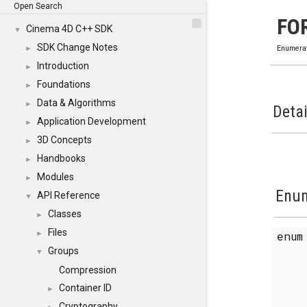
Open Search
FO
Cinema 4D C++ SDK
▼
SDK Change Notes
►
Enumera
Introduction
►
Foundations
►
Data & Algorithms
►
Detai
Application Development
►
3D Concepts
►
Handbooks
►
Modules
►
Enum
API Reference
▼
Classes
►
Files
enu
►
Groups
▼
Compression
Container ID
►
Cryptography