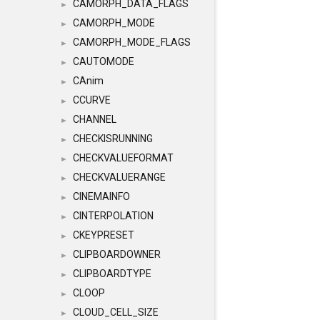
CAMORPH_DATA_FLAGS
►
CAMORPH_MODE
►
CAMORPH_MODE_FLAGS
►
CAUTOMODE
►
CAnim
►
CCURVE
►
CHANNEL
►
CHECKISRUNNING
►
CHECKVALUEFORMAT
►
CHECKVALUERANGE
►
CINEMAINFO
►
CINTERPOLATION
►
CKEYPRESET
►
CLIPBOARDOWNER
►
CLIPBOARDTYPE
►
CLOOP
►
CLOUD_CELL_SIZE
►