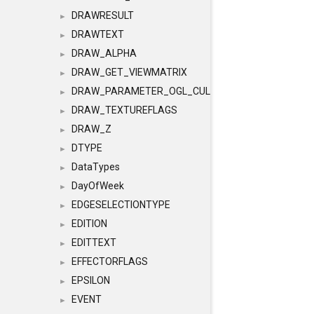
DRAWRESULT
►
DRAWTEXT
►
DRAW_ALPHA
►
DRAW_GET_VIEWMATRIX
►
DRAW_PARAMETER_OGL_CULLING
►
DRAW_TEXTUREFLAGS
►
DRAW_Z
►
DTYPE
►
DataTypes
►
DayOfWeek
►
EDGESELECTIONTYPE
►
EDITION
►
EDITTEXT
►
EFFECTORFLAGS
►
EPSILON
►
EVENT
►