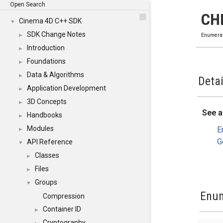
Open Search
CH
Cinema 4D C++ SDK
▼
SDK Change Notes
►
Enumera
Introduction
►
Foundations
►
Data & Algorithms
►
Detai
Application Development
►
3D Concepts
►
See a
Handbooks
►
Modules
E
►
G
API Reference
▼
Classes
►
Files
►
Groups
▼
Enum
Compression
Container ID
►
Cryptography