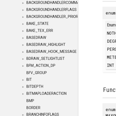
BACKGROUNDHANDLERCOMMAND
►
BACKGROUNDHANDLERFLAGS
►
enu
BACKGROUNDHANDLER_PRIORITY
►
BAKE_STATE
►
Enum
BAKE_TEX_ERR
►
NOT
BASEDRAW
►
DE
BASEDRAW_HIGHLIGHT
►
PER
BASEDRAW_HOOK_MESSAGE
►
ME
BDRAW_SETLIGHTLIST
►
IN
BFM_ACTION_DP
►
BFV_GROUP
BIT
►
BITDEPTH
►
Func
BITMAPLOADERACTION
►
BMP
BORDER
enu
BRANCHINFOFLAGS
MAXO
►