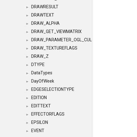
DRAWRESULT
►
DRAWTEXT
►
DRAW_ALPHA
►
DRAW_GET_VIEWMATRIX
►
DRAW_PARAMETER_OGL_CULLING
►
DRAW_TEXTUREFLAGS
►
DRAW_Z
►
DTYPE
►
DataTypes
►
DayOfWeek
►
EDGESELECTIONTYPE
►
EDITION
►
EDITTEXT
►
EFFECTORFLAGS
►
EPSILON
►
EVENT
►