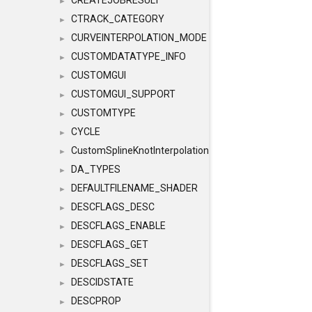
CREATEJOBRESULT
►
CTRACK_CATEGORY
►
CURVEINTERPOLATION_MODE
►
CUSTOMDATATYPE_INFO
►
CUSTOMGUI
►
CUSTOMGUI_SUPPORT
►
CUSTOMTYPE
►
CYCLE
►
CustomSplineKnotInterpolation
►
DA_TYPES
►
DEFAULTFILENAME_SHADER
►
DESCFLAGS_DESC
►
DESCFLAGS_ENABLE
►
DESCFLAGS_GET
►
DESCFLAGS_SET
►
DESCIDSTATE
►
DESCPROP
►