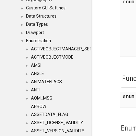
enu
►
Custom GUI Settings
►
Data Structures
►
Data Types
►
Drawport
►
Enumeration
▼
ACTIVEOBJECTMANAGER_SETOBJECTS
►
ACTIVEOBJECTMODE
►
AMSI
►
ANGLE
►
Func
ANIMATEFLAGS
►
ANTI
►
enu
AOM_MSG
►
ARROW
ASSETDATA_FLAG
►
ASSET_LICENSE_VALIDITY
►
Enum
ASSET_VERSION_VALIDITY
►