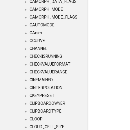
CAMORPH_DATA_FLAGS
►
CAMORPH_MODE
►
CAMORPH_MODE_FLAGS
►
CAUTOMODE
►
CAnim
►
CCURVE
►
CHANNEL
►
CHECKISRUNNING
►
CHECKVALUEFORMAT
►
CHECKVALUERANGE
►
CINEMAINFO
►
CINTERPOLATION
►
CKEYPRESET
►
CLIPBOARDOWNER
►
CLIPBOARDTYPE
►
CLOOP
►
CLOUD_CELL_SIZE
►