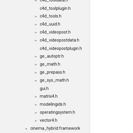
c4d_tooldata.h
►
c4d_toolplugin.h
c4d_tools.h
►
c4d_uuid.h
►
c4d_videopost.h
►
c4d_videopostdata.h
►
c4d_videopostplugin.h
ge_autoptr.h
►
ge_math.h
►
ge_prepass.h
►
ge_sys_math.h
►
gui.h
matrix4.h
►
modelingids.h
►
operatingsystem.h
►
vector4.h
►
cinema_hybrid.framework
►