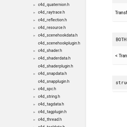
c4d_quaternion.h
►
Trans
c4d_raytrace.h
►
c4d_reflection.h
►
c4d_resource.h
►
c4d_scenehookdata.h
►
BOTH
c4d_scenehookplugin.h
c4d_shader.h
►
< Tra
c4d_shaderdata.h
►
c4d_shaderplugin.h
c4d_snapdata.h
►
c4d_snapplugin.h
str
c4d_spc.h
►
c4d_string.h
►
c4d_tagdata.h
►
c4d_tagplugin.h
►
c4d_thread.h
►