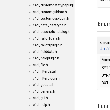
c4d_customdatatypeplugin.h
►
c4d_customguidata.h
►
c4d_customguiplugin.h
►
Enum
c4d_data_datatype.h
►
c4d_descriptiondialog.h
►
c4d_falloffdata.h
►
enu
c4d_falloffplugin.h
Int3
c4d_fielddata.h
►
c4d_fieldplugin.h
►
Enum
c4d_file.h
►
BY
c4d_filterdata.h
►
BYN
c4d_filterplugin.h
BO
c4d_gedata.h
►
c4d_general.h
►
c4d_gui.h
►
Func
c4d_help.h
►