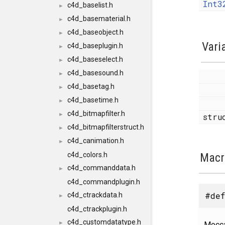
Int3
c4d_baselist.h
►
c4d_basematerial.h
►
c4d_baseobject.h
►
Vari
c4d_baseplugin.h
►
c4d_baseselect.h
►
c4d_basesound.h
►
c4d_basetag.h
►
c4d_basetime.h
►
c4d_bitmapfilter.h
►
str
c4d_bitmapfilterstruct.h
►
c4d_canimation.h
►
c4d_colors.h
Macr
c4d_commanddata.h
►
c4d_commandplugin.h
#def
c4d_ctrackdata.h
►
c4d_ctrackplugin.h
c4d_customdatatype.h
►
Mocca 