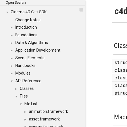
Open Search
c4d
Cinema 4D C++ SDK
▼
Change Notes
Introduction
►
Foundations
►
Data & Algorithms
►
Clas
Application Development
►
Scene Elements
►
str
Handbooks
►
cla
Modules
►
cla
API Reference
▼
cla
Classes
►
str
Files
▼
File List
▼
animation.framework
►
Mac
asset.framework
►
cinema.framework