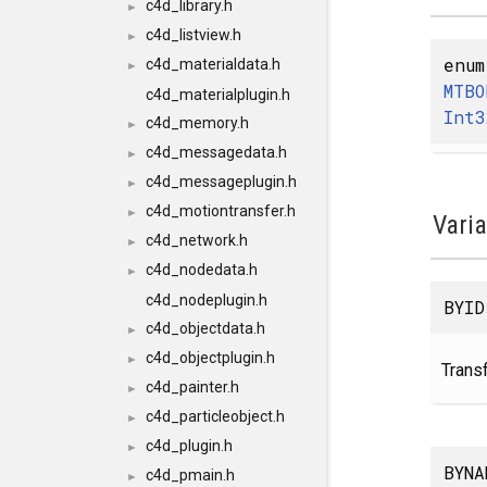
c4d_library.h
►
c4d_listview.h
►
enum
c4d_materialdata.h
►
MTBO
c4d_materialplugin.h
Int3
c4d_memory.h
►
c4d_messagedata.h
►
c4d_messageplugin.h
►
c4d_motiontransfer.h
►
Vari
c4d_network.h
►
c4d_nodedata.h
►
c4d_nodeplugin.h
BYID
c4d_objectdata.h
►
c4d_objectplugin.h
►
Transf
c4d_painter.h
►
c4d_particleobject.h
►
c4d_plugin.h
►
BYNA
c4d_pmain.h
►