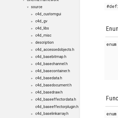
▼
#de
source
▼
c4d_customgui
►
c4d_gv
►
Enum
c4d_libs
►
c4d_misc
►
description
►
enu
c4d_accessedobjects.h
►
c4d_basebitmap.h
►
c4d_basechannel.h
►
c4d_basecontainer.h
►
c4d_basedata.h
►
c4d_basedocument.h
►
c4d_basedraw.h
►
Func
c4d_baseeffectordata.h
►
c4d_baseeffectorplugin.h
enu
c4d_baselinkarray.h
►