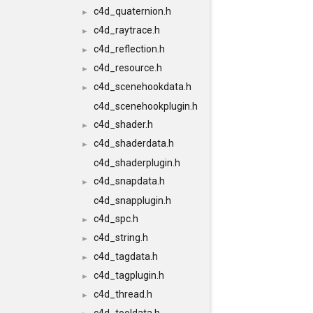
c4d_quaternion.h
►
c4d_raytrace.h
►
c4d_reflection.h
►
c4d_resource.h
►
c4d_scenehookdata.h
►
c4d_scenehookplugin.h
c4d_shader.h
►
c4d_shaderdata.h
►
c4d_shaderplugin.h
c4d_snapdata.h
►
c4d_snapplugin.h
c4d_spc.h
►
c4d_string.h
►
c4d_tagdata.h
►
c4d_tagplugin.h
►
c4d_thread.h
►