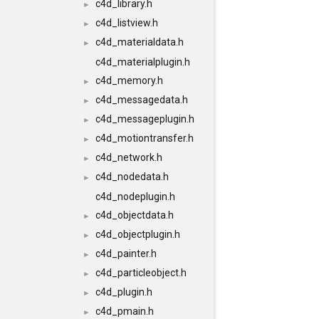
c4d_library.h
►
c4d_listview.h
►
c4d_materialdata.h
►
c4d_materialplugin.h
c4d_memory.h
►
c4d_messagedata.h
►
c4d_messageplugin.h
►
c4d_motiontransfer.h
►
c4d_network.h
►
c4d_nodedata.h
►
c4d_nodeplugin.h
c4d_objectdata.h
►
c4d_objectplugin.h
►
c4d_painter.h
►
c4d_particleobject.h
►
c4d_plugin.h
►
c4d_pmain.h
►