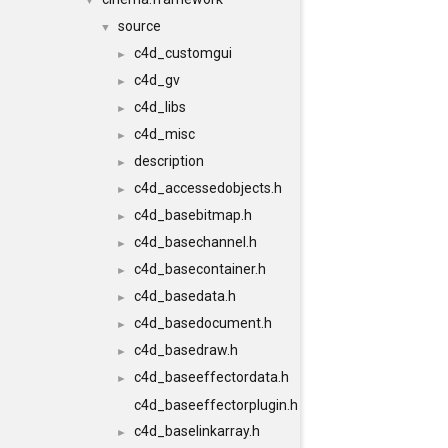
▼
source
▼
c4d_customgui
►
c4d_gv
►
c4d_libs
►
c4d_misc
►
description
►
c4d_accessedobjects.h
►
c4d_basebitmap.h
►
c4d_basechannel.h
►
c4d_basecontainer.h
►
c4d_basedata.h
►
c4d_basedocument.h
►
c4d_basedraw.h
►
c4d_baseeffectordata.h
►
c4d_baseeffectorplugin.h
c4d_baselinkarray.h
►