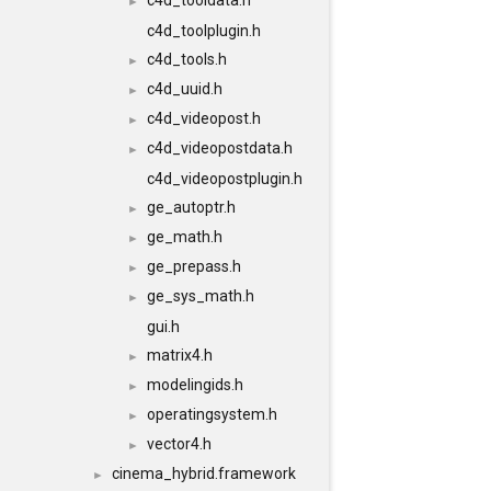
c4d_tooldata.h
►
c4d_toolplugin.h
c4d_tools.h
►
c4d_uuid.h
►
c4d_videopost.h
►
c4d_videopostdata.h
►
c4d_videopostplugin.h
ge_autoptr.h
►
ge_math.h
►
ge_prepass.h
►
ge_sys_math.h
►
gui.h
matrix4.h
►
modelingids.h
►
operatingsystem.h
►
vector4.h
►
cinema_hybrid.framework
►