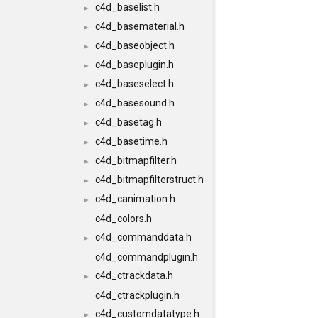
c4d_baselist.h
►
c4d_basematerial.h
►
c4d_baseobject.h
►
c4d_baseplugin.h
►
c4d_baseselect.h
►
c4d_basesound.h
►
c4d_basetag.h
►
c4d_basetime.h
►
c4d_bitmapfilter.h
►
c4d_bitmapfilterstruct.h
►
c4d_canimation.h
►
c4d_colors.h
c4d_commanddata.h
►
c4d_commandplugin.h
c4d_ctrackdata.h
►
c4d_ctrackplugin.h
c4d_customdatatype.h
►