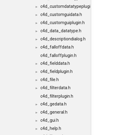
c4d_customdatatypeplugin.h
►
c4d_customguidata.h
►
c4d_customguiplugin.h
►
c4d_data_datatype.h
►
c4d_descriptiondialog.h
►
c4d_falloffdata.h
►
c4d_falloffplugin.h
c4d_fielddata.h
►
c4d_fieldplugin.h
►
c4d_file.h
►
c4d_filterdata.h
►
c4d_filterplugin.h
c4d_gedata.h
►
c4d_general.h
►
c4d_gui.h
►
c4d_help.h
►