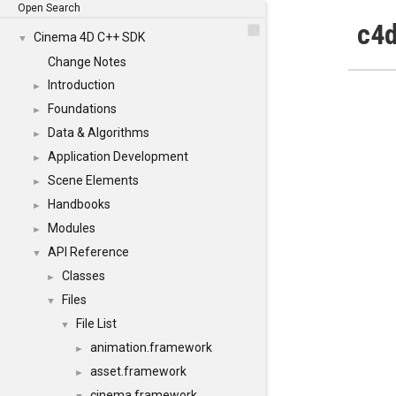
Open Search
c4d
Cinema 4D C++ SDK
▼
Change Notes
Introduction
►
Foundations
►
Data & Algorithms
►
Application Development
►
Scene Elements
►
Handbooks
►
Modules
►
API Reference
▼
Classes
►
Files
▼
File List
▼
animation.framework
►
asset.framework
►
cinema.framework