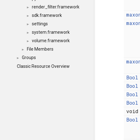
render_filter.framework
►
maxo
sdk.framework
►
maxo
settings
►
system.framework
►
volume.framework
►
File Members
►
Groups
►
maxo
Classic Resource Overview
Bool
Bool
Bool
Bool
voi
Bool