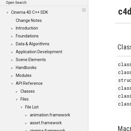
Open Search
c4d
Cinema 4D C++ SDK
▼
Change Notes
Introduction
►
Foundations
►
Data & Algorithms
►
Clas
Application Development
►
Scene Elements
►
cla
Handbooks
►
cla
Modules
►
str
API Reference
▼
cla
Classes
►
cla
Files
▼
cla
File List
▼
animation.framework
►
asset.framework
►
Mac
cinema.framework