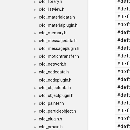
#de
c4d_library.h
►
#de
c4d_listview.h
►
#de
c4d_materialdata.h
►
#de
c4d_materialplugin.h
#de
c4d_memory.h
►
#de
c4d_messagedata.h
►
#de
c4d_messageplugin.h
►
#de
c4d_motiontransfer.h
►
#de
c4d_network.h
►
#de
c4d_nodedata.h
►
#de
c4d_nodeplugin.h
#de
c4d_objectdata.h
►
#de
c4d_objectplugin.h
►
#de
c4d_painter.h
►
#de
c4d_particleobject.h
►
#de
c4d_plugin.h
►
#de
c4d_pmain.h
►