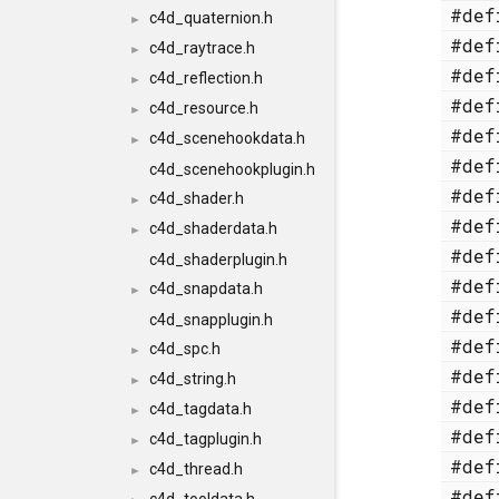
#de
c4d_quaternion.h
►
#de
c4d_raytrace.h
►
#de
c4d_reflection.h
►
#de
c4d_resource.h
►
#de
c4d_scenehookdata.h
►
#de
c4d_scenehookplugin.h
#de
c4d_shader.h
►
#de
c4d_shaderdata.h
►
#de
c4d_shaderplugin.h
#de
c4d_snapdata.h
►
#de
c4d_snapplugin.h
#de
c4d_spc.h
►
#de
c4d_string.h
►
#de
c4d_tagdata.h
►
#de
c4d_tagplugin.h
►
#de
c4d_thread.h
►
#de