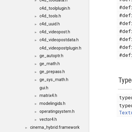
c4d_tooldata.h
►
#de
c4d_toolplugin.h
#de
c4d_tools.h
►
#de
c4d_uuid.h
►
#de
c4d_videopost.h
►
#de
c4d_videopostdata.h
►
#de
c4d_videopostplugin.h
#de
ge_autoptr.h
►
ge_math.h
►
ge_prepass.h
►
Type
ge_sys_math.h
►
gui.h
matrix4.h
►
typ
modelingids.h
►
typ
operatingsystem.h
Text
►
vector4.h
►
cinema_hybrid.framework
►