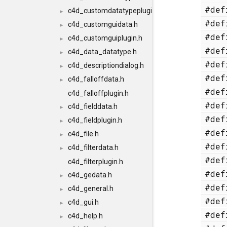
#de
c4d_customdatatypeplugin.h
►
#de
c4d_customguidata.h
►
#de
c4d_customguiplugin.h
►
#de
c4d_data_datatype.h
►
#de
c4d_descriptiondialog.h
►
#de
c4d_falloffdata.h
►
#de
c4d_falloffplugin.h
#de
c4d_fielddata.h
►
#de
c4d_fieldplugin.h
►
#de
c4d_file.h
►
#de
c4d_filterdata.h
►
#de
c4d_filterplugin.h
#de
c4d_gedata.h
►
#de
c4d_general.h
►
#de
c4d_gui.h
►
#de
c4d_help.h
►