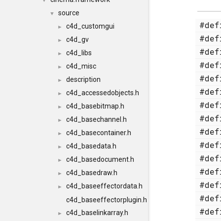
▼
source
▼
#de
c4d_customgui
►
#de
c4d_gv
►
#de
c4d_libs
►
#de
c4d_misc
►
#de
description
►
#de
c4d_accessedobjects.h
►
#de
c4d_basebitmap.h
►
#de
c4d_basechannel.h
►
#de
c4d_basecontainer.h
►
#de
c4d_basedata.h
►
#de
c4d_basedocument.h
►
#de
c4d_basedraw.h
►
#de
c4d_baseeffectordata.h
►
#de
c4d_baseeffectorplugin.h
#de
c4d_baselinkarray.h
►