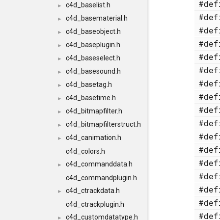
#de
c4d_baselist.h
►
#de
c4d_basematerial.h
►
#de
c4d_baseobject.h
►
#de
c4d_baseplugin.h
►
#de
c4d_baseselect.h
►
#de
c4d_basesound.h
►
#de
c4d_basetag.h
►
#de
c4d_basetime.h
►
#de
c4d_bitmapfilter.h
►
#de
c4d_bitmapfilterstruct.h
►
#de
c4d_canimation.h
►
#de
c4d_colors.h
#de
c4d_commanddata.h
►
#de
c4d_commandplugin.h
#de
c4d_ctrackdata.h
►
#de
c4d_ctrackplugin.h
#de
c4d_customdatatype.h
►