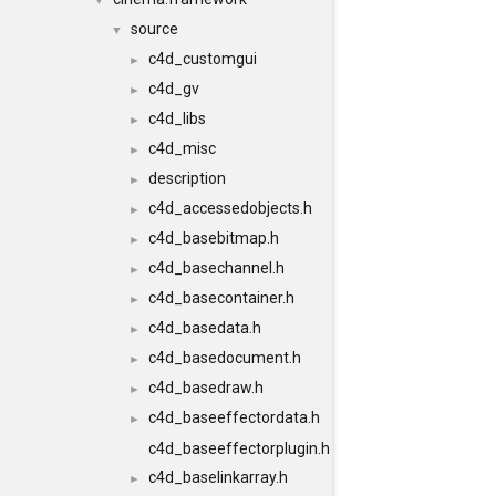
▼
source
▼
c4d_customgui
►
c4d_gv
►
c4d_libs
►
c4d_misc
►
description
►
c4d_accessedobjects.h
►
c4d_basebitmap.h
►
c4d_basechannel.h
►
c4d_basecontainer.h
►
c4d_basedata.h
►
c4d_basedocument.h
►
c4d_basedraw.h
►
c4d_baseeffectordata.h
►
c4d_baseeffectorplugin.h
c4d_baselinkarray.h
►