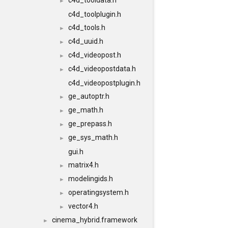
c4d_tooldata.h
►
c4d_toolplugin.h
c4d_tools.h
►
c4d_uuid.h
►
c4d_videopost.h
►
c4d_videopostdata.h
►
c4d_videopostplugin.h
ge_autoptr.h
►
ge_math.h
►
ge_prepass.h
►
ge_sys_math.h
►
gui.h
matrix4.h
►
modelingids.h
►
operatingsystem.h
►
vector4.h
►
cinema_hybrid.framework
►