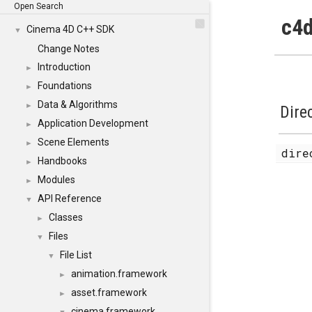
Open Search
c4d
Cinema 4D C++ SDK
▼
Change Notes
Introduction
►
Foundations
►
Data & Algorithms
►
Dire
Application Development
►
Scene Elements
►
dir
Handbooks
►
Modules
►
API Reference
▼
Classes
►
Files
▼
File List
▼
animation.framework
►
asset.framework
►
cinema.framework