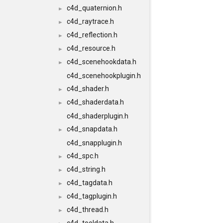
c4d_quaternion.h
►
c4d_raytrace.h
►
c4d_reflection.h
►
c4d_resource.h
►
c4d_scenehookdata.h
►
c4d_scenehookplugin.h
c4d_shader.h
►
c4d_shaderdata.h
►
c4d_shaderplugin.h
c4d_snapdata.h
►
c4d_snapplugin.h
c4d_spc.h
►
c4d_string.h
►
c4d_tagdata.h
►
c4d_tagplugin.h
►
c4d_thread.h
►