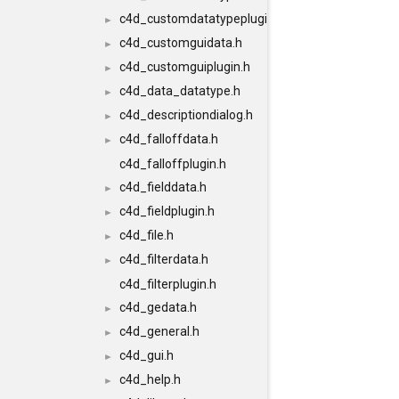
c4d_customdatatypeplugin.h
►
c4d_customguidata.h
►
c4d_customguiplugin.h
►
c4d_data_datatype.h
►
c4d_descriptiondialog.h
►
c4d_falloffdata.h
►
c4d_falloffplugin.h
c4d_fielddata.h
►
c4d_fieldplugin.h
►
c4d_file.h
►
c4d_filterdata.h
►
c4d_filterplugin.h
c4d_gedata.h
►
c4d_general.h
►
c4d_gui.h
►
c4d_help.h
►