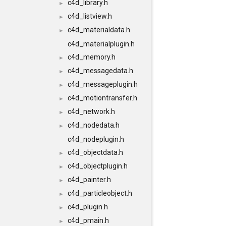
c4d_library.h
►
c4d_listview.h
►
c4d_materialdata.h
►
c4d_materialplugin.h
c4d_memory.h
►
c4d_messagedata.h
►
c4d_messageplugin.h
►
c4d_motiontransfer.h
►
c4d_network.h
►
c4d_nodedata.h
►
c4d_nodeplugin.h
c4d_objectdata.h
►
c4d_objectplugin.h
►
c4d_painter.h
►
c4d_particleobject.h
►
c4d_plugin.h
►
c4d_pmain.h
►