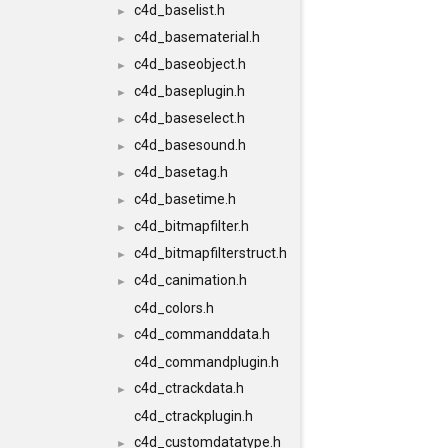
c4d_baselist.h
►
c4d_basematerial.h
►
c4d_baseobject.h
►
c4d_baseplugin.h
►
c4d_baseselect.h
►
c4d_basesound.h
►
c4d_basetag.h
►
c4d_basetime.h
►
c4d_bitmapfilter.h
►
c4d_bitmapfilterstruct.h
►
c4d_canimation.h
►
c4d_colors.h
c4d_commanddata.h
►
c4d_commandplugin.h
c4d_ctrackdata.h
►
c4d_ctrackplugin.h
c4d_customdatatype.h
►