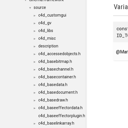
▼
Vari
source
▼
c4d_customgui
►
c4d_gv
►
con
c4d_libs
►
ID_T
c4d_misc
►
description
►
@Mark
c4d_accessedobjects.h
►
c4d_basebitmap.h
►
c4d_basechannel.h
►
c4d_basecontainer.h
►
c4d_basedata.h
►
c4d_basedocument.h
►
c4d_basedraw.h
►
c4d_baseeffectordata.h
►
c4d_baseeffectorplugin.h
c4d_baselinkarray.h
►