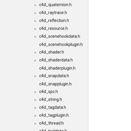
c4d_quaternion.h
►
c4d_raytrace.h
►
c4d_reflection.h
►
c4d_resource.h
►
c4d_scenehookdata.h
►
c4d_scenehookplugin.h
c4d_shader.h
►
c4d_shaderdata.h
►
c4d_shaderplugin.h
c4d_snapdata.h
►
c4d_snapplugin.h
c4d_spc.h
►
c4d_string.h
►
c4d_tagdata.h
►
c4d_tagplugin.h
►
c4d_thread.h
►