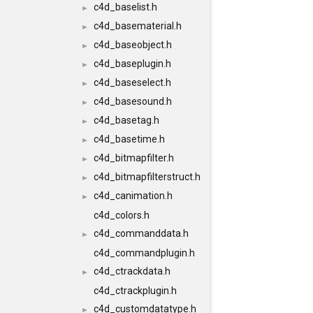
c4d_baselist.h
►
c4d_basematerial.h
►
c4d_baseobject.h
►
c4d_baseplugin.h
►
c4d_baseselect.h
►
c4d_basesound.h
►
c4d_basetag.h
►
c4d_basetime.h
►
c4d_bitmapfilter.h
►
c4d_bitmapfilterstruct.h
►
c4d_canimation.h
►
c4d_colors.h
c4d_commanddata.h
►
c4d_commandplugin.h
c4d_ctrackdata.h
►
c4d_ctrackplugin.h
c4d_customdatatype.h
►