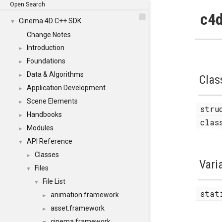
Open Search
c4d
Cinema 4D C++ SDK
▼
Change Notes
Introduction
►
Foundations
►
Data & Algorithms
►
Clas
Application Development
►
Scene Elements
►
str
Handbooks
►
cla
Modules
►
API Reference
▼
Classes
►
Vari
Files
▼
File List
▼
stat
animation.framework
►
asset.framework
►
cinema.framework