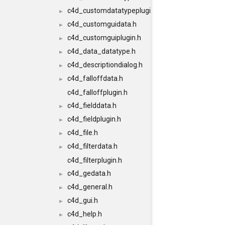
c4d_customdatatypeplugin.h
►
c4d_customguidata.h
►
c4d_customguiplugin.h
►
c4d_data_datatype.h
►
c4d_descriptiondialog.h
►
c4d_falloffdata.h
►
c4d_falloffplugin.h
c4d_fielddata.h
►
c4d_fieldplugin.h
►
c4d_file.h
►
c4d_filterdata.h
►
c4d_filterplugin.h
c4d_gedata.h
►
c4d_general.h
►
c4d_gui.h
►
c4d_help.h
►