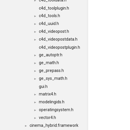
c4d_tooldata.h
►
c4d_toolplugin.h
c4d_tools.h
►
c4d_uuid.h
►
c4d_videopost.h
►
c4d_videopostdata.h
►
c4d_videopostplugin.h
ge_autoptr.h
►
ge_math.h
►
ge_prepass.h
►
ge_sys_math.h
►
gui.h
matrix4.h
►
modelingids.h
►
operatingsystem.h
►
vector4.h
►
cinema_hybrid.framework
►