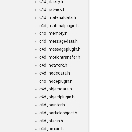
c4d_library.h
►
c4d_listview.h
►
c4d_materialdata.h
►
c4d_materialplugin.h
c4d_memory.h
►
c4d_messagedata.h
►
c4d_messageplugin.h
►
c4d_motiontransfer.h
►
c4d_network.h
►
c4d_nodedata.h
►
c4d_nodeplugin.h
c4d_objectdata.h
►
c4d_objectplugin.h
►
c4d_painter.h
►
c4d_particleobject.h
►
c4d_plugin.h
►
c4d_pmain.h
►