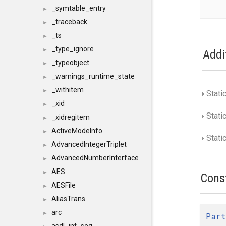
_symtable_entry
►
_traceback
►
_ts
►
_type_ignore
►
Addi
_typeobject
►
_warnings_runtime_state
►
_withitem
►
Stati
_xid
►
Stati
_xidregitem
►
ActiveModeInfo
►
Static
AdvancedIntegerTriplet
►
AdvancedNumberInterface
►
AES
►
Cons
AESFile
►
AliasTrans
►
arc
►
Part