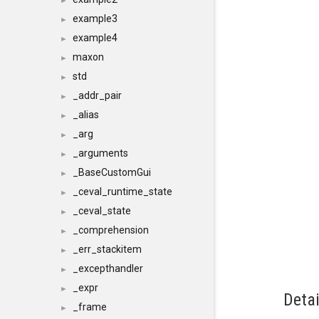
►
example3
►
example4
►
maxon
►
std
►
_addr_pair
►
_alias
►
_arg
►
_arguments
►
_BaseCustomGui
►
_ceval_runtime_state
►
_ceval_state
►
_comprehension
►
_err_stackitem
►
_excepthandler
►
_expr
►
Detai
_frame
►