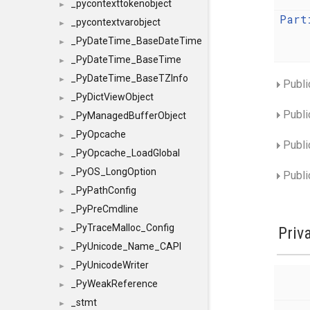
_pycontexttokenobject
►
Part
_pycontextvarobject
►
_PyDateTime_BaseDateTime
►
_PyDateTime_BaseTime
►
_PyDateTime_BaseTZInfo
►
Publi
_PyDictViewObject
►
Publi
_PyManagedBufferObject
►
_PyOpcache
►
Publi
_PyOpcache_LoadGlobal
►
_PyOS_LongOption
►
Publi
_PyPathConfig
►
_PyPreCmdline
►
_PyTraceMalloc_Config
Priv
►
_PyUnicode_Name_CAPI
►
_PyUnicodeWriter
►
_PyWeakReference
►
_stmt
►