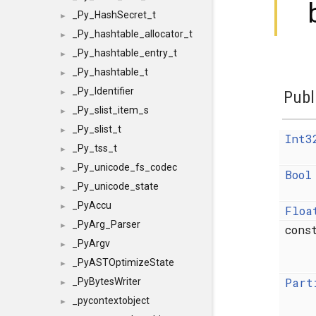
_Py_HashSecret_t
►
_Py_hashtable_allocator_t
►
_Py_hashtable_entry_t
►
_Py_hashtable_t
►
_Py_Identifier
Publ
►
_Py_slist_item_s
►
_Py_slist_t
►
Int3
_Py_tss_t
►
_Py_unicode_fs_codec
►
Bool
_Py_unicode_state
►
_PyAccu
►
Floa
_PyArg_Parser
►
con
_PyArgv
►
_PyASTOptimizeState
►
Part
_PyBytesWriter
►
_pycontextobject
►