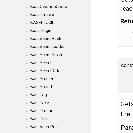
BaseOverrideGroup
reac
►
BaseParticle
►
Retu
BASEPLUGIN
►
BasePlugin
►
BaseSceneHook
►
BaseSceneLoader
►
BaseSceneSaver
►
BaseSelect
►
con
BaseSelectData
►
BaseShader
►
BaseSound
►
BaseTag
►
Get
BaseTake
►
BaseThread
►
the 
BaseTime
►
Par
BaseVideoPost
►