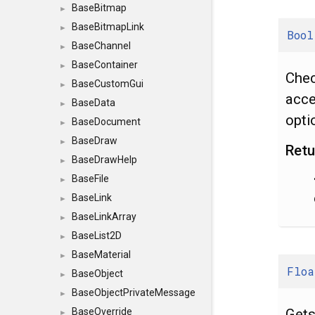
BaseBitmap
►
BaseBitmapLink
►
Bool
BaseChannel
►
BaseContainer
►
Chec
BaseCustomGui
►
acce
BaseData
►
opti
BaseDocument
►
BaseDraw
►
Retu
BaseDrawHelp
►
BaseFile
►
BaseLink
►
BaseLinkArray
►
BaseList2D
►
BaseMaterial
►
Floa
BaseObject
►
BaseObjectPrivateMessage
►
Gets
BaseOverride
►