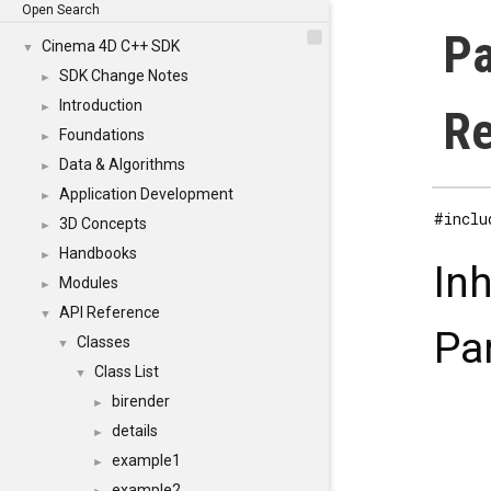
Open Search
Pa
Cinema 4D C++ SDK
▼
SDK Change Notes
►
Introduction
►
Re
Foundations
►
Data & Algorithms
►
Application Development
►
#inclu
3D Concepts
►
Handbooks
►
In
Modules
►
API Reference
▼
Pa
Classes
▼
Class List
▼
birender
►
details
►
example1
►
example2