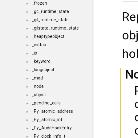
_frozen
►
_gc_runtime_state
Re
►
_gil_runtime_state
►
_gilstate_runtime_state
►
ob
_heaptypeobject
►
_inittab
►
hol
_is
►
_keyword
►
_longobject
N
►
_mod
►
_node
►
_object
►
_pending_calls
►
_Py_atomic_address
►
_Py_atomic_int
►
_Py_AuditHookEntry
►
_Py_clock_info_t
►