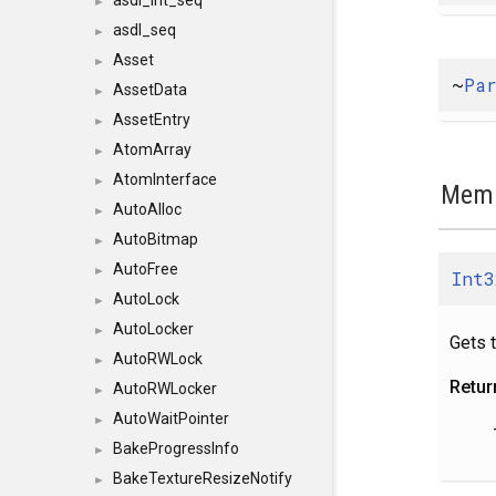
asdl_int_seq
►
asdl_seq
►
Asset
►
~
Pa
AssetData
►
AssetEntry
►
AtomArray
►
AtomInterface
►
Memb
AutoAlloc
►
AutoBitmap
►
AutoFree
►
Int3
AutoLock
►
AutoLocker
►
Gets t
AutoRWLock
►
Retur
AutoRWLocker
►
AutoWaitPointer
►
BakeProgressInfo
►
BakeTextureResizeNotify
►